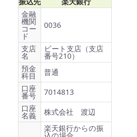
振込先
楽天銀行
金融
機関
0036
コー
ド
支店
ビート支店（支店
名
番号210）
預金
普通
科目
口座
7014813
番号
口座
株式会社 渡辺
名義
楽天銀行からの振
込の場合