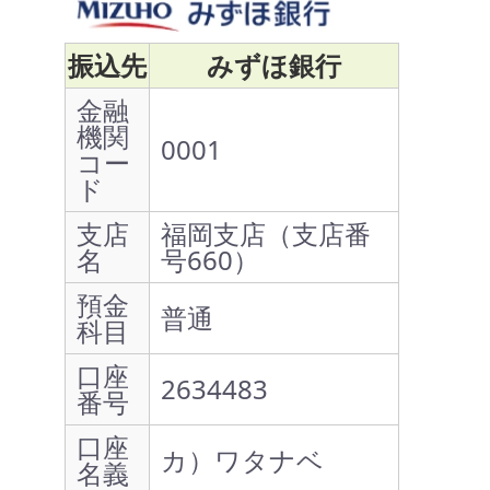
振込先
みずほ銀行
金融
機関
0001
コー
ド
支店
福岡支店（支店番
名
号660）
預金
普通
科目
口座
2634483
番号
口座
カ）ワタナベ
名義