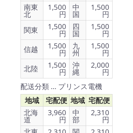
南東
1,500
中
1,500
北
円
国
円
1,500
四
1,500
関東
円
国
円
1,500
九
1,500
信越
円
州
円
1,500
沖
2,000
北陸
円
縄
円
配送分類 … プリンス電機
地域
宅配便
地域
宅配便
北海
3,960
中
2,310
道
円
部
円
北東
2,310
関
2,310