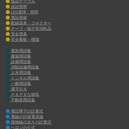
仮設ケーブル
仮設照明
LED電球・照明
電設資材
配線器具・コネクター
テープ・端子等消耗品
安全用具
安全看板・標識
電気用語集
建築用語集
設備用語集
消防設備用語集
土木用語集
トンネル用語集
一般用語集
漢字引き
さまざまな病気
不動産用語集
電圧降下の計算式
電線の許容電流値
接地線の太さの計算式
ヘロンの公式