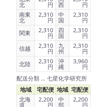
北
円
西
円
南東
2,310
中
2,310
北
円
国
円
2,310
四
2,310
関東
円
国
円
2,310
九
2,310
信越
円
州
円
2,310
沖
3,960
北陸
円
縄
円
配送分類 … 七星化学研究所
地域
宅配便
地域
宅配便
北海
2,200
中
2,200
道
円
部
円