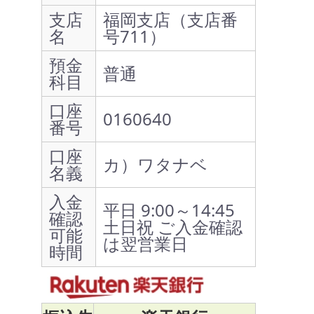
支店
福岡支店（支店番
名
号711）
預金
普通
科目
口座
0160640
番号
口座
カ）ワタナベ
名義
入金
平日 9:00～14:45
確認
土日祝 ご入金確認
可能
は翌営業日
時間