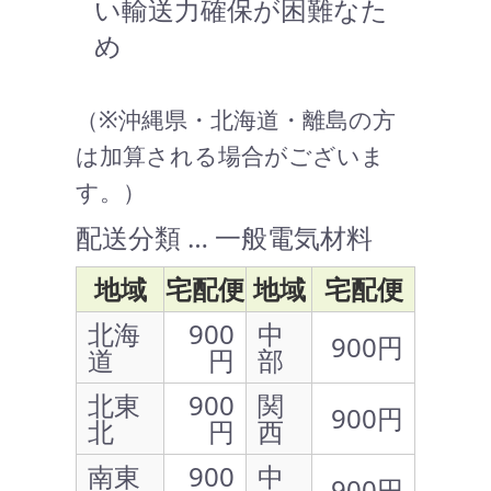
い輸送力確保が困難なた
め
（※沖縄県・北海道・離島の方
は加算される場合がございま
す。）
配送分類 … 一般電気材料
地域
宅配便
地域
宅配便
北海
900
中
900円
道
円
部
北東
900
関
900円
北
円
西
南東
900
中
900円