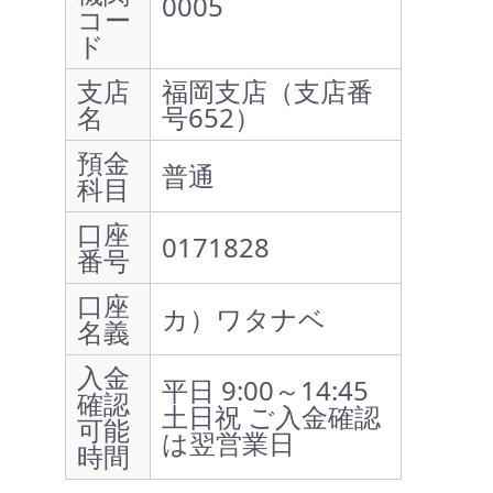
0005
コー
ド
支店
福岡支店（支店番
名
号652）
預金
普通
科目
口座
0171828
番号
口座
カ）ワタナベ
名義
入金
平日 9:00～14:45
確認
土日祝 ご入金確認
可能
は翌営業日
時間