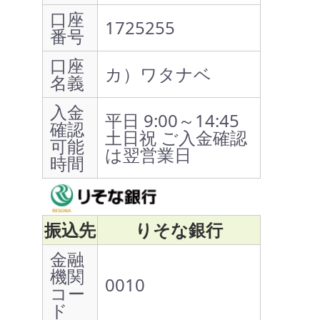
口座
1725255
番号
口座
カ）ワタナベ
名義
入金
平日 9:00～14:45
確認
土日祝 ご入金確認
可能
は翌営業日
時間
振込先
りそな銀行
金融
機関
0010
コー
ド