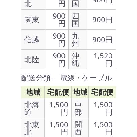
北
円
国
900
四
関東
900円
円
国
900
九
信越
900円
円
州
900
沖
1,520
北陸
円
縄
円
配送分類 … 電線・ケーブル
地域
宅配便
地域
宅配便
北海
1,500
中
1,500
道
円
部
円
北東
1,500
関
1,500
北
円
西
円