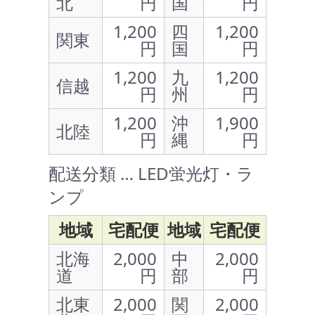
北
円
国
円
1,200
四
1,200
関東
円
国
円
1,200
九
1,200
信越
円
州
円
1,200
沖
1,900
北陸
円
縄
円
配送分類 … LED蛍光灯・ラ
ンプ
地域
宅配便
地域
宅配便
北海
2,000
中
2,000
道
円
部
円
北東
2,000
関
2,000