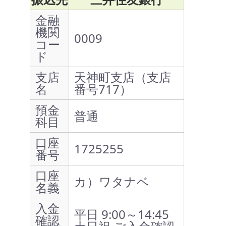
金融
機関
0009
コー
ド
支店
天神町支店（支店
名
番号717）
預金
普通
科目
口座
1725255
番号
口座
カ）ワタナベ
名義
入金
平日 9:00～14:45
確認