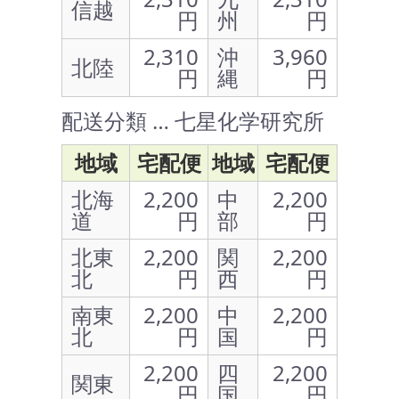
信越
円
州
円
2,310
沖
3,960
北陸
円
縄
円
配送分類 … 七星化学研究所
地域
宅配便
地域
宅配便
北海
2,200
中
2,200
道
円
部
円
北東
2,200
関
2,200
北
円
西
円
南東
2,200
中
2,200
北
円
国
円
2,200
四
2,200
関東
円
国
円