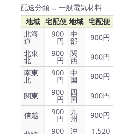
配送分類 … 一般電気材料
地域
宅配便
地域
宅配便
北海
900
中
900円
道
円
部
北東
900
関
900円
北
円
西
南東
900
中
900円
北
円
国
900
四
関東
900円
円
国
900
九
信越
900円
円
州
900
沖
1,520