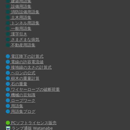
建築用語集
設備用語集
消防設備用語集
土木用語集
トンネル用語集
一般用語集
漢字引き
さまざまな病気
不動産用語集
電圧降下の計算式
電線の許容電流値
接地線の太さの計算式
ヘロンの公式
樹木の重量計算
石の重量
ワイヤーロープの破断荷重
機械の豆知識
ロープワーク
用語集
用語集ブログ
PCソフトライセンス販売
ランプ通販 Watanabe