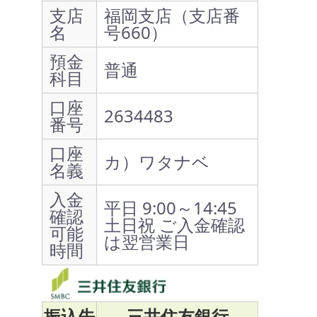
支店
福岡支店（支店番
名
号660）
預金
普通
科目
口座
2634483
番号
口座
カ）ワタナベ
名義
入金
平日 9:00～14:45
確認
土日祝 ご入金確認
可能
は翌営業日
時間
振込先
三井住友銀行