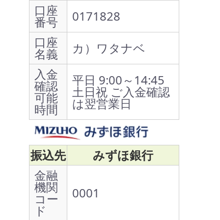
口座
0171828
番号
口座
カ）ワタナベ
名義
入金
平日 9:00～14:45
確認
土日祝 ご入金確認
可能
は翌営業日
時間
振込先
みずほ銀行
金融
機関
0001
コー
ド