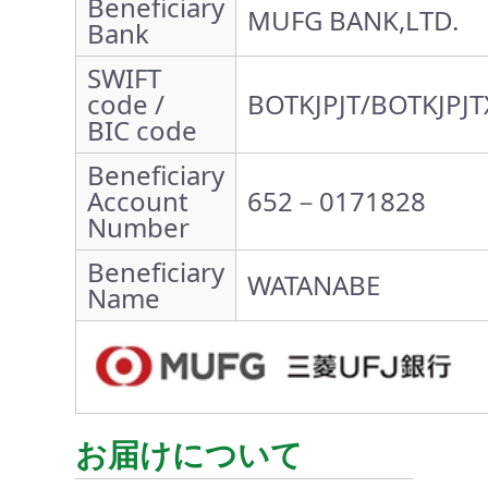
Beneficiary
MUFG BANK,LTD.
Bank
SWIFT
code /
BOTKJPJT/BOTKJPJT
BIC code
Beneficiary
Account
652－0171828
Number
Beneficiary
WATANABE
Name
お届けについて