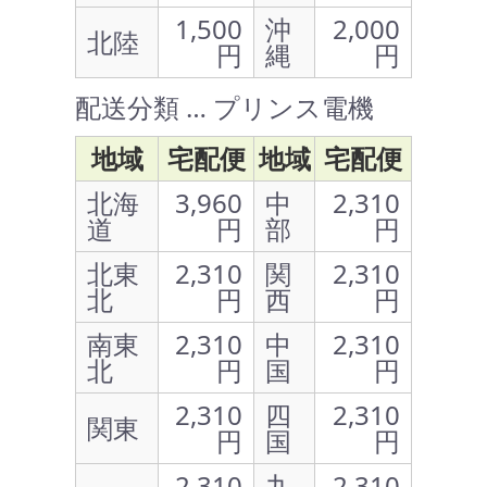
1,500
沖
2,000
北陸
円
縄
円
配送分類 … プリンス電機
地域
宅配便
地域
宅配便
北海
3,960
中
2,310
道
円
部
円
北東
2,310
関
2,310
北
円
西
円
南東
2,310
中
2,310
北
円
国
円
2,310
四
2,310
関東
円
国
円
2,310
九
2,310