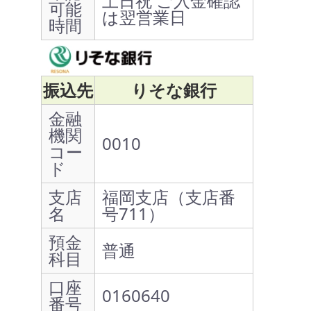
土日祝 ご入金確認
可能
は翌営業日
時間
振込先
りそな銀行
金融
機関
0010
コー
ド
支店
福岡支店（支店番
名
号711）
預金
普通
科目
口座
0160640
番号