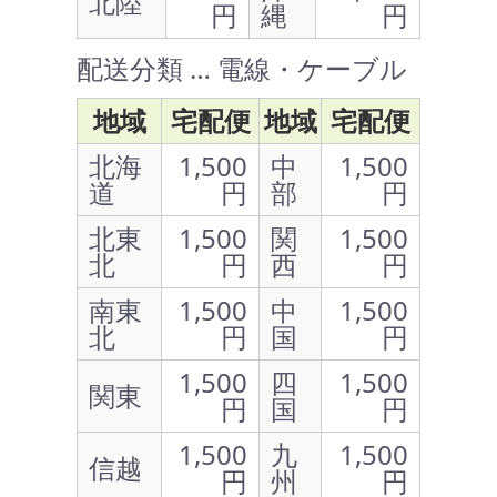
北陸
円
縄
円
配送分類 … 電線・ケーブル
地域
宅配便
地域
宅配便
北海
1,500
中
1,500
道
円
部
円
北東
1,500
関
1,500
北
円
西
円
南東
1,500
中
1,500
北
円
国
円
1,500
四
1,500
関東
円
国
円
1,500
九
1,500
信越
円
州
円