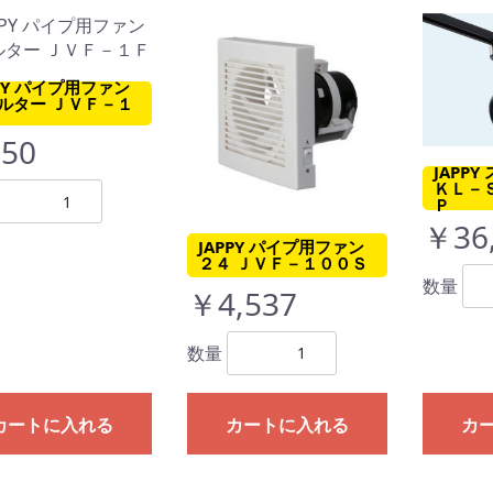
PPY パイプ用ファン
ルター ＪＶＦ－１
50
JAPP
ＫＬ－
Ｐ
￥36
JAPPY パイプ用ファン
２４ ＪＶＦ－１００Ｓ
数量
￥4,537
数量
カートに入れる
カートに入れる
カ