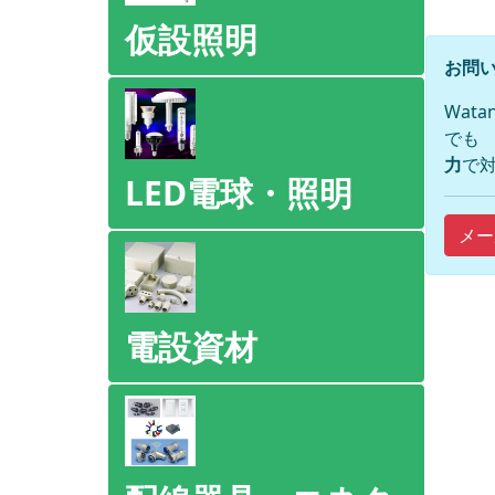
仮設照明
お問い
Wat
でも
力
で対
LED電球・照明
メー
電設資材