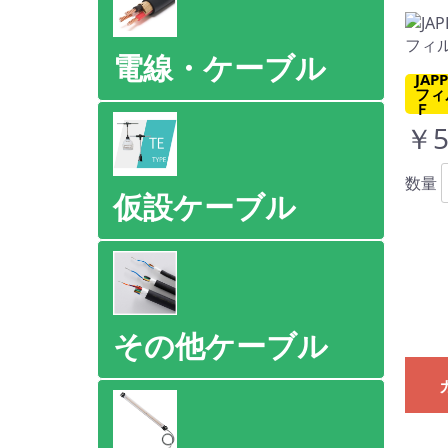
電線・ケーブル
JA
フィ
Ｆ
￥5
数量
仮設ケーブル
その他ケーブル