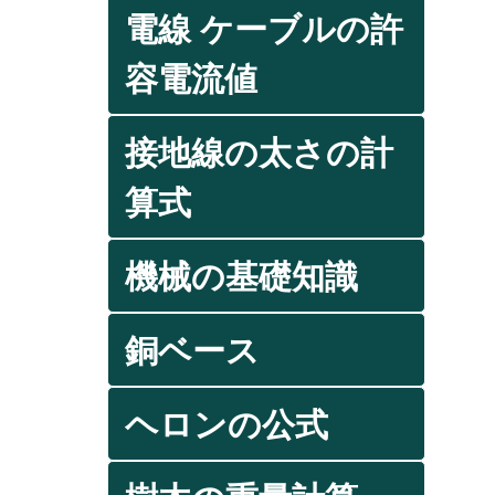
電線 ケーブルの許
容電流値
接地線の太さの計
算式
機械の基礎知識
銅ベース
ヘロンの公式