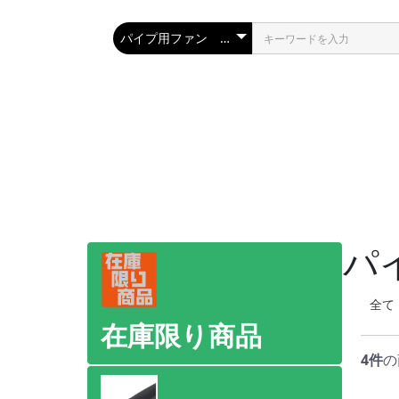
パ
全て
在庫限り商品
4件
の