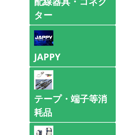
配線器具・コネク
ター
JAPPY
テープ・端子等消
耗品