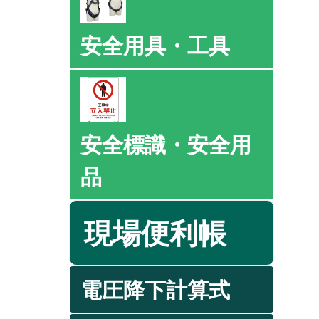
安全用具・工具
安全標識・安全用
品
現場便利帳
電圧降下計算式