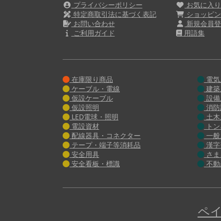
プライバシーポリシー
お気に入
特定商取引法に基づく表記
ショッピン
お問い合わせ
新規会員登
ご利用ガイド
用語集
在庫限り商品
電気
ケーブル・電線
建築
仮設ケーブル
設備
仮設照明
消防
LED電球・照明
土木
電設資材
トン
配線器具・コネクター
一般
テープ・端子等消耗品
漢字
安全用具
さま
安全看板・標識
不動
ペイ