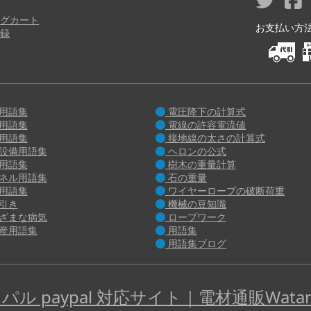
り
グカート
お支払い方法 M
録
用語集
電圧降下の計算式
用語集
電線の許容電流値
用語集
接地線の太さの計算式
設備用語集
ヘロンの公式
用語集
樹木の重量計算
ネル用語集
石の重量
用語集
ワイヤーロープの破断荷重
引き
機械の豆知識
ざまな病気
ロープワーク
産用語集
用語集
用語集ブログ
パル paypal 対応サイト｜電材通販Watan