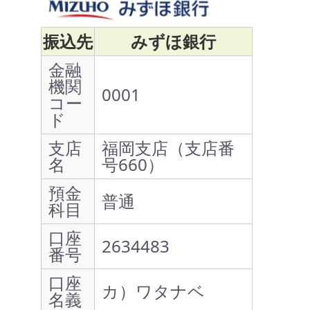
振込先
みずほ銀行
金融
機関
0001
コー
ド
支店
福岡支店（支店番
名
号660）
預金
普通
科目
口座
2634483
番号
口座
カ）ワタナベ
名義