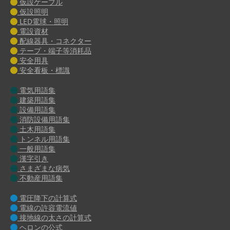
仮設ケーブル
仮設照明
LED電球・照明
電設資材
配線器具・コネクター
テープ・端子等消耗品
安全用具
安全看板・標識
電気用語集
建築用語集
設備用語集
消防設備用語集
土木用語集
トンネル用語集
一般用語集
漢字引き
さまざまな病気
不動産用語集
電圧降下の計算式
電線の許容電流値
接地線の太さの計算式
ヘロンの公式