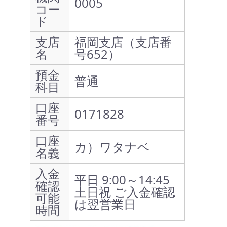
0005
コー
ド
支店
福岡支店（支店番
名
号652）
預金
普通
科目
口座
0171828
番号
口座
カ）ワタナベ
名義
入金
平日 9:00～14:45
確認
土日祝 ご入金確認
可能
は翌営業日
時間