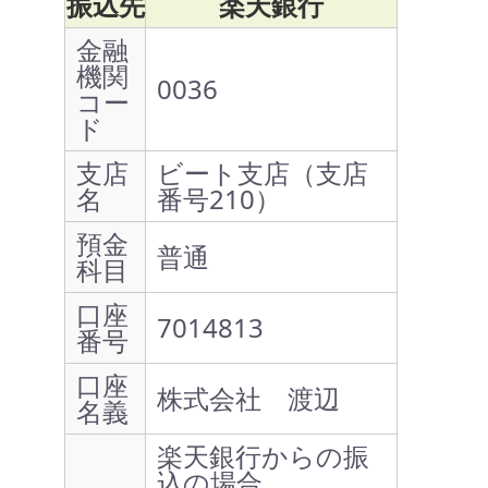
振込先
楽天銀行
金融
機関
0036
コー
ド
支店
ビート支店（支店
名
番号210）
預金
普通
科目
口座
7014813
番号
口座
株式会社 渡辺
名義
楽天銀行からの振
込の場合