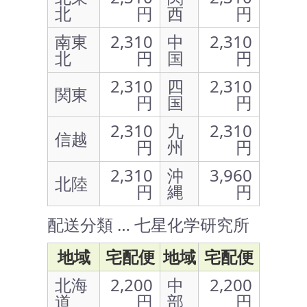
北
円
西
円
南東
2,310
中
2,310
北
円
国
円
2,310
四
2,310
関東
円
国
円
2,310
九
2,310
信越
円
州
円
2,310
沖
3,960
北陸
円
縄
円
配送分類 … 七星化学研究所
地域
宅配便
地域
宅配便
北海
2,200
中
2,200
道
円
部
円