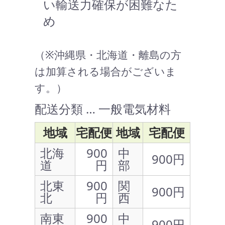
い輸送力確保が困難なた
め
（※沖縄県・北海道・離島の方
は加算される場合がございま
す。）
配送分類 … 一般電気材料
地域
宅配便
地域
宅配便
北海
900
中
900円
道
円
部
北東
900
関
900円
北
円
西
南東
900
中
900円