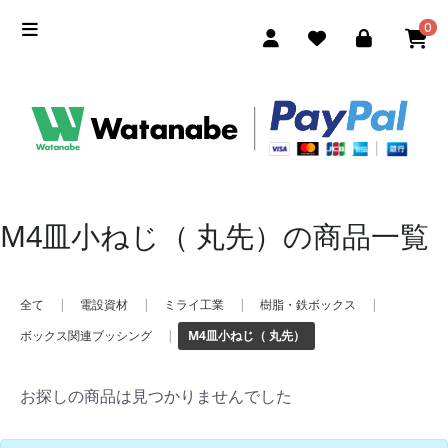
0
M4皿小ねじ（ 丸先）の商品一覧
全て
|
電設資材
|
ミライ工業
|
樹脂・鉄ボックス
|
ボックス関連ブッシング
|
M4皿小ねじ（ 丸先）
お探しの商品は見つかりませんでした