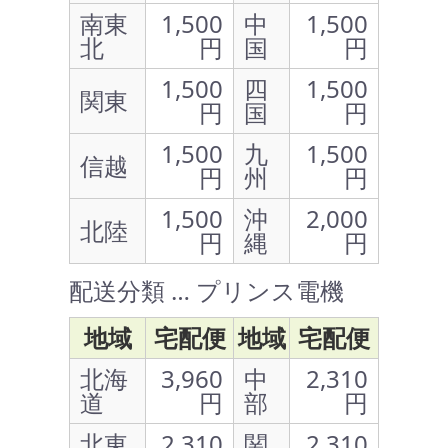
南東
1,500
中
1,500
北
円
国
円
1,500
四
1,500
関東
円
国
円
1,500
九
1,500
信越
円
州
円
1,500
沖
2,000
北陸
円
縄
円
配送分類 … プリンス電機
地域
宅配便
地域
宅配便
北海
3,960
中
2,310
道
円
部
円
北東
2,310
関
2,310