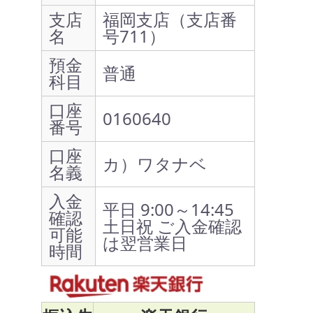
支店
福岡支店（支店番
名
号711）
預金
普通
科目
口座
0160640
番号
口座
カ）ワタナベ
名義
入金
平日 9:00～14:45
確認
土日祝 ご入金確認
可能
は翌営業日
時間