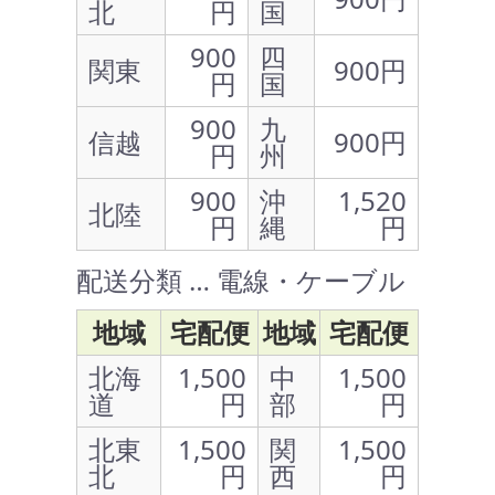
北
円
国
900
四
関東
900円
円
国
900
九
信越
900円
円
州
900
沖
1,520
北陸
円
縄
円
配送分類 … 電線・ケーブル
地域
宅配便
地域
宅配便
北海
1,500
中
1,500
道
円
部
円
北東
1,500
関
1,500
北
円
西
円