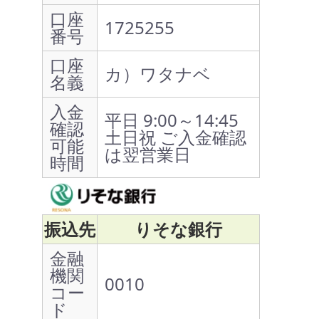
口座
1725255
番号
口座
カ）ワタナベ
名義
入金
平日 9:00～14:45
確認
土日祝 ご入金確認
可能
は翌営業日
時間
振込先
りそな銀行
金融
機関
0010
コー
ド