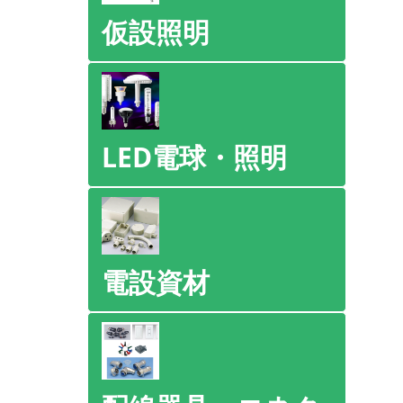
仮設照明
LED電球・照明
電設資材