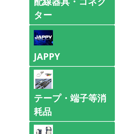
配線器具・コネク
ター
JAPPY
テープ・端子等消
耗品