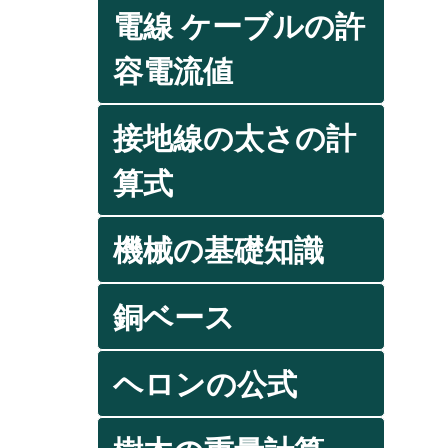
電線 ケーブルの許
容電流値
接地線の太さの計
算式
機械の基礎知識
銅ベース
ヘロンの公式