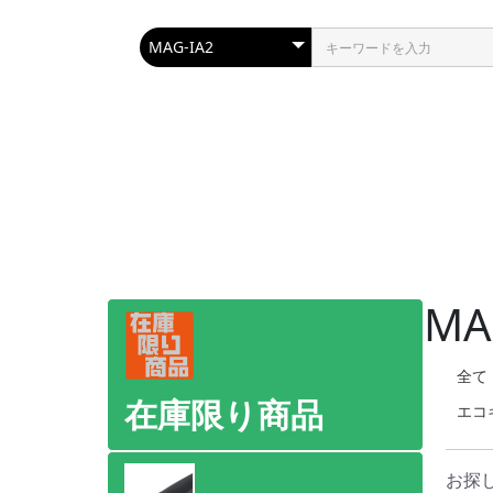
MA
全て
在庫限り商品
エコ
お探