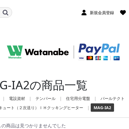
新規会員登録
G-IA2の商品一覧
|
電設資材
|
テンパール
|
住宅用分電盤
|
パールテクト
キュート（２次送り）ＩＨクッキングヒーター
|
MAG-IA2
しの商品は見つかりませんでした