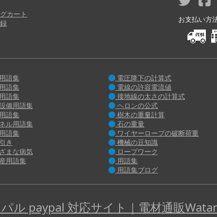
り
グカート
お支払い方法 M
録
用語集
電圧降下の計算式
用語集
電線の許容電流値
用語集
接地線の太さの計算式
設備用語集
ヘロンの公式
用語集
樹木の重量計算
ネル用語集
石の重量
用語集
ワイヤーロープの破断荷重
引き
機械の豆知識
ざまな病気
ロープワーク
産用語集
用語集
用語集ブログ
パル paypal 対応サイト｜電材通販Watan