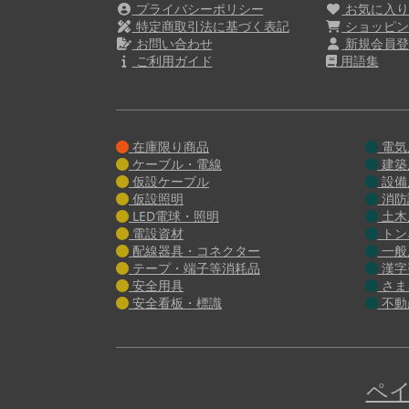
プライバシーポリシー
お気に入
特定商取引法に基づく表記
ショッピン
お問い合わせ
新規会員登
ご利用ガイド
用語集
在庫限り商品
電気
ケーブル・電線
建築
仮設ケーブル
設備
仮設照明
消防
LED電球・照明
土木
電設資材
トン
配線器具・コネクター
一般
テープ・端子等消耗品
漢字
安全用具
さま
安全看板・標識
不動
ペイ