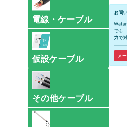
お問い
電線・ケーブル
Wat
でも
力
で対
メー
仮設ケーブル
その他ケーブル