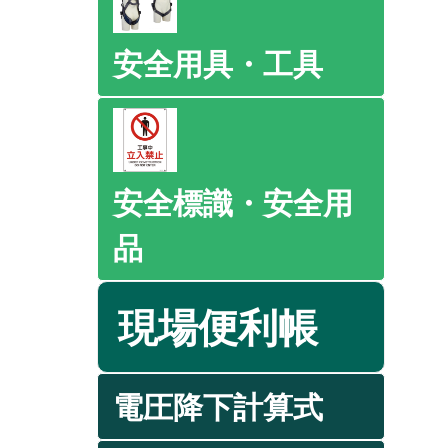
安全用具・工具
安全標識・安全用
品
現場便利帳
電圧降下計算式