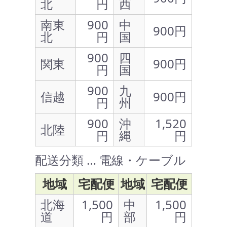
北
円
西
南東
900
中
900円
北
円
国
900
四
関東
900円
円
国
900
九
信越
900円
円
州
900
沖
1,520
北陸
円
縄
円
配送分類 … 電線・ケーブル
地域
宅配便
地域
宅配便
北海
1,500
中
1,500
道
円
部
円