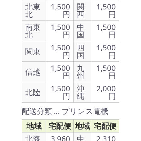
北東
1,500
関
1,500
北
円
西
円
南東
1,500
中
1,500
北
円
国
円
1,500
四
1,500
関東
円
国
円
1,500
九
1,500
信越
円
州
円
1,500
沖
2,000
北陸
円
縄
円
配送分類 … プリンス電機
地域
宅配便
地域
宅配便
北海
3,960
中
2,310