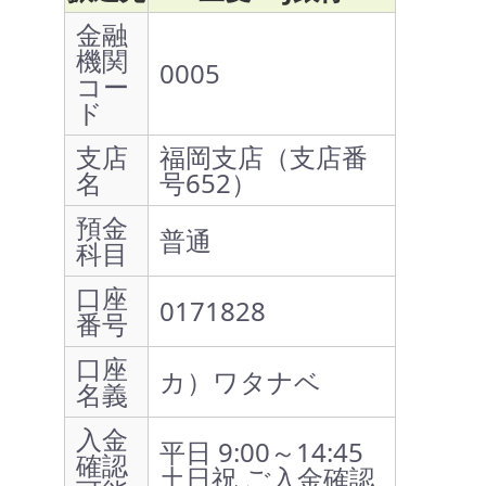
金融
機関
0005
コー
ド
支店
福岡支店（支店番
名
号652）
預金
普通
科目
口座
0171828
番号
口座
カ）ワタナベ
名義
入金
平日 9:00～14:45
確認
土日祝 ご入金確認