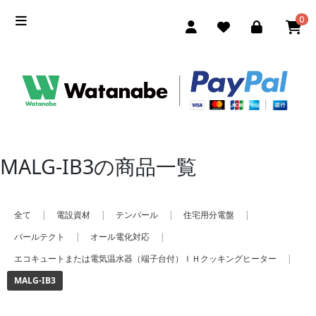
0
MALG-IB3の商品一覧
全て
|
電設資材
|
テンパール
|
住宅用分電盤
|
パールテクト
|
オール電化対応
|
エコキュートまたは電気温水器（端子台付）ＩＨクッキングヒーター
|
MALG-IB3