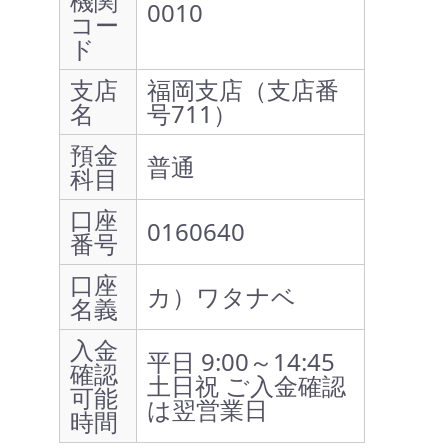
機関
0010
コー
ド
支店
福岡支店（支店番
名
号711）
預金
普通
科目
口座
0160640
番号
口座
カ）ワタナベ
名義
入金
平日 9:00～14:45
確認
土日祝 ご入金確認
可能
は翌営業日
時間