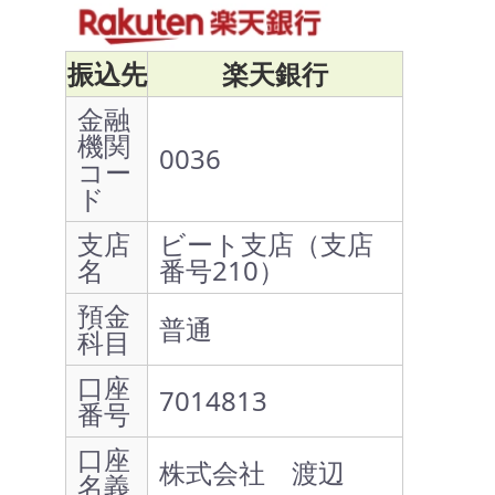
振込先
楽天銀行
金融
機関
0036
コー
ド
支店
ビート支店（支店
名
番号210）
預金
普通
科目
口座
7014813
番号
口座
株式会社 渡辺
名義