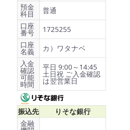
預金
普通
科目
口座
1725255
番号
口座
カ）ワタナベ
名義
入金
平日 9:00～14:45
確認
土日祝 ご入金確認
可能
は翌営業日
時間
振込先
りそな銀行
金融