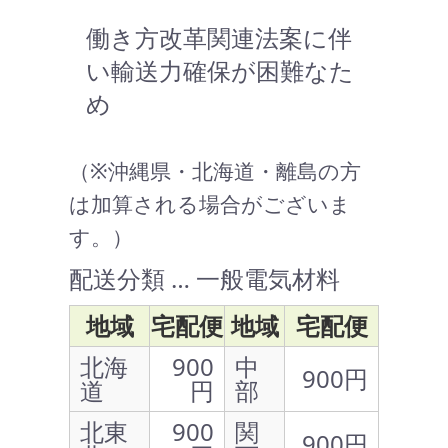
働き方改革関連法案に伴
い輸送力確保が困難なた
め
（※沖縄県・北海道・離島の方
は加算される場合がございま
す。）
配送分類 … 一般電気材料
地域
宅配便
地域
宅配便
北海
900
中
900円
道
円
部
北東
900
関
900円