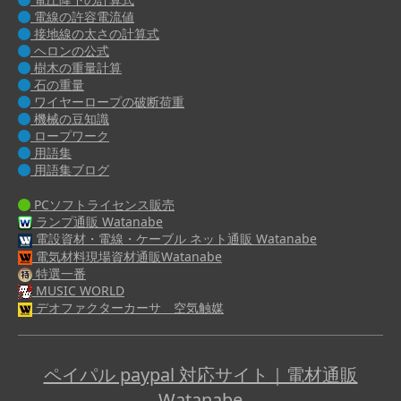
電線の許容電流値
接地線の太さの計算式
ヘロンの公式
樹木の重量計算
石の重量
ワイヤーロープの破断荷重
機械の豆知識
ロープワーク
用語集
用語集ブログ
PCソフトライセンス販売
ランプ通販 Watanabe
電設資材・電線・ケーブル ネット通販 Watanabe
電気材料現場資材通販Watanabe
特選一番
MUSIC WORLD
デオファクターカーサ 空気触媒
ペイパル paypal 対応サイト｜電材通販
Watanabe