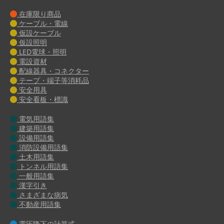
在庫限り商品
ケーブル・電線
仮設ケーブル
仮設照明
LED電球・照明
電設資材
配線器具・コネクター
テープ・端子等消耗品
安全用具
安全看板・標識
電気用語集
建築用語集
設備用語集
消防設備用語集
土木用語集
トンネル用語集
一般用語集
漢字引き
さまざまな病気
不動産用語集
電圧降下の計算式