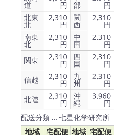
道
円
部
円
北東
2,310
関
2,310
北
円
西
円
南東
2,310
中
2,310
北
円
国
円
2,310
四
2,310
関東
円
国
円
2,310
九
2,310
信越
円
州
円
2,310
沖
3,960
北陸
円
縄
円
配送分類 … 七星化学研究所
地域
宅配便
地域
宅配便