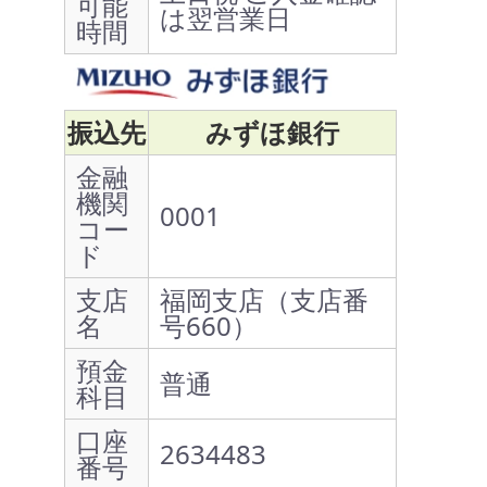
可能
は翌営業日
時間
振込先
みずほ銀行
金融
機関
0001
コー
ド
支店
福岡支店（支店番
名
号660）
預金
普通
科目
口座
2634483
番号