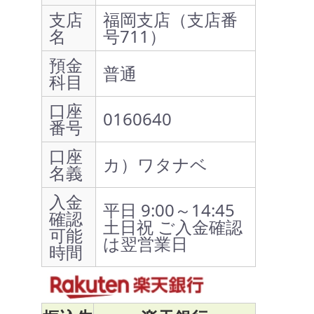
支店
福岡支店（支店番
名
号711）
預金
普通
科目
口座
0160640
番号
口座
カ）ワタナベ
名義
入金
平日 9:00～14:45
確認
土日祝 ご入金確認
可能
は翌営業日
時間