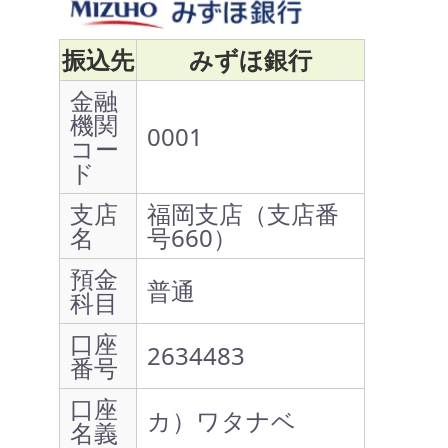
振込先
みずほ銀行
金融
機関
0001
コー
ド
支店
福岡支店（支店番
名
号660）
預金
普通
科目
口座
2634483
番号
口座
カ）ワタナベ
名義