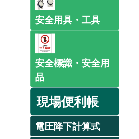
安全用具・工具
安全標識・安全用
品
現場便利帳
電圧降下計算式