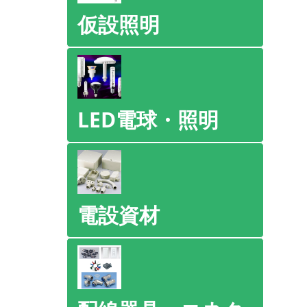
仮設照明
LED電球・照明
電設資材