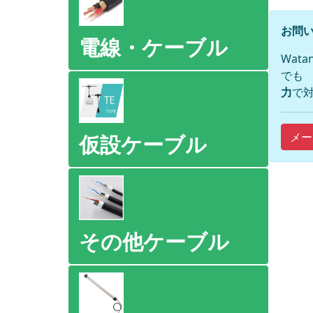
お問い
電線・ケーブル
Wat
でも
力
で対
メー
仮設ケーブル
その他ケーブル