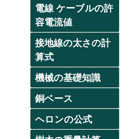
電線 ケーブルの許
容電流値
接地線の太さの計
算式
機械の基礎知識
銅ベース
ヘロンの公式