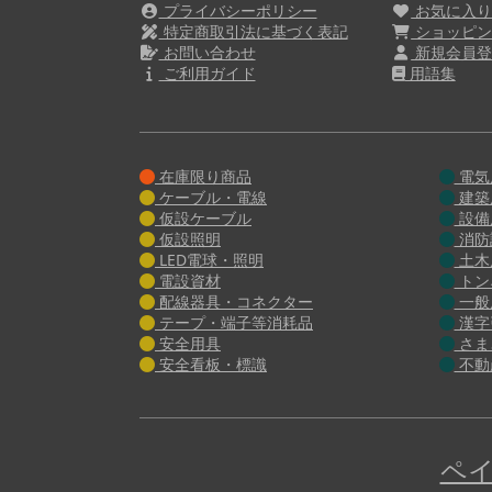
プライバシーポリシー
お気に入
特定商取引法に基づく表記
ショッピン
お問い合わせ
新規会員登
ご利用ガイド
用語集
在庫限り商品
電気
ケーブル・電線
建築
仮設ケーブル
設備
仮設照明
消防
LED電球・照明
土木
電設資材
トン
配線器具・コネクター
一般
テープ・端子等消耗品
漢字
安全用具
さま
安全看板・標識
不動
ペイ