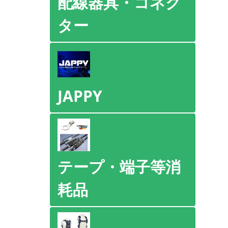
配線器具・コネク
ター
JAPPY
テープ・端子等消
耗品