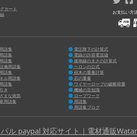
り
グカート
お支払い方法 M
録
用語集
電圧降下の計算式
用語集
電線の許容電流値
用語集
接地線の太さの計算式
設備用語集
ヘロンの公式
用語集
樹木の重量計算
ネル用語集
石の重量
用語集
ワイヤーロープの破断荷重
引き
機械の豆知識
ざまな病気
ロープワーク
産用語集
用語集
用語集ブログ
パル paypal 対応サイト｜電材通販Watan