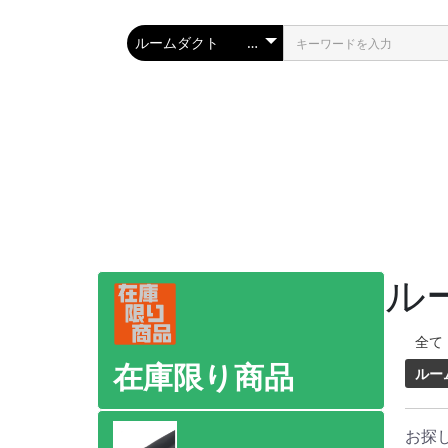
ル
全て
在庫限り商品
ルー
お探