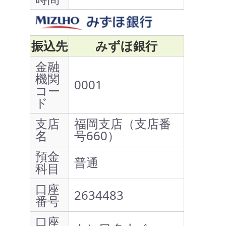
振込先
みずほ銀行
金融
機関
0001
コー
ド
支店
福岡支店（支店番
名
号660）
預金
普通
科目
口座
2634483
番号
口座