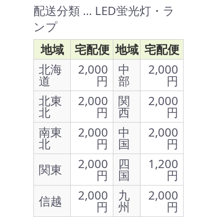
配送分類 … LED蛍光灯・ラ
ンプ
地域
宅配便
地域
宅配便
北海
2,000
中
2,000
道
円
部
円
北東
2,000
関
2,000
北
円
西
円
南東
2,000
中
2,000
北
円
国
円
2,000
四
1,200
関東
円
国
円
2,000
九
2,000
信越
円
州
円