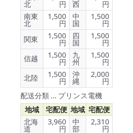
北
円
西
円
南東
1,500
中
1,500
北
円
国
円
1,500
四
1,500
関東
円
国
円
1,500
九
1,500
信越
円
州
円
1,500
沖
2,000
北陸
円
縄
円
配送分類 … プリンス電機
地域
宅配便
地域
宅配便
北海
3,960
中
2,310
道
円
部
円