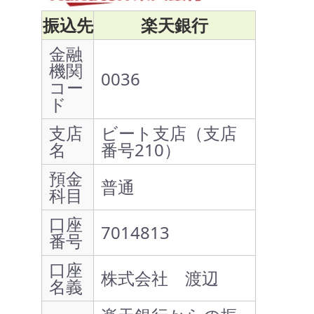
振込先
楽天銀行
金融
機関
0036
コー
ド
支店
ビート支店（支店
名
番号210）
預金
普通
科目
口座
7014813
番号
口座
株式会社 渡辺
名義