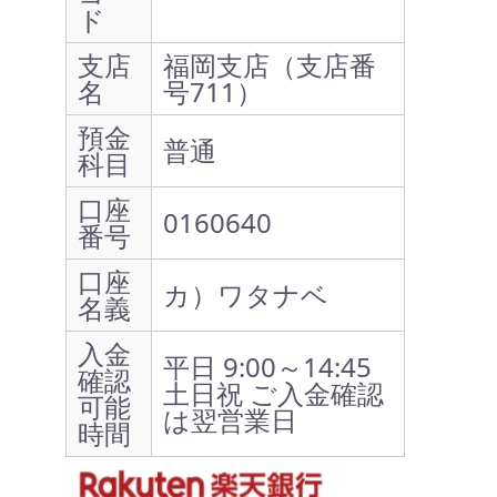
ド
支店
福岡支店（支店番
名
号711）
預金
普通
科目
口座
0160640
番号
口座
カ）ワタナベ
名義
入金
平日 9:00～14:45
確認
土日祝 ご入金確認
可能
は翌営業日
時間