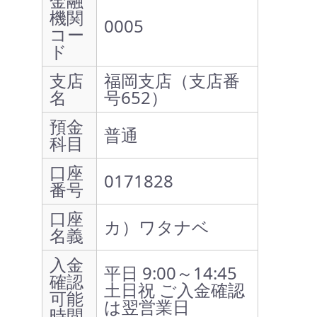
金融
機関
0005
コー
ド
支店
福岡支店（支店番
名
号652）
預金
普通
科目
口座
0171828
番号
口座
カ）ワタナベ
名義
入金
平日 9:00～14:45
確認
土日祝 ご入金確認
可能
は翌営業日
時間