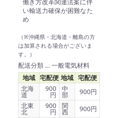
働き方改革関連法案に伴
い輸送力確保が困難なた
め
（※沖縄県・北海道・離島の方
は加算される場合がございま
す。）
配送分類 … 一般電気材料
地域
宅配便
地域
宅配便
北海
900
中
900円
道
円
部
北東
900
関
900円
北
円
西