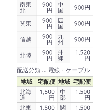
南東
900
中
900円
北
円
国
900
四
関東
900円
円
国
900
九
信越
900円
円
州
900
沖
1,520
北陸
円
縄
円
配送分類 … 電線・ケーブル
地域
宅配便
地域
宅配便
北海
1,500
中
1,500
道
円
部
円
北東
1,500
関
1,500