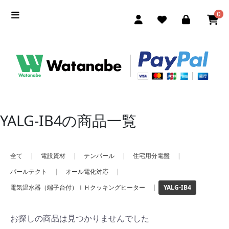
0
YALG-IB4の商品一覧
全て
|
電設資材
|
テンパール
|
住宅用分電盤
|
パールテクト
|
オール電化対応
|
電気温水器（端子台付）ＩＨクッキングヒーター
|
YALG-IB4
お探しの商品は見つかりませんでした