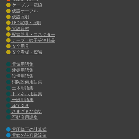
ケーブル・電線
仮設ケーブル
仮設照明
LED電球・照明
電設資材
配線器具・コネクター
テープ・端子等消耗品
安全用具
安全看板・標識
電気用語集
建築用語集
設備用語集
消防設備用語集
土木用語集
トンネル用語集
一般用語集
漢字引き
さまざまな病気
不動産用語集
電圧降下の計算式
電線の許容電流値