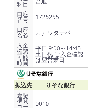
普通
科目
口座
1725255
番号
口座
カ）ワタナベ
名義
入金
平日 9:00～14:45
確認
土日祝 ご入金確認
可能
は翌営業日
時間
振込先
りそな銀行
金融
機関
0010
コー