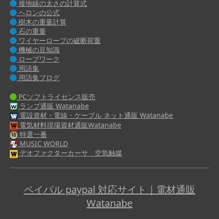
接地線の太さの計算式
ヘロンの公式
樹木の重量計算
石の重量
ワイヤーロープの破断荷重
機械の豆知識
ロープワーク
用語集
用語集ブログ
PCソフトライセンス販売
ランプ通販 Watanabe
電設資材・電線・ケーブル ネット通販 Watanabe
電気材料現場資材通販Watanabe
特選一番
MUSIC WORLD
デオファクターカーサ 空気触媒
ペイパル paypal 対応サイト｜電材通販
Watanabe