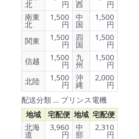
北
円
西
円
南東
1,500
中
1,500
北
円
国
円
1,500
四
1,500
関東
円
国
円
1,500
九
1,500
信越
円
州
円
1,500
沖
2,000
北陸
円
縄
円
配送分類 … プリンス電機
地域
宅配便
地域
宅配便
北海
3,960
中
2,310
道
円
部
円