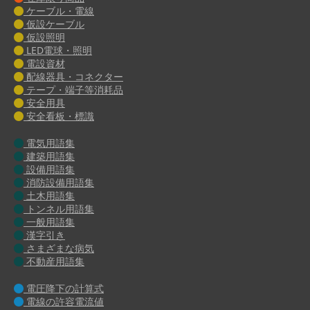
ケーブル・電線
仮設ケーブル
仮設照明
LED電球・照明
電設資材
配線器具・コネクター
テープ・端子等消耗品
安全用具
安全看板・標識
電気用語集
建築用語集
設備用語集
消防設備用語集
土木用語集
トンネル用語集
一般用語集
漢字引き
さまざまな病気
不動産用語集
電圧降下の計算式
電線の許容電流値