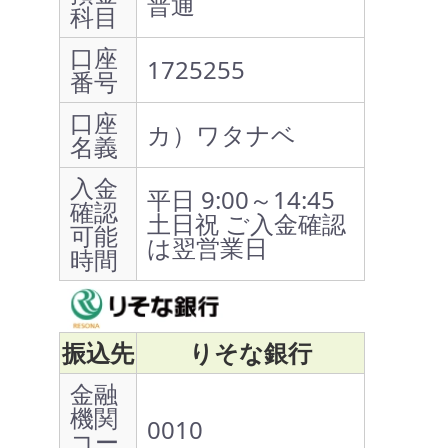
普通
科目
口座
1725255
番号
口座
カ）ワタナベ
名義
入金
平日 9:00～14:45
確認
土日祝 ご入金確認
可能
は翌営業日
時間
振込先
りそな銀行
金融
機関
0010
コー