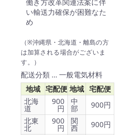
働き方改革関連法案に伴
い輸送力確保が困難なた
め
（※沖縄県・北海道・離島の方
は加算される場合がございま
す。）
配送分類 … 一般電気材料
地域
宅配便
地域
宅配便
北海
900
中
900円
道
円
部
北東
900
関
900円
北
円
西