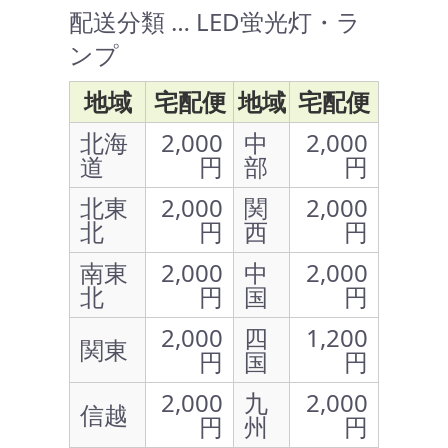
配送分類 … LED蛍光灯・ラ
ンプ
地域
宅配便
地域
宅配便
北海
2,000
中
2,000
道
円
部
円
北東
2,000
関
2,000
北
円
西
円
南東
2,000
中
2,000
北
円
国
円
2,000
四
1,200
関東
円
国
円
2,000
九
2,000
信越
円
州
円