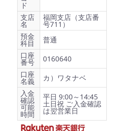
ド
支店
福岡支店（支店番
名
号711）
預金
普通
科目
口座
0160640
番号
口座
カ）ワタナベ
名義
入金
平日 9:00～14:45
確認
土日祝 ご入金確認
可能
は翌営業日
時間