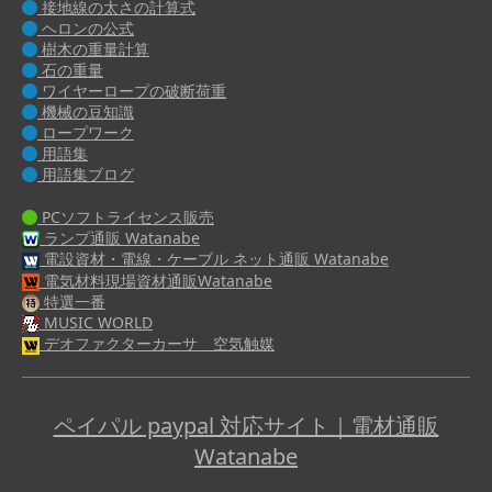
接地線の太さの計算式
ヘロンの公式
樹木の重量計算
石の重量
ワイヤーロープの破断荷重
機械の豆知識
ロープワーク
用語集
用語集ブログ
PCソフトライセンス販売
ランプ通販 Watanabe
電設資材・電線・ケーブル ネット通販 Watanabe
電気材料現場資材通販Watanabe
特選一番
MUSIC WORLD
デオファクターカーサ 空気触媒
ペイパル paypal 対応サイト｜電材通販
Watanabe