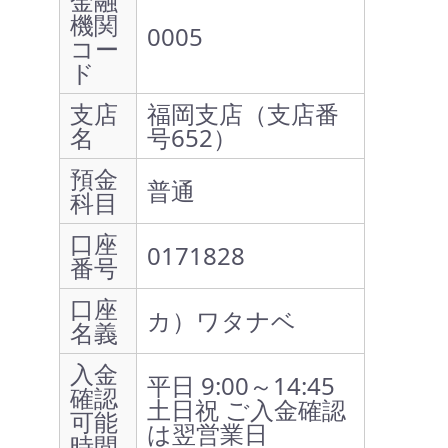
金融
機関
0005
コー
ド
支店
福岡支店（支店番
名
号652）
預金
普通
科目
口座
0171828
番号
口座
カ）ワタナベ
名義
入金
平日 9:00～14:45
確認
土日祝 ご入金確認
可能
は翌営業日
時間