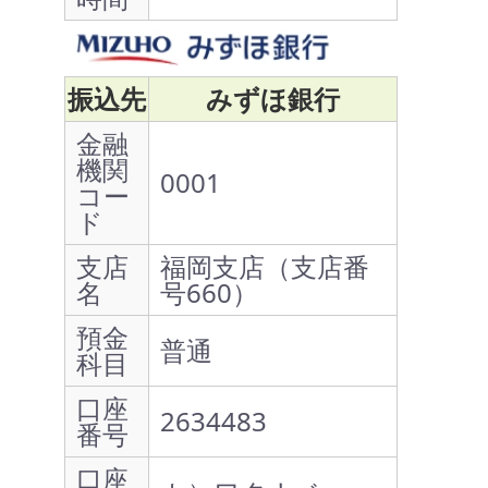
振込先
みずほ銀行
金融
機関
0001
コー
ド
支店
福岡支店（支店番
名
号660）
預金
普通
科目
口座
2634483
番号
口座