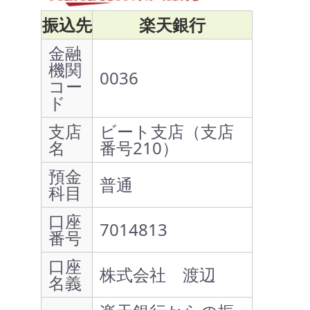
振込先
楽天銀行
金融
機関
0036
コー
ド
支店
ビート支店（支店
名
番号210）
預金
普通
科目
口座
7014813
番号
口座
株式会社 渡辺
名義