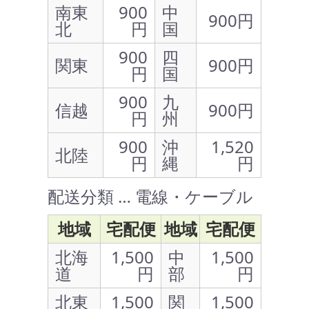
南東
900
中
900円
北
円
国
900
四
関東
900円
円
国
900
九
信越
900円
円
州
900
沖
1,520
北陸
円
縄
円
配送分類 … 電線・ケーブル
地域
宅配便
地域
宅配便
北海
1,500
中
1,500
道
円
部
円
北東
1,500
関
1,500