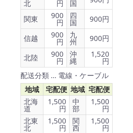
北
円
国
900
四
関東
900円
円
国
900
九
信越
900円
円
州
900
沖
1,520
北陸
円
縄
円
配送分類 … 電線・ケーブル
地域
宅配便
地域
宅配便
北海
1,500
中
1,500
道
円
部
円
北東
1,500
関
1,500
北
円
西
円