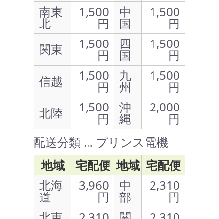
南東
1,500
中
1,500
北
円
国
円
1,500
四
1,500
関東
円
国
円
1,500
九
1,500
信越
円
州
円
1,500
沖
2,000
北陸
円
縄
円
配送分類 … プリンス電機
地域
宅配便
地域
宅配便
北海
3,960
中
2,310
道
円
部
円
北東
2,310
関
2,310