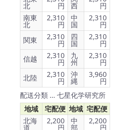
北
円
西
円
南東
2,310
中
2,310
北
円
国
円
2,310
四
2,310
関東
円
国
円
2,310
九
2,310
信越
円
州
円
2,310
沖
3,960
北陸
円
縄
円
配送分類 … 七星化学研究所
地域
宅配便
地域
宅配便
北海
2,200
中
2,200
道
円
部
円