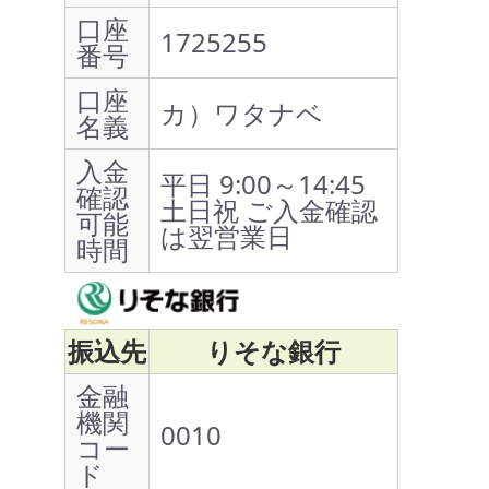
口座
1725255
番号
口座
カ）ワタナベ
名義
入金
平日 9:00～14:45
確認
土日祝 ご入金確認
可能
は翌営業日
時間
振込先
りそな銀行
金融
機関
0010
コー
ド