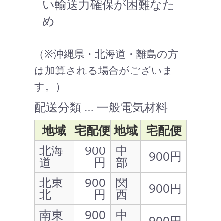
い輸送力確保が困難なた
め
（※沖縄県・北海道・離島の方
は加算される場合がございま
す。）
配送分類 … 一般電気材料
地域
宅配便
地域
宅配便
北海
900
中
900円
道
円
部
北東
900
関
900円
北
円
西
南東
900
中
900円