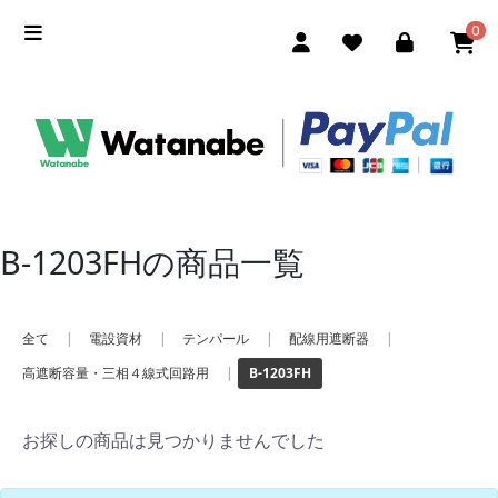
0
B-1203FHの商品一覧
全て
|
電設資材
|
テンパール
|
配線用遮断器
|
高遮断容量・三相４線式回路用
|
B-1203FH
お探しの商品は見つかりませんでした