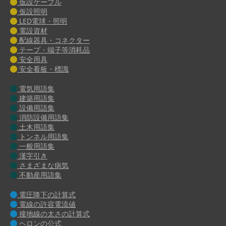
仮設ケーブル
仮設照明
LED電球・照明
電設資材
配線器具・コネクター
テープ・端子等消耗品
安全用具
安全看板・標識
電気用語集
建築用語集
設備用語集
消防設備用語集
土木用語集
トンネル用語集
一般用語集
漢字引き
さまざまな病気
不動産用語集
電圧降下の計算式
電線の許容電流値
接地線の太さの計算式
ヘロンの公式