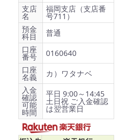
支店
福岡支店（支店番
名
号711）
預金
普通
科目
口座
0160640
番号
口座
カ）ワタナベ
名義
入金
平日 9:00～14:45
確認
土日祝 ご入金確認
可能
は翌営業日
時間