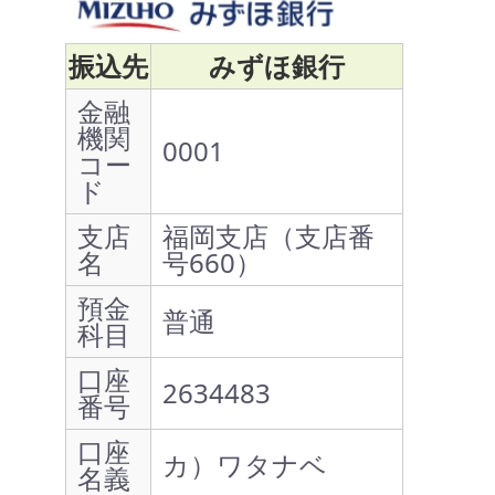
振込先
みずほ銀行
金融
機関
0001
コー
ド
支店
福岡支店（支店番
名
号660）
預金
普通
科目
口座
2634483
番号
口座
カ）ワタナベ
名義