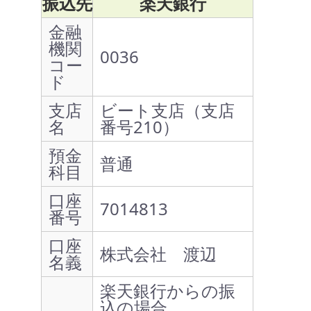
振込先
楽天銀行
金融
機関
0036
コー
ド
支店
ビート支店（支店
名
番号210）
預金
普通
科目
口座
7014813
番号
口座
株式会社 渡辺
名義
楽天銀行からの振
込の場合