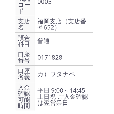
0005
コー
ド
支店
福岡支店（支店番
名
号652）
預金
普通
科目
口座
0171828
番号
口座
カ）ワタナベ
名義
入金
平日 9:00～14:45
確認
土日祝 ご入金確認
可能
は翌営業日
時間