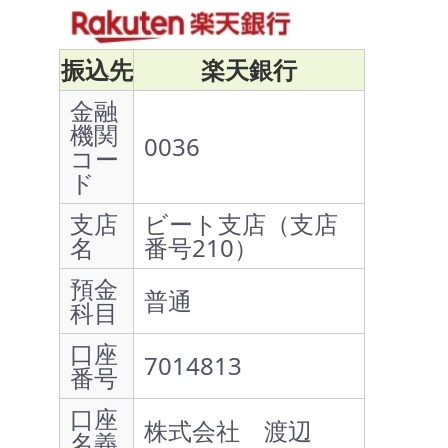
振込先
楽天銀行
金融
機関
0036
コー
ド
支店
ビート支店（支店
名
番号210）
預金
普通
科目
口座
7014813
番号
口座
株式会社 渡辺
名義