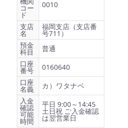
機関
0010
コー
ド
支店
福岡支店（支店番
名
号711）
預金
普通
科目
口座
0160640
番号
口座
カ）ワタナベ
名義
入金
平日 9:00～14:45
確認
土日祝 ご入金確認
可能
は翌営業日
時間