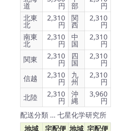
道
円
部
円
北東
2,310
関
2,310
北
円
西
円
南東
2,310
中
2,310
北
円
国
円
2,310
四
2,310
関東
円
国
円
2,310
九
2,310
信越
円
州
円
2,310
沖
3,960
北陸
円
縄
円
配送分類 … 七星化学研究所
地域
宅配便
地域
宅配便