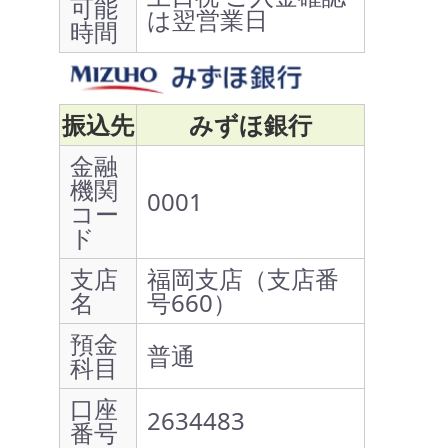
可能
は翌営業日
時間
振込先
みずほ銀行
金融
機関
0001
コー
ド
支店
福岡支店（支店番
名
号660）
預金
普通
科目
口座
2634483
番号