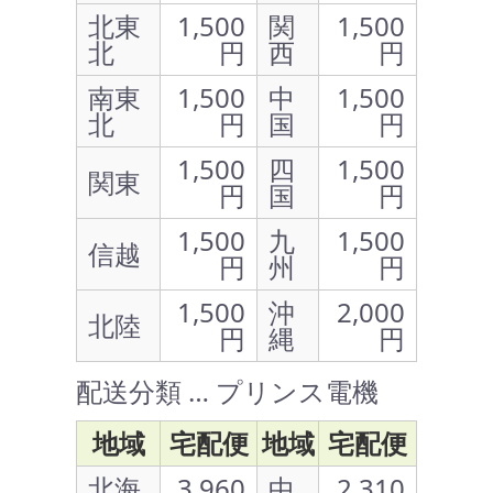
北東
1,500
関
1,500
北
円
西
円
南東
1,500
中
1,500
北
円
国
円
1,500
四
1,500
関東
円
国
円
1,500
九
1,500
信越
円
州
円
1,500
沖
2,000
北陸
円
縄
円
配送分類 … プリンス電機
地域
宅配便
地域
宅配便
北海
3,960
中
2,310