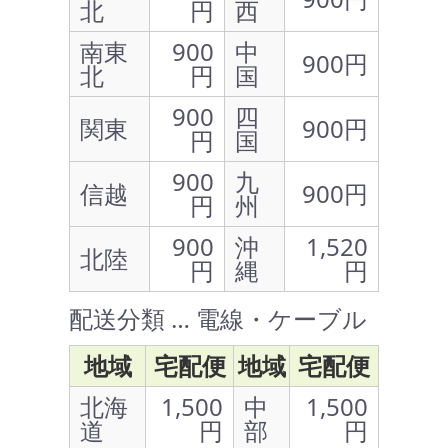
北
円
西
南東
900
中
900円
北
円
国
900
四
関東
900円
円
国
900
九
信越
900円
円
州
900
沖
1,520
北陸
円
縄
円
配送分類 … 電線・ケーブル
地域
宅配便
地域
宅配便
北海
1,500
中
1,500
道
円
部
円