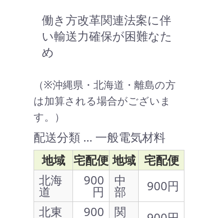
働き方改革関連法案に伴
い輸送力確保が困難なた
め
（※沖縄県・北海道・離島の方
は加算される場合がございま
す。）
配送分類 … 一般電気材料
地域
宅配便
地域
宅配便
北海
900
中
900円
道
円
部
北東
900
関
900円