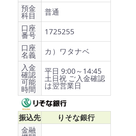
預金
普通
科目
口座
1725255
番号
口座
カ）ワタナベ
名義
入金
平日 9:00～14:45
確認
土日祝 ご入金確認
可能
は翌営業日
時間
振込先
りそな銀行
金融