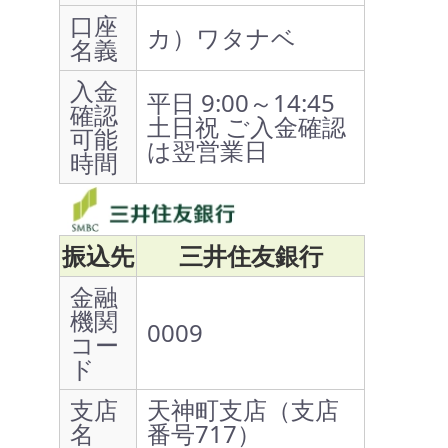
口座
カ）ワタナベ
名義
入金
平日 9:00～14:45
確認
土日祝 ご入金確認
可能
は翌営業日
時間
振込先
三井住友銀行
金融
機関
0009
コー
ド
支店
天神町支店（支店
名
番号717）