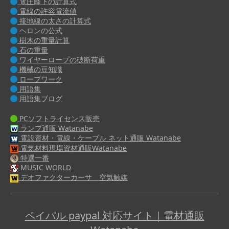
電圧降下の計算式
電線の許容電流値
接地線の太さの計算式
ヘロンの公式
樹木の重量計算
石の重量
ワイヤーロープの破断荷重
機械の豆知識
ロープワーク
用語集
用語集ブログ
PCソフトライセンス販売
ランプ通販 Watanabe
電設資材・電線・ケーブル ネット通販 Watanabe
電気材料現場資材通販Watanabe
特選一番
MUSIC WORLD
デオファクターカーサ 空気触媒
ペイパル paypal 対応サイト｜電材通販