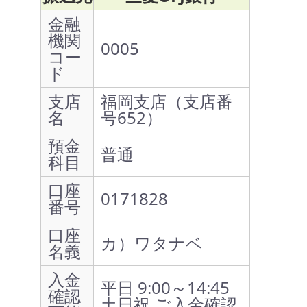
金融
機関
0005
コー
ド
支店
福岡支店（支店番
名
号652）
預金
普通
科目
口座
0171828
番号
口座
カ）ワタナベ
名義
入金
平日 9:00～14:45
確認
土日祝 ご入金確認