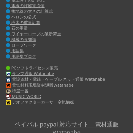
電線の許容電流値
接地線の太さの計算式
ヘロンの公式
樹木の重量計算
石の重量
ワイヤーロープの破断荷重
機械の豆知識
ロープワーク
用語集
用語集ブログ
PCソフトライセンス販売
ランプ通販 Watanabe
電設資材・電線・ケーブル ネット通販 Watanabe
電気材料現場資材通販Watanabe
特選一番
MUSIC WORLD
デオファクターカーサ 空気触媒
ペイパル paypal 対応サイト｜電材通販
Watanabe