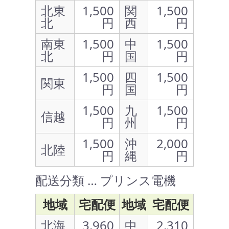
北東
1,500
関
1,500
北
円
西
円
南東
1,500
中
1,500
北
円
国
円
1,500
四
1,500
関東
円
国
円
1,500
九
1,500
信越
円
州
円
1,500
沖
2,000
北陸
円
縄
円
配送分類 … プリンス電機
地域
宅配便
地域
宅配便
北海
3,960
中
2,310