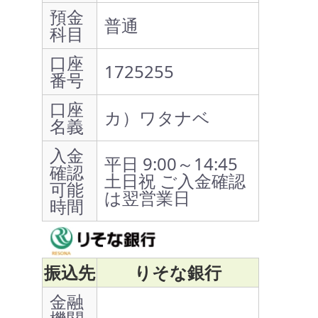
預金
普通
科目
口座
1725255
番号
口座
カ）ワタナベ
名義
入金
平日 9:00～14:45
確認
土日祝 ご入金確認
可能
は翌営業日
時間
振込先
りそな銀行
金融