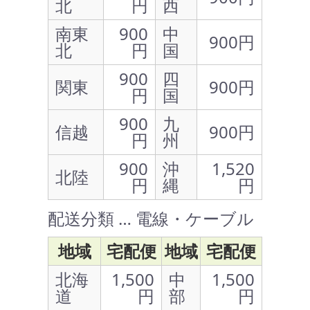
北
円
西
南東
900
中
900円
北
円
国
900
四
関東
900円
円
国
900
九
信越
900円
円
州
900
沖
1,520
北陸
円
縄
円
配送分類 … 電線・ケーブル
地域
宅配便
地域
宅配便
北海
1,500
中
1,500
道
円
部
円