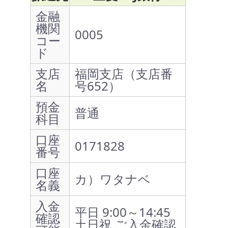
金融
機関
0005
コー
ド
支店
福岡支店（支店番
名
号652）
預金
普通
科目
口座
0171828
番号
口座
カ）ワタナベ
名義
入金
平日 9:00～14:45
確認
土日祝 ご入金確認