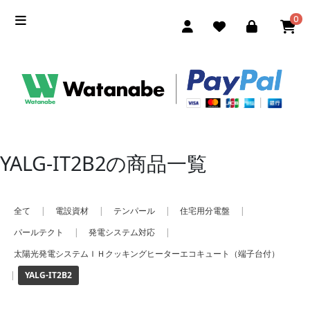
0
YALG-IT2B2の商品一覧
全て
|
電設資材
|
テンパール
|
住宅用分電盤
|
パールテクト
|
発電システム対応
|
太陽光発電システムＩＨクッキングヒーターエコキュート（端子台付）
|
YALG-IT2B2