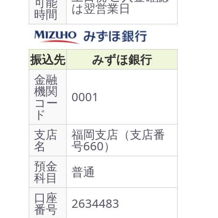
可能
は翌営業日
時間
振込先
みずほ銀行
金融
機関
0001
コー
ド
支店
福岡支店（支店番
名
号660）
預金
普通
科目
口座
2634483
番号