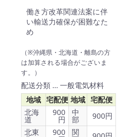
働き方改革関連法案に伴
い輸送力確保が困難なた
め
（※沖縄県・北海道・離島の方
は加算される場合がございま
す。）
配送分類 … 一般電気材料
地域
宅配便
地域
宅配便
北海
900
中
900円
道
円
部
北東
900
関
900円