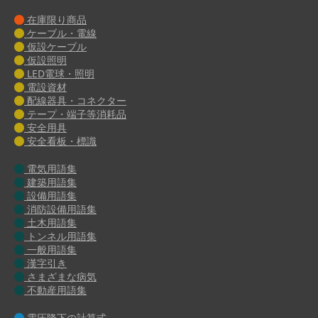
在庫限り商品
ケーブル・電線
仮設ケーブル
仮設照明
LED電球・照明
電設資材
配線器具・コネクター
テープ・端子等消耗品
安全用具
安全看板・標識
電気用語集
建築用語集
設備用語集
消防設備用語集
土木用語集
トンネル用語集
一般用語集
漢字引き
さまざまな病気
不動産用語集
電圧降下の計算式