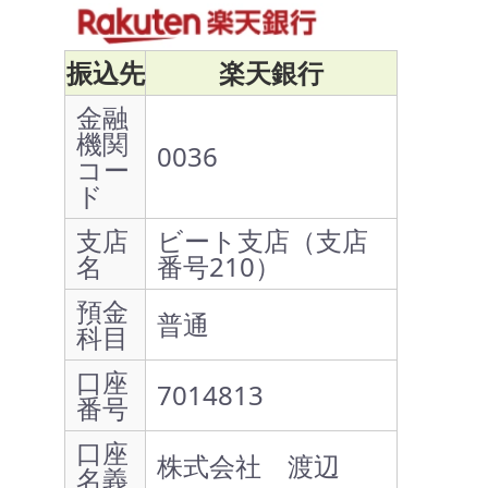
振込先
楽天銀行
金融
機関
0036
コー
ド
支店
ビート支店（支店
名
番号210）
預金
普通
科目
口座
7014813
番号
口座
株式会社 渡辺
名義