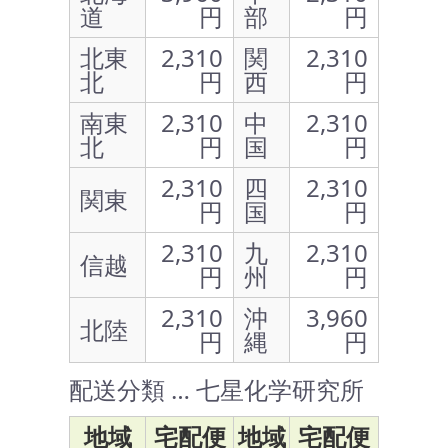
道
円
部
円
北東
2,310
関
2,310
北
円
西
円
南東
2,310
中
2,310
北
円
国
円
2,310
四
2,310
関東
円
国
円
2,310
九
2,310
信越
円
州
円
2,310
沖
3,960
北陸
円
縄
円
配送分類 … 七星化学研究所
地域
宅配便
地域
宅配便