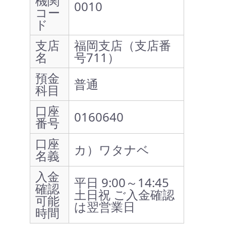
機関
0010
コー
ド
支店
福岡支店（支店番
名
号711）
預金
普通
科目
口座
0160640
番号
口座
カ）ワタナベ
名義
入金
平日 9:00～14:45
確認
土日祝 ご入金確認
可能
は翌営業日
時間