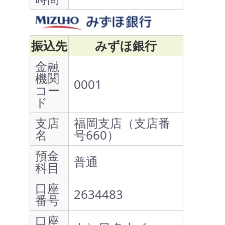
振込先
みずほ銀行
金融
機関
0001
コー
ド
支店
福岡支店（支店番
名
号660）
預金
普通
科目
口座
2634483
番号
口座