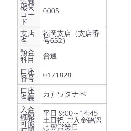
金融
機関
0005
コー
ド
支店
福岡支店（支店番
名
号652）
預金
普通
科目
口座
0171828
番号
口座
カ）ワタナベ
名義
入金
平日 9:00～14:45
確認
土日祝 ご入金確認
可能
は翌営業日
時間