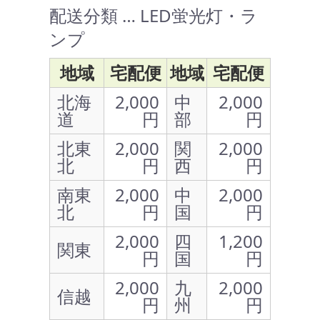
配送分類 … LED蛍光灯・ラ
ンプ
地域
宅配便
地域
宅配便
北海
2,000
中
2,000
道
円
部
円
北東
2,000
関
2,000
北
円
西
円
南東
2,000
中
2,000
北
円
国
円
2,000
四
1,200
関東
円
国
円
2,000
九
2,000
信越
円
州
円