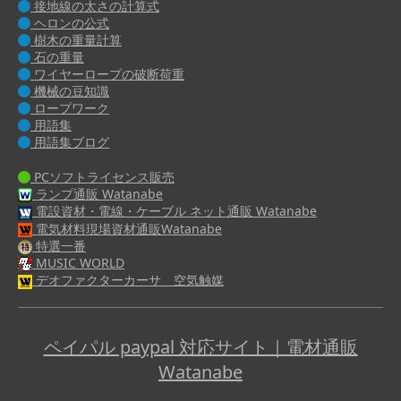
接地線の太さの計算式
ヘロンの公式
樹木の重量計算
石の重量
ワイヤーロープの破断荷重
機械の豆知識
ロープワーク
用語集
用語集ブログ
PCソフトライセンス販売
ランプ通販 Watanabe
電設資材・電線・ケーブル ネット通販 Watanabe
電気材料現場資材通販Watanabe
特選一番
MUSIC WORLD
デオファクターカーサ 空気触媒
ペイパル paypal 対応サイト｜電材通販
Watanabe