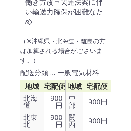
働き方改革関連法案に伴
い輸送力確保が困難なた
め
（※沖縄県・北海道・離島の方
は加算される場合がございま
す。）
配送分類 … 一般電気材料
地域
宅配便
地域
宅配便
北海
900
中
900円
道
円
部
北東
900
関
900円
北
円
西