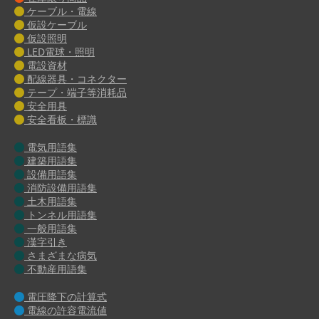
ケーブル・電線
仮設ケーブル
仮設照明
LED電球・照明
電設資材
配線器具・コネクター
テープ・端子等消耗品
安全用具
安全看板・標識
電気用語集
建築用語集
設備用語集
消防設備用語集
土木用語集
トンネル用語集
一般用語集
漢字引き
さまざまな病気
不動産用語集
電圧降下の計算式
電線の許容電流値