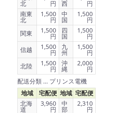
北
円
西
円
南東
1,500
中
1,500
北
円
国
円
1,500
四
1,500
関東
円
国
円
1,500
九
1,500
信越
円
州
円
1,500
沖
2,000
北陸
円
縄
円
配送分類 … プリンス電機
地域
宅配便
地域
宅配便
北海
3,960
中
2,310
道
円
部
円