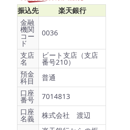
振込先
楽天銀行
金融
機関
0036
コー
ド
支店
ビート支店（支店
名
番号210）
預金
普通
科目
口座
7014813
番号
口座
株式会社 渡辺
名義