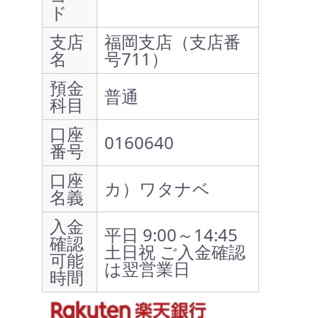
ド
支店
福岡支店（支店番
名
号711）
預金
普通
科目
口座
0160640
番号
口座
カ）ワタナベ
名義
入金
平日 9:00～14:45
確認
土日祝 ご入金確認
可能
は翌営業日
時間