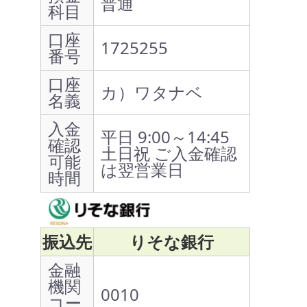
普通
科目
口座
1725255
番号
口座
カ）ワタナベ
名義
入金
平日 9:00～14:45
確認
土日祝 ご入金確認
可能
は翌営業日
時間
振込先
りそな銀行
金融
機関
0010
コー