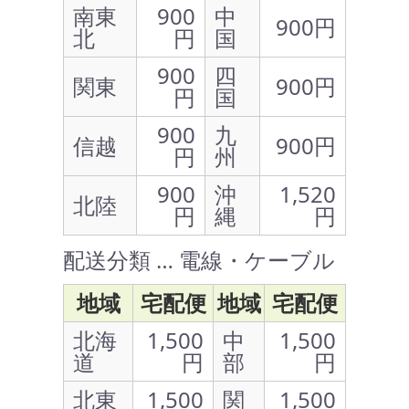
南東
900
中
900円
北
円
国
900
四
関東
900円
円
国
900
九
信越
900円
円
州
900
沖
1,520
北陸
円
縄
円
配送分類 … 電線・ケーブル
地域
宅配便
地域
宅配便
北海
1,500
中
1,500
道
円
部
円
北東
1,500
関
1,500