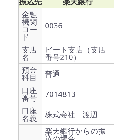
振込先
楽天銀行
金融
機関
0036
コー
ド
支店
ビート支店（支店
名
番号210）
預金
普通
科目
口座
7014813
番号
口座
株式会社 渡辺
名義
楽天銀行からの振
込の場合