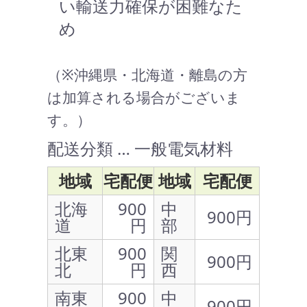
い輸送力確保が困難なた
め
（※沖縄県・北海道・離島の方
は加算される場合がございま
す。）
配送分類 … 一般電気材料
地域
宅配便
地域
宅配便
北海
900
中
900円
道
円
部
北東
900
関
900円
北
円
西
南東
900
中
900円