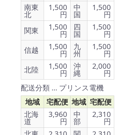
南東
1,500
中
1,500
北
円
国
円
1,500
四
1,500
関東
円
国
円
1,500
九
1,500
信越
円
州
円
1,500
沖
2,000
北陸
円
縄
円
配送分類 … プリンス電機
地域
宅配便
地域
宅配便
北海
3,960
中
2,310
道
円
部
円
北東
2,310
関
2,310