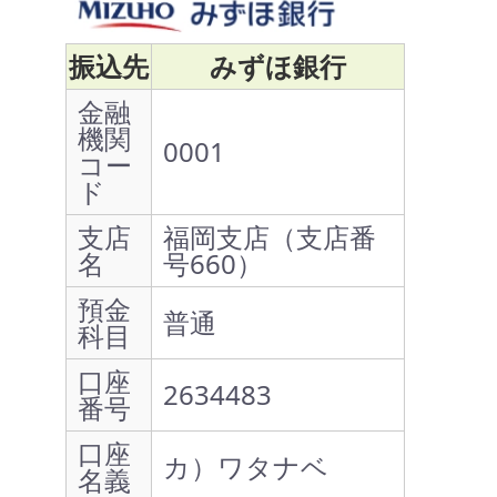
振込先
みずほ銀行
金融
機関
0001
コー
ド
支店
福岡支店（支店番
名
号660）
預金
普通
科目
口座
2634483
番号
口座
カ）ワタナベ
名義