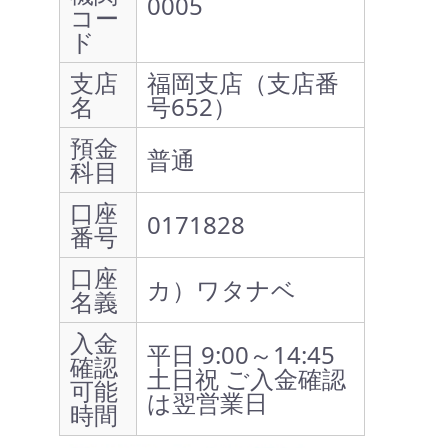
0005
コー
ド
支店
福岡支店（支店番
名
号652）
預金
普通
科目
口座
0171828
番号
口座
カ）ワタナベ
名義
入金
平日 9:00～14:45
確認
土日祝 ご入金確認
可能
は翌営業日
時間