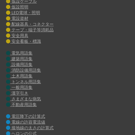
仮設ケーブル
仮設照明
LED電球・照明
電設資材
配線器具・コネクター
テープ・端子等消耗品
安全用具
安全看板・標識
電気用語集
建築用語集
設備用語集
消防設備用語集
土木用語集
トンネル用語集
一般用語集
漢字引き
さまざまな病気
不動産用語集
電圧降下の計算式
電線の許容電流値
接地線の太さの計算式
ヘロンの公式