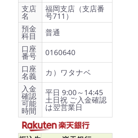
支店
福岡支店（支店番
名
号711）
預金
普通
科目
口座
0160640
番号
口座
カ）ワタナベ
名義
入金
平日 9:00～14:45
確認
土日祝 ご入金確認
可能
は翌営業日
時間