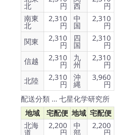
北
円
西
円
南東
2,310
中
2,310
北
円
国
円
2,310
四
2,310
関東
円
国
円
2,310
九
2,310
信越
円
州
円
2,310
沖
3,960
北陸
円
縄
円
配送分類 … 七星化学研究所
地域
宅配便
地域
宅配便
北海
2,200
中
2,200
道
円
部
円