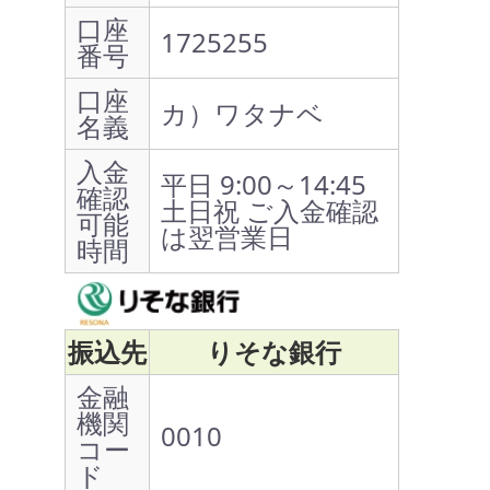
口座
1725255
番号
口座
カ）ワタナベ
名義
入金
平日 9:00～14:45
確認
土日祝 ご入金確認
可能
は翌営業日
時間
振込先
りそな銀行
金融
機関
0010
コー
ド