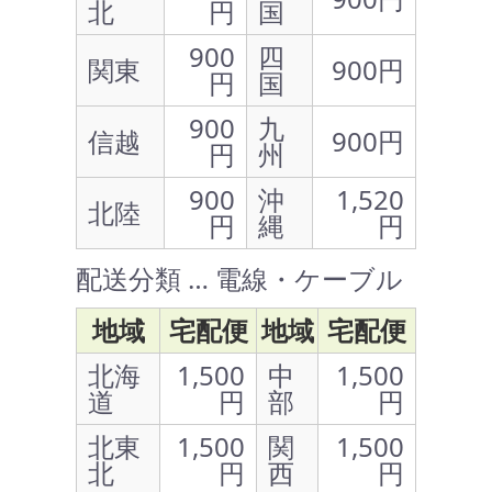
北
円
国
900
四
関東
900円
円
国
900
九
信越
900円
円
州
900
沖
1,520
北陸
円
縄
円
配送分類 … 電線・ケーブル
地域
宅配便
地域
宅配便
北海
1,500
中
1,500
道
円
部
円
北東
1,500
関
1,500
北
円
西
円