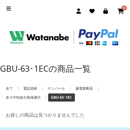
0
GBU-63･1ECの商品一覧
全て
|
電設資材
|
テンパール
|
漏電遮断器
|
単３中性線欠相保護付
|
GBU-63･1EC
お探しの商品は見つかりませんでした