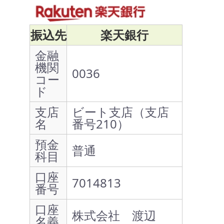
振込先
楽天銀行
金融
機関
0036
コー
ド
支店
ビート支店（支店
名
番号210）
預金
普通
科目
口座
7014813
番号
口座
株式会社 渡辺
名義