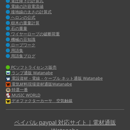
電圧降下の計算式
電線の許容電流値
接地線の太さの計算式
ヘロンの公式
樹木の重量計算
石の重量
ワイヤーロープの破断荷重
機械の豆知識
ロープワーク
用語集
用語集ブログ
PCソフトライセンス販売
ランプ通販 Watanabe
電設資材・電線・ケーブル ネット通販 Watanabe
電気材料現場資材通販Watanabe
特選一番
MUSIC WORLD
デオファクターカーサ 空気触媒
ペイパル paypal 対応サイト｜電材通販