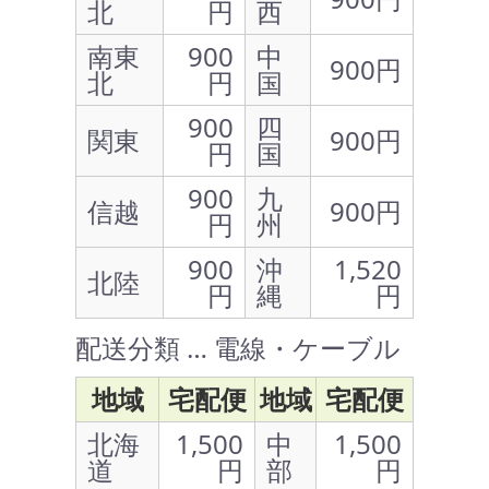
北
円
西
南東
900
中
900円
北
円
国
900
四
関東
900円
円
国
900
九
信越
900円
円
州
900
沖
1,520
北陸
円
縄
円
配送分類 … 電線・ケーブル
地域
宅配便
地域
宅配便
北海
1,500
中
1,500
道
円
部
円