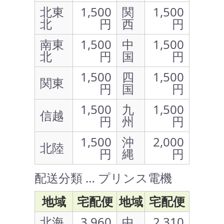
北東
1,500
関
1,500
北
円
西
円
南東
1,500
中
1,500
北
円
国
円
1,500
四
1,500
関東
円
国
円
1,500
九
1,500
信越
円
州
円
1,500
沖
2,000
北陸
円
縄
円
配送分類 … プリンス電機
地域
宅配便
地域
宅配便
北海
3,960
中
2,310