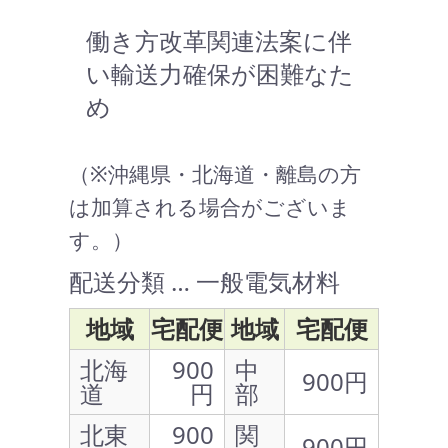
働き方改革関連法案に伴
い輸送力確保が困難なた
め
（※沖縄県・北海道・離島の方
は加算される場合がございま
す。）
配送分類 … 一般電気材料
地域
宅配便
地域
宅配便
北海
900
中
900円
道
円
部
北東
900
関
900円