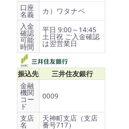
口座
カ）ワタナベ
名義
入金
平日 9:00～14:45
確認
土日祝 ご入金確認
可能
は翌営業日
時間
振込先
三井住友銀行
金融
機関
0009
コー
ド
支店
天神町支店（支店
名
番号717）