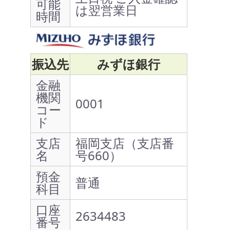
可能
は翌営業日
時間
振込先
みずほ銀行
金融
機関
0001
コー
ド
支店
福岡支店（支店番
名
号660）
預金
普通
科目
口座
2634483
番号