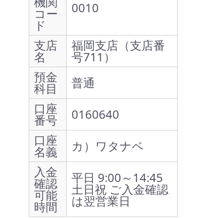
機関
0010
コー
ド
支店
福岡支店（支店番
名
号711）
預金
普通
科目
口座
0160640
番号
口座
カ）ワタナベ
名義
入金
平日 9:00～14:45
確認
土日祝 ご入金確認
可能
は翌営業日
時間