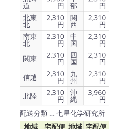
道
円
部
円
北東
2,310
関
2,310
北
円
西
円
南東
2,310
中
2,310
北
円
国
円
2,310
四
2,310
関東
円
国
円
2,310
九
2,310
信越
円
州
円
2,310
沖
3,960
北陸
円
縄
円
配送分類 … 七星化学研究所
地域
宅配便
地域
宅配便