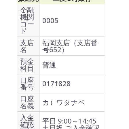
金融
機関
0005
コー
ド
支店
福岡支店（支店番
名
号652）
預金
普通
科目
口座
0171828
番号
口座
カ）ワタナベ
名義
入金
平日 9:00～14:45
確認
土日祝 ご入金確認