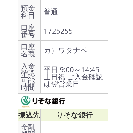
預金
普通
科目
口座
1725255
番号
口座
カ）ワタナベ
名義
入金
平日 9:00～14:45
確認
土日祝 ご入金確認
可能
は翌営業日
時間
振込先
りそな銀行
金融