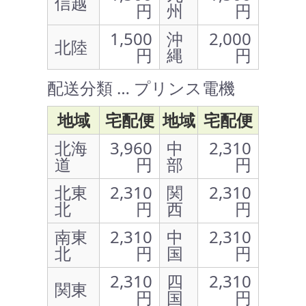
信越
円
州
円
1,500
沖
2,000
北陸
円
縄
円
配送分類 … プリンス電機
地域
宅配便
地域
宅配便
北海
3,960
中
2,310
道
円
部
円
北東
2,310
関
2,310
北
円
西
円
南東
2,310
中
2,310
北
円
国
円
2,310
四
2,310
関東
円
国
円