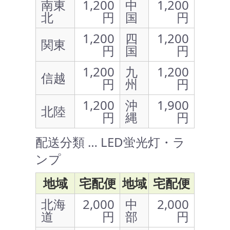
南東
1,200
中
1,200
北
円
国
円
1,200
四
1,200
関東
円
国
円
1,200
九
1,200
信越
円
州
円
1,200
沖
1,900
北陸
円
縄
円
配送分類 … LED蛍光灯・ラ
ンプ
地域
宅配便
地域
宅配便
北海
2,000
中
2,000
道
円
部
円