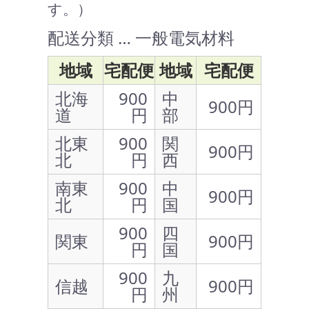
す。）
配送分類 … 一般電気材料
地域
宅配便
地域
宅配便
北海
900
中
900円
道
円
部
北東
900
関
900円
北
円
西
南東
900
中
900円
北
円
国
900
四
関東
900円
円
国
900
九
信越
900円
円
州