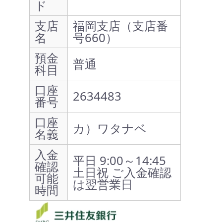
ド
支店
福岡支店（支店番
名
号660）
預金
普通
科目
口座
2634483
番号
口座
カ）ワタナベ
名義
入金
平日 9:00～14:45
確認
土日祝 ご入金確認
可能
は翌営業日
時間