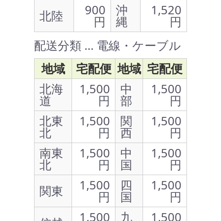
900
沖
1,520
北陸
円
縄
円
配送分類 … 電線・ケーブル
地域
宅配便
地域
宅配便
北海
1,500
中
1,500
道
円
部
円
北東
1,500
関
1,500
北
円
西
円
南東
1,500
中
1,500
北
円
国
円
1,500
四
1,500
関東
円
国
円
1,500
九
1,500