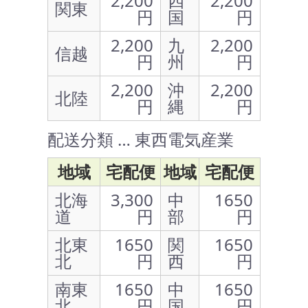
2,200
四
2,200
関東
円
国
円
2,200
九
2,200
信越
円
州
円
2,200
沖
2,200
北陸
円
縄
円
配送分類 … 東西電気産業
地域
宅配便
地域
宅配便
北海
3,300
中
1650
道
円
部
円
北東
1650
関
1650
北
円
西
円
南東
1650
中
1650
北
円
国
円