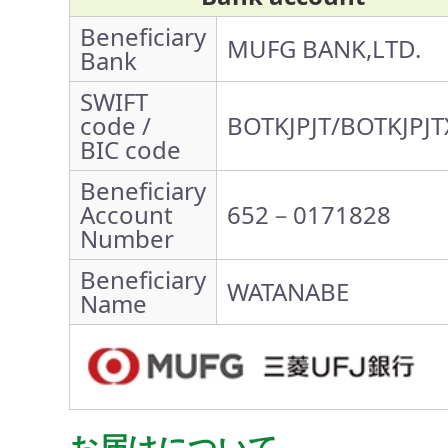
Beneficiary
MUFG BANK,LTD.
Bank
SWIFT
code /
BOTKJPJT/BOTKJPJT
BIC code
Beneficiary
Account
652－0171828
Number
Beneficiary
WATANABE
Name
お届けについて