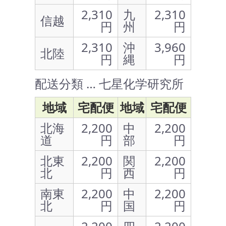
2,310
九
2,310
信越
円
州
円
2,310
沖
3,960
北陸
円
縄
円
配送分類 … 七星化学研究所
地域
宅配便
地域
宅配便
北海
2,200
中
2,200
道
円
部
円
北東
2,200
関
2,200
北
円
西
円
南東
2,200
中
2,200
北
円
国
円