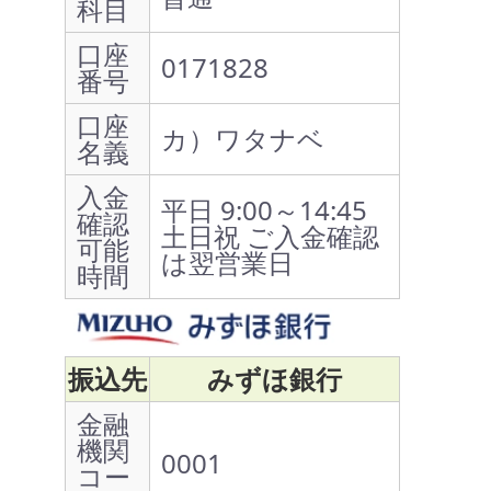
科目
口座
0171828
番号
口座
カ）ワタナベ
名義
入金
平日 9:00～14:45
確認
土日祝 ご入金確認
可能
は翌営業日
時間
振込先
みずほ銀行
金融
機関
0001
コー