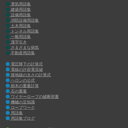
電気用語集
建築用語集
設備用語集
消防設備用語集
土木用語集
トンネル用語集
一般用語集
漢字引き
さまざまな病気
不動産用語集
電圧降下の計算式
電線の許容電流値
接地線の太さの計算式
ヘロンの公式
樹木の重量計算
石の重量
ワイヤーロープの破断荷重
機械の豆知識
ロープワーク
用語集
用語集ブログ