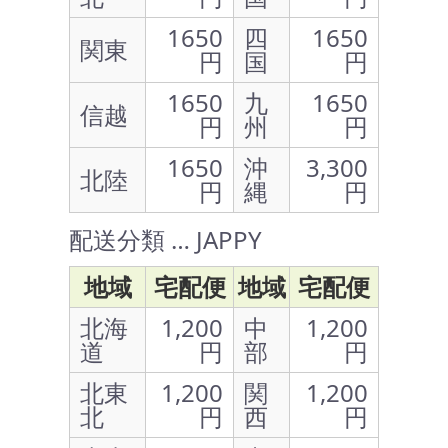
1650
四
1650
関東
円
国
円
1650
九
1650
信越
円
州
円
1650
沖
3,300
北陸
円
縄
円
配送分類 … JAPPY
地域
宅配便
地域
宅配便
北海
1,200
中
1,200
道
円
部
円
北東
1,200
関
1,200
北
円
西
円