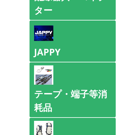
ター
JAPPY
テープ・端子等消
耗品