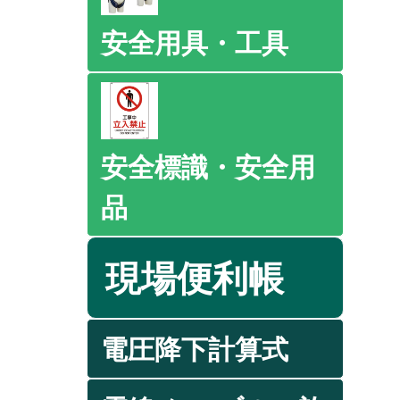
安全用具・工具
安全標識・安全用
品
現場便利帳
電圧降下計算式