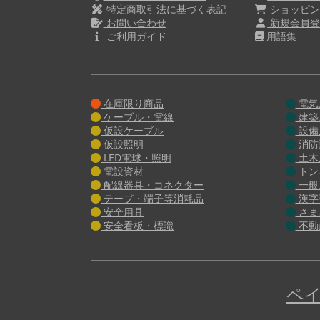
特定商取引法に基づく表記
ショッピン
お問い合わせ
新規会員登
ご利用ガイド
用語集
在庫限り商品
電気
ケーブル・電線
建築
仮設ケーブル
設備
仮設照明
消防
LED電球・照明
土木
電設資材
トン
配線器具・コネクター
一般
テープ・端子等消耗品
漢字
安全用具
さま
安全看板・標識
不動
ペイ