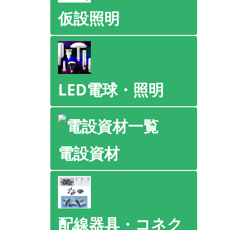
仮設照明
LED電球・照明
電設資材
配線器具・コネク