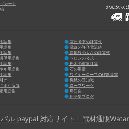
グカート
お支払い方法 M
録
用語集
電圧降下の計算式
用語集
電線の許容電流値
用語集
接地線の太さの計算式
設備用語集
ヘロンの公式
用語集
樹木の重量計算
ネル用語集
石の重量
用語集
ワイヤーロープの破断荷重
引き
機械の豆知識
ざまな病気
ロープワーク
産用語集
用語集
用語集ブログ
パル paypal 対応サイト｜電材通販Watan