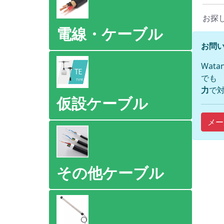
お探
電線・ケーブル
お問い
Wat
でも
力
で対
仮設ケーブル
メー
その他ケーブル