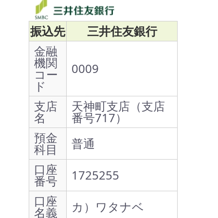
振込先
三井住友銀行
金融
機関
0009
コー
ド
支店
天神町支店（支店
名
番号717）
預金
普通
科目
口座
1725255
番号
口座
カ）ワタナベ
名義