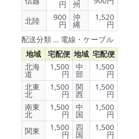
信越
900円
円
州
900
沖
1,520
北陸
円
縄
円
配送分類 … 電線・ケーブル
地域
宅配便
地域
宅配便
北海
1,500
中
1,500
道
円
部
円
北東
1,500
関
1,500
北
円
西
円
南東
1,500
中
1,500
北
円
国
円
1,500
四
1,500
関東
円
国
円