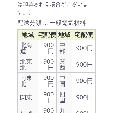
は加算される場合がございま
す。）
配送分類 … 一般電気材料
地域
宅配便
地域
宅配便
北海
900
中
900円
道
円
部
北東
900
関
900円
北
円
西
南東
900
中
900円
北
円
国
900
四
関東
900円
円
国
900
九