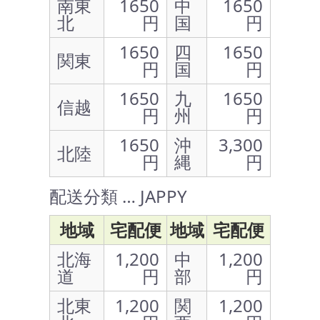
南東
1650
中
1650
北
円
国
円
1650
四
1650
関東
円
国
円
1650
九
1650
信越
円
州
円
1650
沖
3,300
北陸
円
縄
円
配送分類 … JAPPY
地域
宅配便
地域
宅配便
北海
1,200
中
1,200
道
円
部
円
北東
1,200
関
1,200