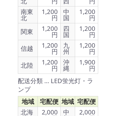
北
円
西
円
南東
1,200
中
1,200
北
円
国
円
1,200
四
1,200
関東
円
国
円
1,200
九
1,200
信越
円
州
円
1,200
沖
1,900
北陸
円
縄
円
配送分類 … LED蛍光灯・ラ
ンプ
地域
宅配便
地域
宅配便
北海
2,000
中
2,000