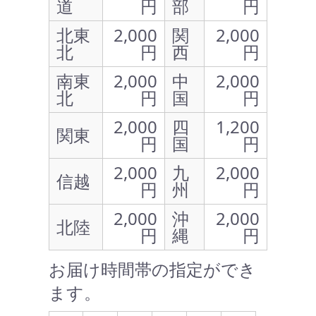
道
円
部
円
北東
2,000
関
2,000
北
円
西
円
南東
2,000
中
2,000
北
円
国
円
2,000
四
1,200
関東
円
国
円
2,000
九
2,000
信越
円
州
円
2,000
沖
2,000
北陸
円
縄
円
お届け時間帯の指定ができ
ます。