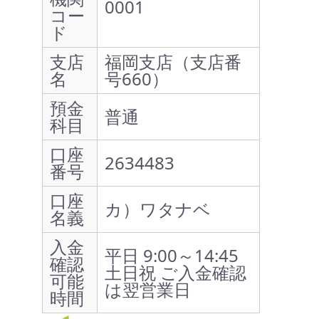
0001
コー
ド
支店
福岡支店（支店番
名
号660）
預金
普通
科目
口座
2634483
番号
口座
カ）ワタナベ
名義
入金
平日 9:00～14:45
確認
土日祝 ご入金確認
可能
は翌営業日
時間