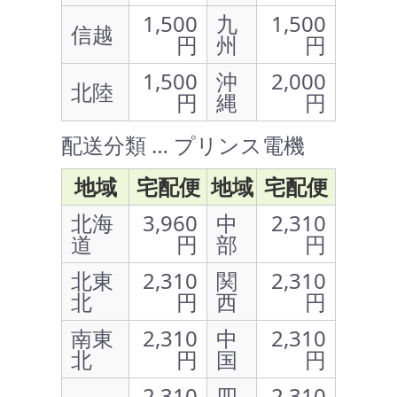
1,500
九
1,500
信越
円
州
円
1,500
沖
2,000
北陸
円
縄
円
配送分類 … プリンス電機
地域
宅配便
地域
宅配便
北海
3,960
中
2,310
道
円
部
円
北東
2,310
関
2,310
北
円
西
円
南東
2,310
中
2,310
北
円
国
円
2,310
四
2,310