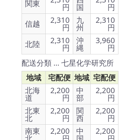
関東
円
国
円
2,310
九
2,310
信越
円
州
円
2,310
沖
3,960
北陸
円
縄
円
配送分類 … 七星化学研究所
地域
宅配便
地域
宅配便
北海
2,200
中
2,200
道
円
部
円
北東
2,200
関
2,200
北
円
西
円
南東
2,200
中
2,200
北
円
国
円