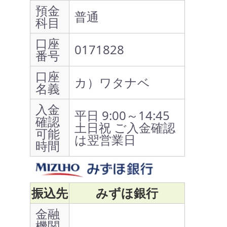
預金
普通
科目
口座
0171828
番号
口座
カ）ワタナベ
名義
入金
平日 9:00～14:45
確認
土日祝 ご入金確認
可能
は翌営業日
時間
振込先
みずほ銀行
金融
機関