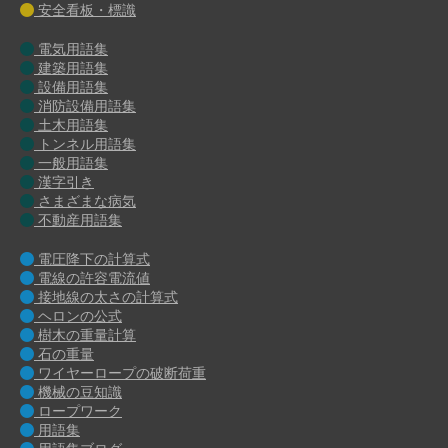
安全看板・標識
電気用語集
建築用語集
設備用語集
消防設備用語集
土木用語集
トンネル用語集
一般用語集
漢字引き
さまざまな病気
不動産用語集
電圧降下の計算式
電線の許容電流値
接地線の太さの計算式
ヘロンの公式
樹木の重量計算
石の重量
ワイヤーロープの破断荷重
機械の豆知識
ロープワーク
用語集