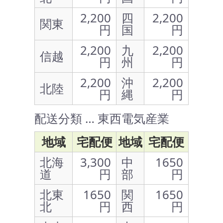
2,200
四
2,200
関東
円
国
円
2,200
九
2,200
信越
円
州
円
2,200
沖
2,200
北陸
円
縄
円
配送分類 … 東西電気産業
地域
宅配便
地域
宅配便
北海
3,300
中
1650
道
円
部
円
北東
1650
関
1650
北
円
西
円