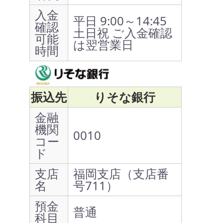
入金
平日 9:00～14:45
確認
土日祝 ご入金確認
可能
は翌営業日
時間
振込先
りそな銀行
金融
機関
0010
コー
ド
支店
福岡支店（支店番
名
号711）
預金
普通
科目