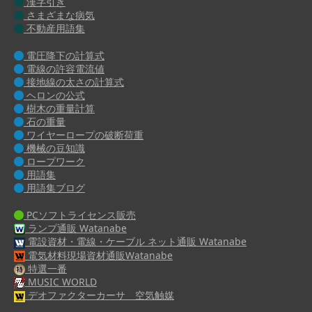
漢字引き
さまざまな病気
不動産用語集
電圧降下の計算式
電線の許容電流値
接地線の太さの計算式
ヘロンの公式
樹木の重量計算
石の重量
ワイヤーロープの破断荷重
機械の豆知識
ロープワーク
用語集
用語集ブログ
PCソフトライセンス販売
ランプ通販 Watanabe
電設資材・電線・ケーブル ネット通販 Watanabe
電気材料現場資材通販Watanabe
特選一番
MUSIC WORLD
デオファクターカーサ 空気触媒