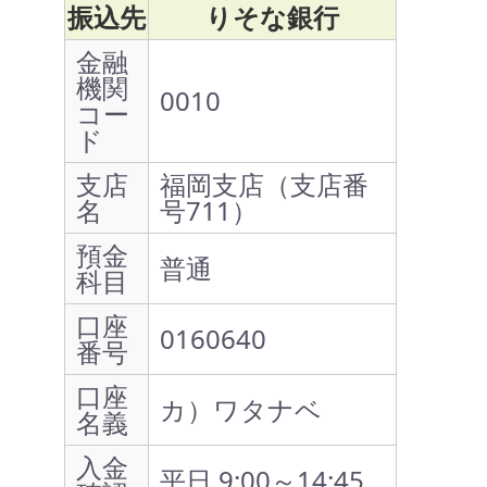
振込先
りそな銀行
金融
機関
0010
コー
ド
支店
福岡支店（支店番
名
号711）
預金
普通
科目
口座
0160640
番号
口座
カ）ワタナベ
名義
入金
平日 9:00～14:45