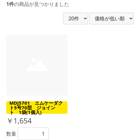
1件
の商品が見つかりました
MDJ5701 エムケーダク
ト5号70型 ジョイン
ト 1袋(1個入)
￥1,654
数量