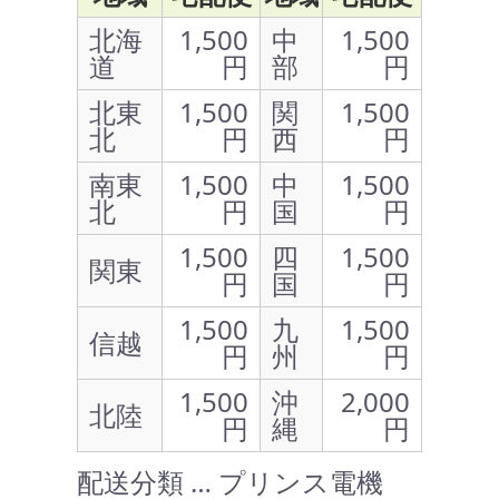
北海
1,500
中
1,500
道
円
部
円
北東
1,500
関
1,500
北
円
西
円
南東
1,500
中
1,500
北
円
国
円
1,500
四
1,500
関東
円
国
円
1,500
九
1,500
信越
円
州
円
1,500
沖
2,000
北陸
円
縄
円
配送分類 … プリンス電機