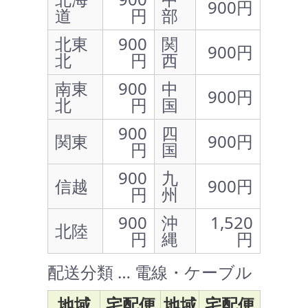
900円
道
円
部
北東
900
関
900円
北
円
西
南東
900
中
900円
北
円
国
900
四
関東
900円
円
国
900
九
信越
900円
円
州
900
沖
1,520
北陸
円
縄
円
配送分類 … 電線・ケーブル
地域
宅配便
地域
宅配便