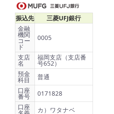
振込先
三菱UFJ銀行
金融
機関
0005
コー
ド
支店
福岡支店（支店番
名
号652）
預金
普通
科目
口座
0171828
番号
口座
カ）ワタナベ
名義