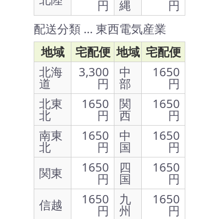
円
縄
円
配送分類 … 東西電気産業
地域
宅配便
地域
宅配便
北海
3,300
中
1650
道
円
部
円
北東
1650
関
1650
北
円
西
円
南東
1650
中
1650
北
円
国
円
1650
四
1650
関東
円
国
円
1650
九
1650
信越
円
州
円