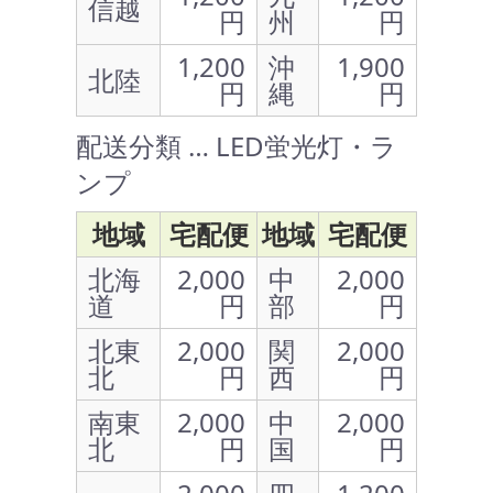
信越
円
州
円
1,200
沖
1,900
北陸
円
縄
円
配送分類 … LED蛍光灯・ラ
ンプ
地域
宅配便
地域
宅配便
北海
2,000
中
2,000
道
円
部
円
北東
2,000
関
2,000
北
円
西
円
南東
2,000
中
2,000
北
円
国
円