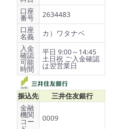
口座
2634483
番号
口座
カ）ワタナベ
名義
入金
平日 9:00～14:45
確認
土日祝 ご入金確認
可能
は翌営業日
時間
振込先
三井住友銀行
金融
機関
0009
コー
ド