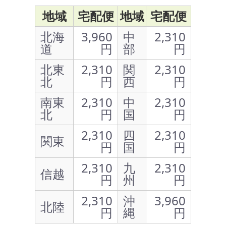
地域
宅配便
地域
宅配便
北海
3,960
中
2,310
道
円
部
円
北東
2,310
関
2,310
北
円
西
円
南東
2,310
中
2,310
北
円
国
円
2,310
四
2,310
関東
円
国
円
2,310
九
2,310
信越
円
州
円
2,310
沖
3,960
北陸
円
縄
円