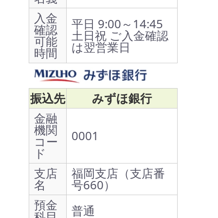
入金
平日 9:00～14:45
確認
土日祝 ご入金確認
可能
は翌営業日
時間
振込先
みずほ銀行
金融
機関
0001
コー
ド
支店
福岡支店（支店番
名
号660）
預金
普通
科目