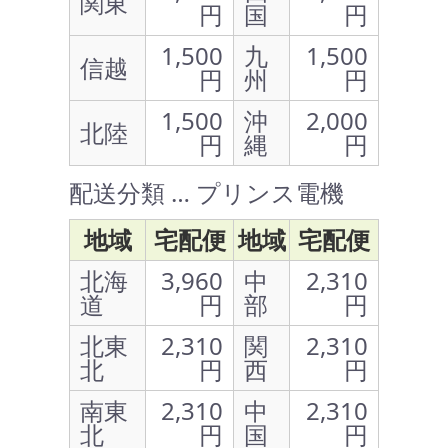
関東
円
国
円
1,500
九
1,500
信越
円
州
円
1,500
沖
2,000
北陸
円
縄
円
配送分類 … プリンス電機
地域
宅配便
地域
宅配便
北海
3,960
中
2,310
道
円
部
円
北東
2,310
関
2,310
北
円
西
円
南東
2,310
中
2,310
北
円
国
円