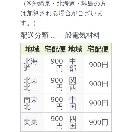
（※沖縄県・北海道・離島の方
は加算される場合がございま
す。）
配送分類 … 一般電気材料
地域
宅配便
地域
宅配便
北海
900
中
900円
道
円
部
北東
900
関
900円
北
円
西
南東
900
中
900円
北
円
国
900
四
関東
900円
円
国