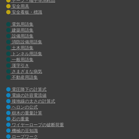
テープ・端子等消耗品
安全用具
安全看板・標識
電気用語集
建築用語集
設備用語集
消防設備用語集
土木用語集
トンネル用語集
一般用語集
漢字引き
さまざまな病気
不動産用語集
電圧降下の計算式
電線の許容電流値
接地線の太さの計算式
ヘロンの公式
樹木の重量計算
石の重量
ワイヤーロープの破断荷重
機械の豆知識
ロープワーク