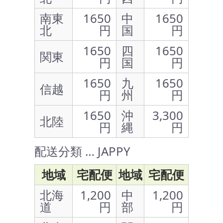
南東
1650
中
1650
北
円
国
円
1650
四
1650
関東
円
国
円
1650
九
1650
信越
円
州
円
1650
沖
3,300
北陸
円
縄
円
配送分類 … JAPPY
地域
宅配便
地域
宅配便
北海
1,200
中
1,200
道
円
部
円