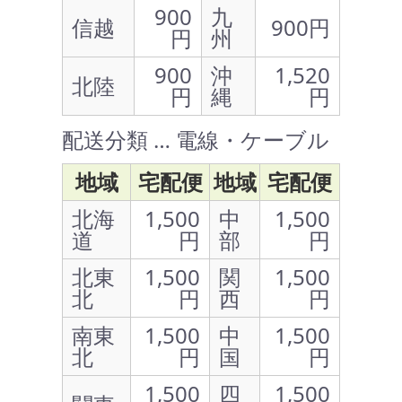
900
九
信越
900円
円
州
900
沖
1,520
北陸
円
縄
円
配送分類 … 電線・ケーブル
地域
宅配便
地域
宅配便
北海
1,500
中
1,500
道
円
部
円
北東
1,500
関
1,500
北
円
西
円
南東
1,500
中
1,500
北
円
国
円
1,500
四
1,500