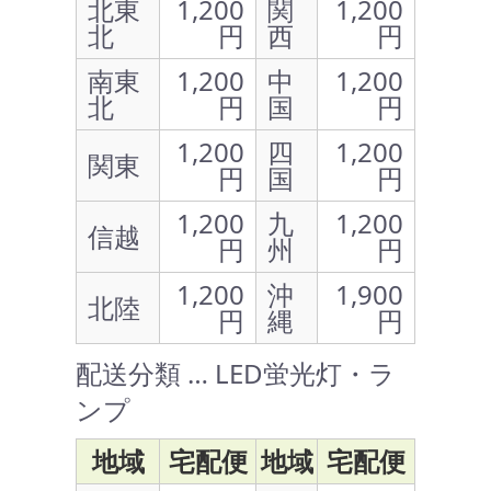
北東
1,200
関
1,200
北
円
西
円
南東
1,200
中
1,200
北
円
国
円
1,200
四
1,200
関東
円
国
円
1,200
九
1,200
信越
円
州
円
1,200
沖
1,900
北陸
円
縄
円
配送分類 … LED蛍光灯・ラ
ンプ
地域
宅配便
地域
宅配便