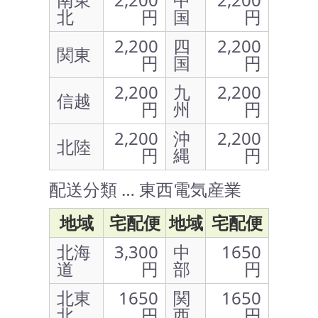
北
円
国
円
2,200
四
2,200
関東
円
国
円
2,200
九
2,200
信越
円
州
円
2,200
沖
2,200
北陸
円
縄
円
配送分類 … 東西電気産業
地域
宅配便
地域
宅配便
北海
3,300
中
1650
道
円
部
円
北東
1650
関
1650
北
円
西
円