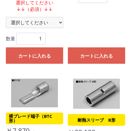
選択してください
↓↓（必須）↓↓
数量
カートに入れる
カートに入れる
裸ブレード端子（BTC
耐熱スリーブ B形
形）
￥7,870 ～