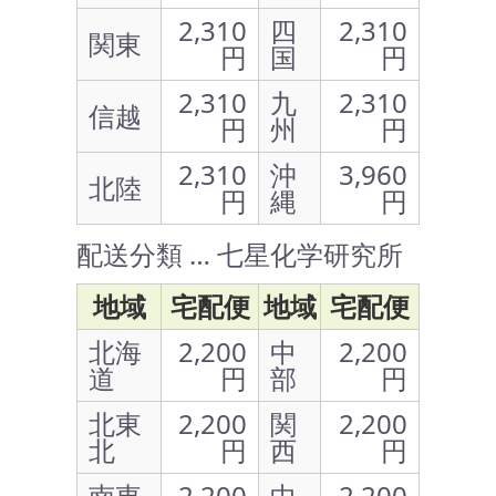
2,310
四
2,310
関東
円
国
円
2,310
九
2,310
信越
円
州
円
2,310
沖
3,960
北陸
円
縄
円
配送分類 … 七星化学研究所
地域
宅配便
地域
宅配便
北海
2,200
中
2,200
道
円
部
円
北東
2,200
関
2,200
北
円
西
円
南東
2,200
中
2,200