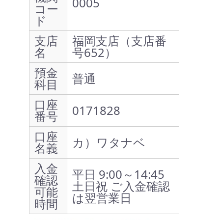
0005
コー
ド
支店
福岡支店（支店番
名
号652）
預金
普通
科目
口座
0171828
番号
口座
カ）ワタナベ
名義
入金
平日 9:00～14:45
確認
土日祝 ご入金確認
可能
は翌営業日
時間