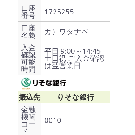
口座
1725255
番号
口座
カ）ワタナベ
名義
入金
平日 9:00～14:45
確認
土日祝 ご入金確認
可能
は翌営業日
時間
振込先
りそな銀行
金融
機関
0010
コー
ド