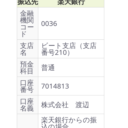
振込先
楽天銀行
金融
機関
0036
コー
ド
支店
ビート支店（支店
名
番号210）
預金
普通
科目
口座
7014813
番号
口座
株式会社 渡辺
名義
楽天銀行からの振
込の場合