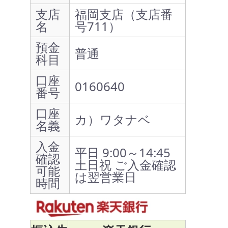
支店
福岡支店（支店番
名
号711）
預金
普通
科目
口座
0160640
番号
口座
カ）ワタナベ
名義
入金
平日 9:00～14:45
確認
土日祝 ご入金確認
可能
は翌営業日
時間