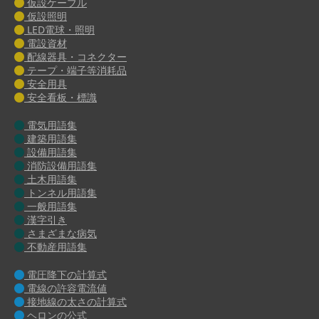
仮設ケーブル
仮設照明
LED電球・照明
電設資材
配線器具・コネクター
テープ・端子等消耗品
安全用具
安全看板・標識
電気用語集
建築用語集
設備用語集
消防設備用語集
土木用語集
トンネル用語集
一般用語集
漢字引き
さまざまな病気
不動産用語集
電圧降下の計算式
電線の許容電流値
接地線の太さの計算式
ヘロンの公式