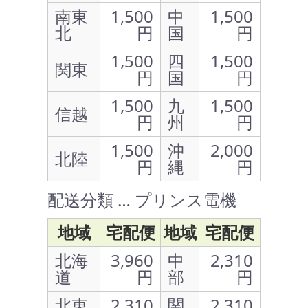
南東
1,500
中
1,500
北
円
国
円
1,500
四
1,500
関東
円
国
円
1,500
九
1,500
信越
円
州
円
1,500
沖
2,000
北陸
円
縄
円
配送分類 … プリンス電機
地域
宅配便
地域
宅配便
北海
3,960
中
2,310
道
円
部
円
北東
2,310
関
2,310