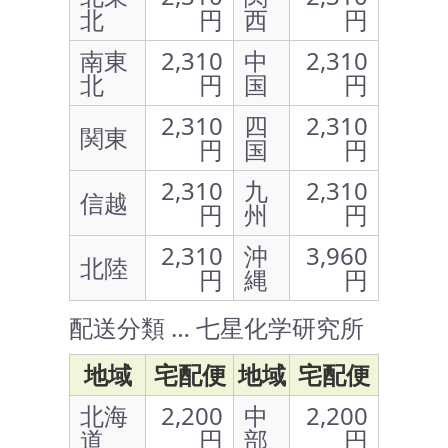
北
円
西
円
南東
2,310
中
2,310
北
円
国
円
2,310
四
2,310
関東
円
国
円
2,310
九
2,310
信越
円
州
円
2,310
沖
3,960
北陸
円
縄
円
配送分類 … 七星化学研究所
地域
宅配便
地域
宅配便
北海
2,200
中
2,200
道
円
部
円