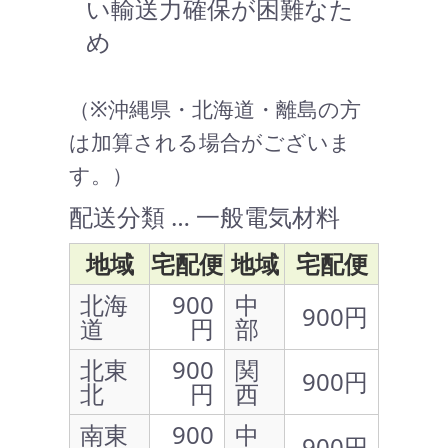
い輸送力確保が困難なた
め
（※沖縄県・北海道・離島の方
は加算される場合がございま
す。）
配送分類 … 一般電気材料
地域
宅配便
地域
宅配便
北海
900
中
900円
道
円
部
北東
900
関
900円
北
円
西
南東
900
中
900円