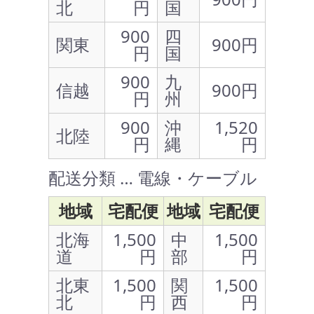
北
円
国
900
四
関東
900円
円
国
900
九
信越
900円
円
州
900
沖
1,520
北陸
円
縄
円
配送分類 … 電線・ケーブル
地域
宅配便
地域
宅配便
北海
1,500
中
1,500
道
円
部
円
北東
1,500
関
1,500
北
円
西
円