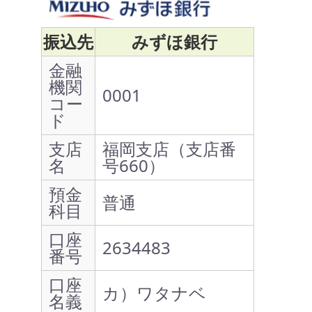
振込先
みずほ銀行
金融
機関
0001
コー
ド
支店
福岡支店（支店番
名
号660）
預金
普通
科目
口座
2634483
番号
口座
カ）ワタナベ
名義