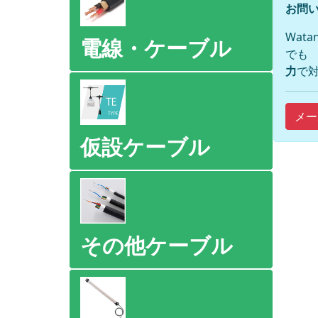
お問い
Wat
電線・ケーブル
でも
力
で対
メー
仮設ケーブル
その他ケーブル