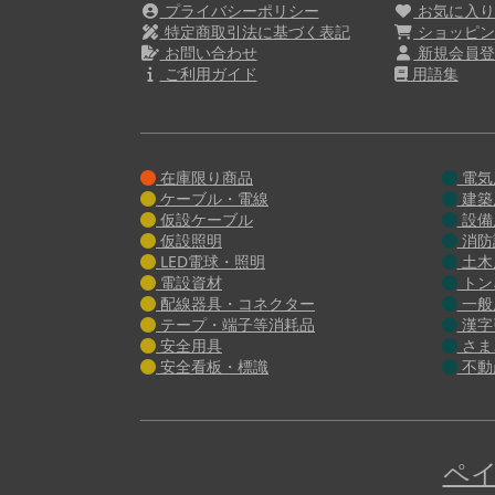
プライバシーポリシー
お気に入
特定商取引法に基づく表記
ショッピン
お問い合わせ
新規会員登
ご利用ガイド
用語集
在庫限り商品
電気
ケーブル・電線
建築
仮設ケーブル
設備
仮設照明
消防
LED電球・照明
土木
電設資材
トン
配線器具・コネクター
一般
テープ・端子等消耗品
漢字
安全用具
さま
安全看板・標識
不動
ペイ