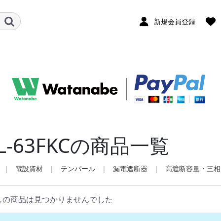
新規会員登録
L-63FKCの商品一覧
|
電設資材
|
テンパール
|
漏電遮断器
|
高遮断容量・三相
しの商品は見つかりませんでした