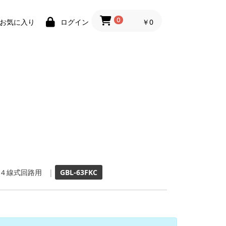
0
￥0
お気に入り
ログイン
４線式回路用
|
GBL-63FKC