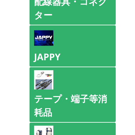
配線器具・コネク
ター
JAPPY
テープ・端子等消
耗品