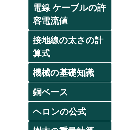
電線 ケーブルの許
容電流値
接地線の太さの計
算式
機械の基礎知識
銅ベース
ヘロンの公式