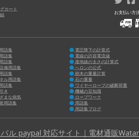
り
グカート
お支払い方法 M
録
用語集
電圧降下の計算式
用語集
電線の許容電流値
用語集
接地線の太さの計算式
設備用語集
ヘロンの公式
用語集
樹木の重量計算
ネル用語集
石の重量
用語集
ワイヤーロープの破断荷重
引き
機械の豆知識
ざまな病気
ロープワーク
産用語集
用語集
用語集ブログ
パル paypal 対応サイト｜電材通販Watan