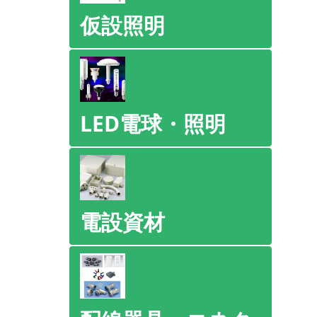
仮設照明
LED電球・照明
電設資材