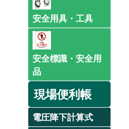
安全用具・工具
安全標識・安全用
品
現場便利帳
電圧降下計算式