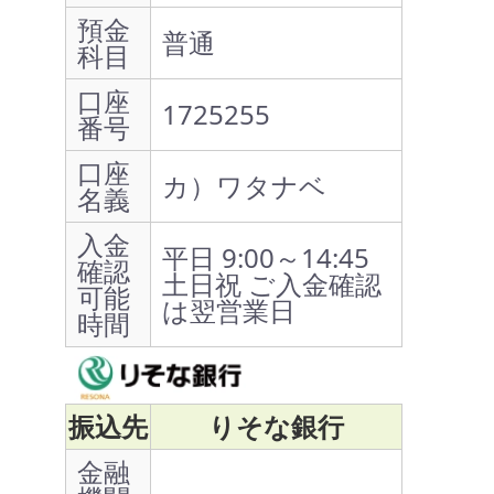
預金
普通
科目
口座
1725255
番号
口座
カ）ワタナベ
名義
入金
平日 9:00～14:45
確認
土日祝 ご入金確認
可能
は翌営業日
時間
振込先
りそな銀行
金融