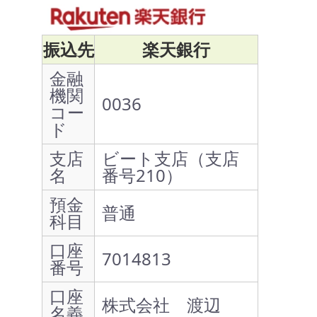
振込先
楽天銀行
金融
機関
0036
コー
ド
支店
ビート支店（支店
名
番号210）
預金
普通
科目
口座
7014813
番号
口座
株式会社 渡辺
名義