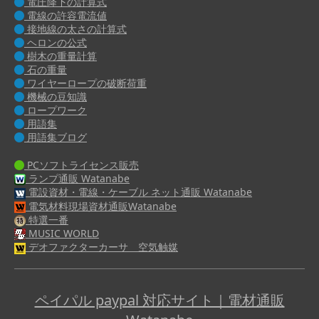
電圧降下の計算式
電線の許容電流値
接地線の太さの計算式
ヘロンの公式
樹木の重量計算
石の重量
ワイヤーロープの破断荷重
機械の豆知識
ロープワーク
用語集
用語集ブログ
PCソフトライセンス販売
ランプ通販 Watanabe
電設資材・電線・ケーブル ネット通販 Watanabe
電気材料現場資材通販Watanabe
特選一番
MUSIC WORLD
デオファクターカーサ 空気触媒
ペイパル paypal 対応サイト｜電材通販