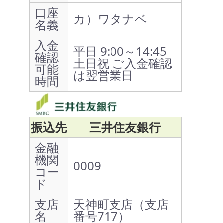
口座
カ）ワタナベ
名義
入金
平日 9:00～14:45
確認
土日祝 ご入金確認
可能
は翌営業日
時間
振込先
三井住友銀行
金融
機関
0009
コー
ド
支店
天神町支店（支店
名
番号717）