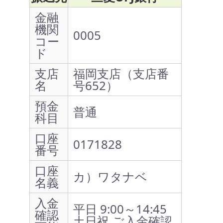
金融
機関
0005
コー
ド
支店
福岡支店（支店番
名
号652）
預金
普通
科目
口座
0171828
番号
口座
カ）ワタナベ
名義
入金
平日 9:00～14:45
確認
土日祝 ご入金確認