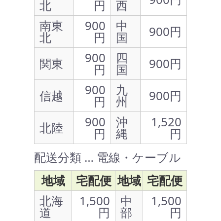
北
円
西
南東
900
中
900円
北
円
国
900
四
関東
900円
円
国
900
九
信越
900円
円
州
900
沖
1,520
北陸
円
縄
円
配送分類 … 電線・ケーブル
地域
宅配便
地域
宅配便
北海
1,500
中
1,500
道
円
部
円