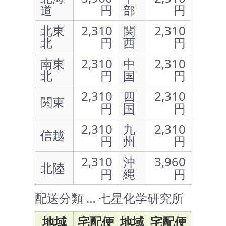
道
円
部
円
北東
2,310
関
2,310
北
円
西
円
南東
2,310
中
2,310
北
円
国
円
2,310
四
2,310
関東
円
国
円
2,310
九
2,310
信越
円
州
円
2,310
沖
3,960
北陸
円
縄
円
配送分類 … 七星化学研究所
地域
宅配便
地域
宅配便