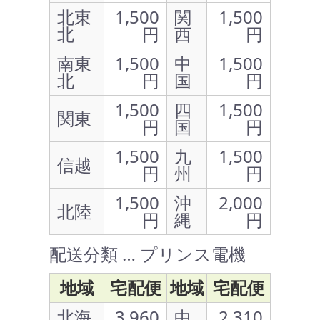
北東
1,500
関
1,500
北
円
西
円
南東
1,500
中
1,500
北
円
国
円
1,500
四
1,500
関東
円
国
円
1,500
九
1,500
信越
円
州
円
1,500
沖
2,000
北陸
円
縄
円
配送分類 … プリンス電機
地域
宅配便
地域
宅配便
北海
3,960
中
2,310