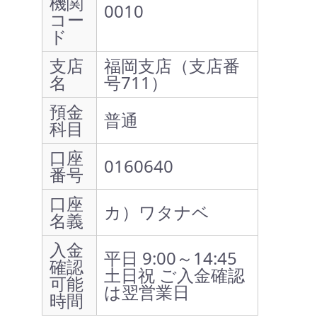
機関
0010
コー
ド
支店
福岡支店（支店番
名
号711）
預金
普通
科目
口座
0160640
番号
口座
カ）ワタナベ
名義
入金
平日 9:00～14:45
確認
土日祝 ご入金確認
可能
は翌営業日
時間