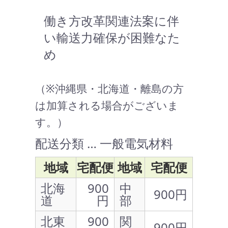
働き方改革関連法案に伴
い輸送力確保が困難なた
め
（※沖縄県・北海道・離島の方
は加算される場合がございま
す。）
配送分類 … 一般電気材料
地域
宅配便
地域
宅配便
北海
900
中
900円
道
円
部
北東
900
関
900円