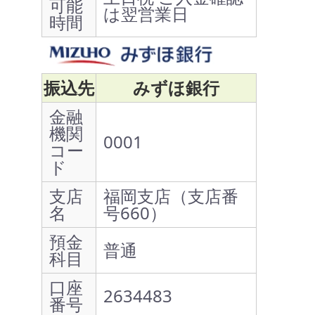
可能
は翌営業日
時間
振込先
みずほ銀行
金融
機関
0001
コー
ド
支店
福岡支店（支店番
名
号660）
預金
普通
科目
口座
2634483
番号