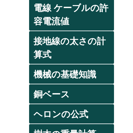
電線 ケーブルの許
容電流値
接地線の太さの計
算式
機械の基礎知識
銅ベース
ヘロンの公式