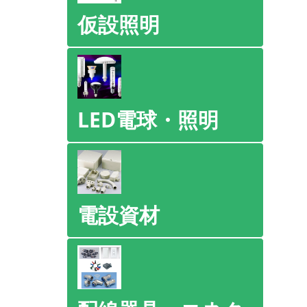
仮設照明
LED電球・照明
電設資材