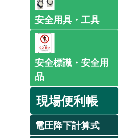
安全用具・工具
安全標識・安全用
品
現場便利帳
電圧降下計算式