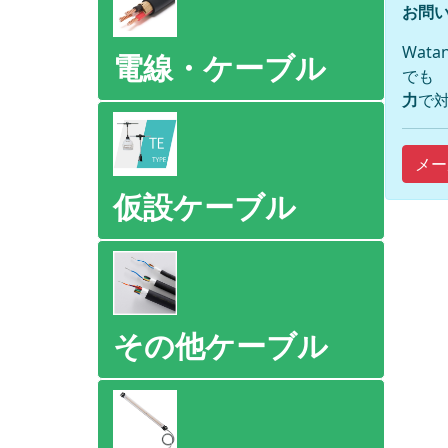
お問い
Wat
電線・ケーブル
でも
力
で対
メー
仮設ケーブル
その他ケーブル