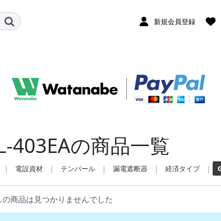
新規会員登録
L-403EAの商品一覧
|
電設資材
|
テンパール
|
漏電遮断器
|
経済タイプ
|
しの商品は見つかりませんでした