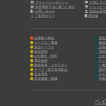
プライバシーポリシー
お気に入
特定商取引法に基づく表記
ショッピン
お問い合わせ
新規会員登
ご利用ガイド
用語集
在庫限り商品
電気
ケーブル・電線
建築
仮設ケーブル
設備
仮設照明
消防
LED電球・照明
土木
電設資材
トン
配線器具・コネクター
一般
テープ・端子等消耗品
漢字
安全用具
さま
安全看板・標識
不動
ペイ