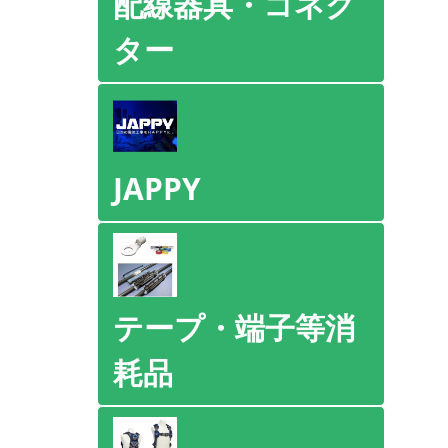
配線器具・コネク
ター
JAPPY
テープ・端子等消
耗品