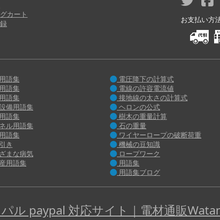
り
グカート
お支払い方法 M
録
用語集
電圧降下の計算式
用語集
電線の許容電流値
用語集
接地線の太さの計算式
設備用語集
ヘロンの公式
用語集
樹木の重量計算
ネル用語集
石の重量
用語集
ワイヤーロープの破断荷重
引き
機械の豆知識
ざまな病気
ロープワーク
産用語集
用語集
用語集ブログ
パル paypal 対応サイト｜電材通販Watan