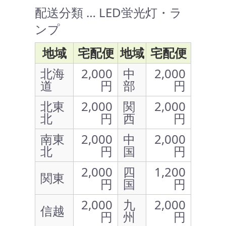
配送分類 … LED蛍光灯・ラ
ンプ
地域
宅配便
地域
宅配便
北海
2,000
中
2,000
道
円
部
円
北東
2,000
関
2,000
北
円
西
円
南東
2,000
中
2,000
北
円
国
円
2,000
四
1,200
関東
円
国
円
2,000
九
2,000
信越
円
州
円