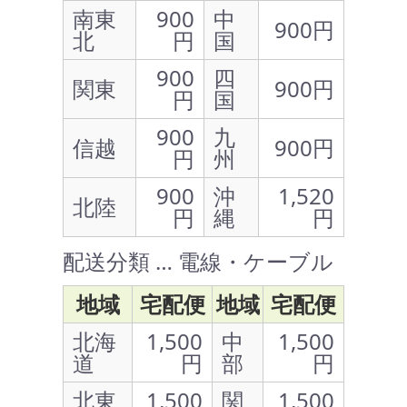
南東
900
中
900円
北
円
国
900
四
関東
900円
円
国
900
九
信越
900円
円
州
900
沖
1,520
北陸
円
縄
円
配送分類 … 電線・ケーブル
地域
宅配便
地域
宅配便
北海
1,500
中
1,500
道
円
部
円
北東
1,500
関
1,500