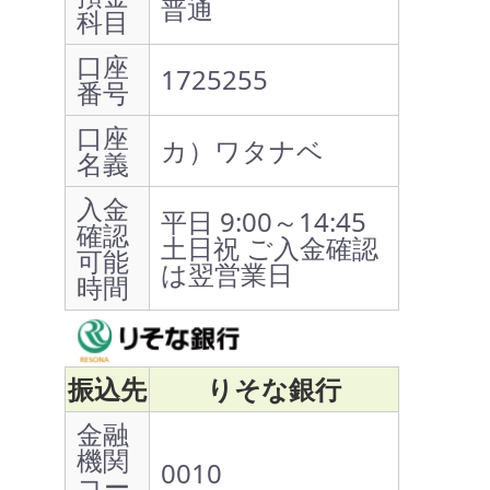
普通
科目
口座
1725255
番号
口座
カ）ワタナベ
名義
入金
平日 9:00～14:45
確認
土日祝 ご入金確認
可能
は翌営業日
時間
振込先
りそな銀行
金融
機関
0010
コー