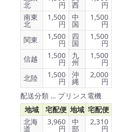
北
円
西
円
南東
1,500
中
1,500
北
円
国
円
1,500
四
1,500
関東
円
国
円
1,500
九
1,500
信越
円
州
円
1,500
沖
2,000
北陸
円
縄
円
配送分類 … プリンス電機
地域
宅配便
地域
宅配便
北海
3,960
中
2,310
道
円
部
円