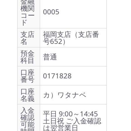
金融
機関
0005
コー
ド
支店
福岡支店（支店番
名
号652）
預金
普通
科目
口座
0171828
番号
口座
カ）ワタナベ
名義
入金
平日 9:00～14:45
確認
土日祝 ご入金確認
可能
は翌営業日