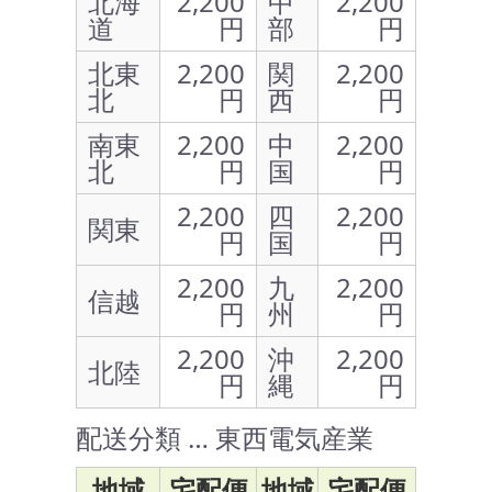
北海
2,200
中
2,200
道
円
部
円
北東
2,200
関
2,200
北
円
西
円
南東
2,200
中
2,200
北
円
国
円
2,200
四
2,200
関東
円
国
円
2,200
九
2,200
信越
円
州
円
2,200
沖
2,200
北陸
円
縄
円
配送分類 … 東西電気産業
地域
宅配便
地域
宅配便