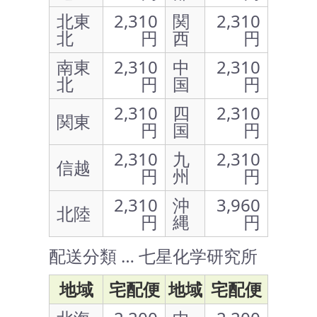
北東
2,310
関
2,310
北
円
西
円
南東
2,310
中
2,310
北
円
国
円
2,310
四
2,310
関東
円
国
円
2,310
九
2,310
信越
円
州
円
2,310
沖
3,960
北陸
円
縄
円
配送分類 … 七星化学研究所
地域
宅配便
地域
宅配便