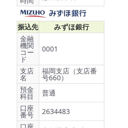
時間
振込先
みずほ銀行
金融
機関
0001
コー
ド
支店
福岡支店（支店番
名
号660）
預金
普通
科目
口座
2634483
番号
口座