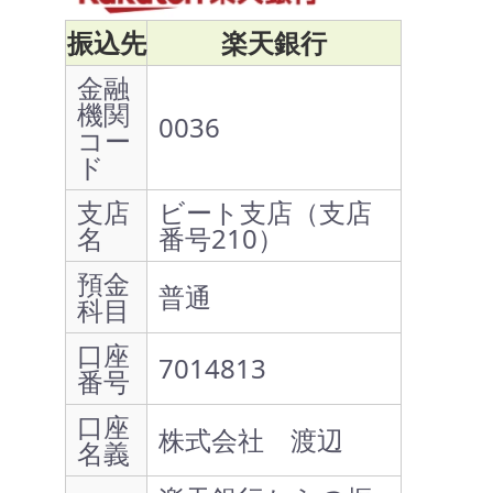
振込先
楽天銀行
金融
機関
0036
コー
ド
支店
ビート支店（支店
名
番号210）
預金
普通
科目
口座
7014813
番号
口座
株式会社 渡辺
名義