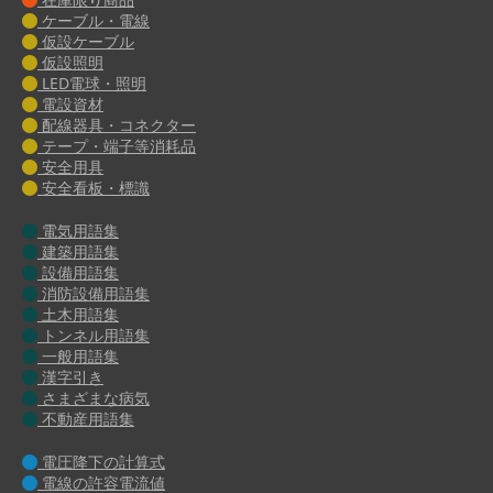
ケーブル・電線
仮設ケーブル
仮設照明
LED電球・照明
電設資材
配線器具・コネクター
テープ・端子等消耗品
安全用具
安全看板・標識
電気用語集
建築用語集
設備用語集
消防設備用語集
土木用語集
トンネル用語集
一般用語集
漢字引き
さまざまな病気
不動産用語集
電圧降下の計算式
電線の許容電流値