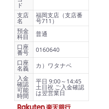
ド
支店
福岡支店（支店番
名
号711）
預金
普通
科目
口座
0160640
番号
口座
カ）ワタナベ
名義
入金
平日 9:00～14:45
確認
土日祝 ご入金確認
可能
は翌営業日
時間