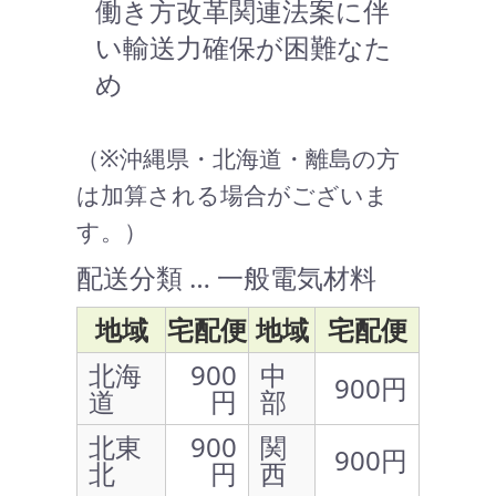
働き方改革関連法案に伴
い輸送力確保が困難なた
め
（※沖縄県・北海道・離島の方
は加算される場合がございま
す。）
配送分類 … 一般電気材料
地域
宅配便
地域
宅配便
北海
900
中
900円
道
円
部
北東
900
関
900円
北
円
西