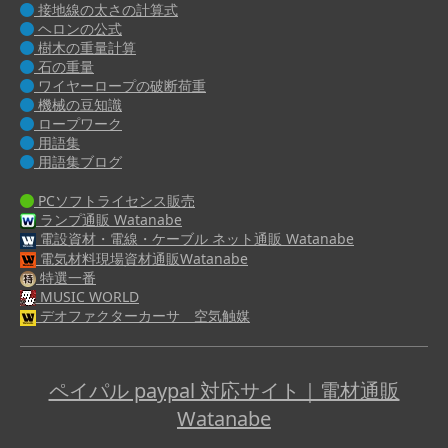
接地線の太さの計算式
ヘロンの公式
樹木の重量計算
石の重量
ワイヤーロープの破断荷重
機械の豆知識
ロープワーク
用語集
用語集ブログ
PCソフトライセンス販売
ランプ通販 Watanabe
電設資材・電線・ケーブル ネット通販 Watanabe
電気材料現場資材通販Watanabe
特選一番
MUSIC WORLD
デオファクターカーサ 空気触媒
ペイパル paypal 対応サイト｜電材通販
Watanabe