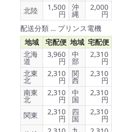
1,500
沖
2,000
北陸
円
縄
円
配送分類 … プリンス電機
地域
宅配便
地域
宅配便
北海
3,960
中
2,310
道
円
部
円
北東
2,310
関
2,310
北
円
西
円
南東
2,310
中
2,310
北
円
国
円
2,310
四
2,310
関東
円
国
円
2,310
九
2,310