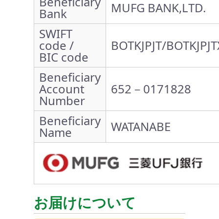
Beneficiary
MUFG BANK,LTD.
Bank
SWIFT
code /
BOTKJPJT/BOTKJPJT
BIC code
Beneficiary
Account
652－0171828
Number
Beneficiary
WATANABE
Name
お届けについて