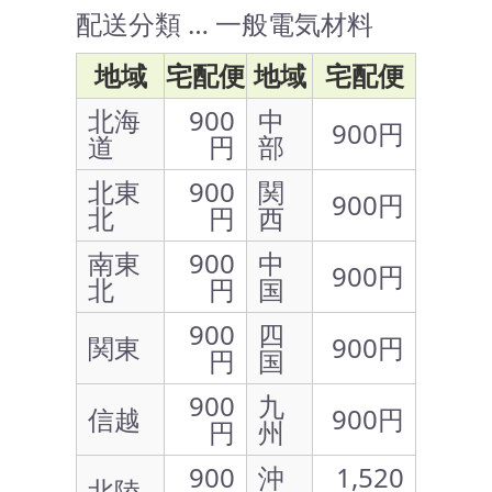
配送分類 … 一般電気材料
地域
宅配便
地域
宅配便
北海
900
中
900円
道
円
部
北東
900
関
900円
北
円
西
南東
900
中
900円
北
円
国
900
四
関東
900円
円
国
900
九
信越
900円
円
州
900
沖
1,520
北陸