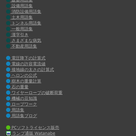
設備用語集
消防設備用語集
土木用語集
トンネル用語集
一般用語集
漢字引き
さまざまな病気
不動産用語集
電圧降下の計算式
電線の許容電流値
接地線の太さの計算式
ヘロンの公式
樹木の重量計算
石の重量
ワイヤーロープの破断荷重
機械の豆知識
ロープワーク
用語集
用語集ブログ
PCソフトライセンス販売
ランプ通販 Watanabe