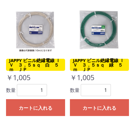
JAPPY ビニル絶縁電線 Ｉ
JAPPY ビニル絶縁電線 Ｉ
Ｖ ３．５ｓｑ 白 ５
Ｖ ３．５ｓｑ 緑 ５
ｍ ＪＰ
ｍ ＪＰ
￥1,005
￥1,005
数量
数量
カートに入れる
カートに入れる