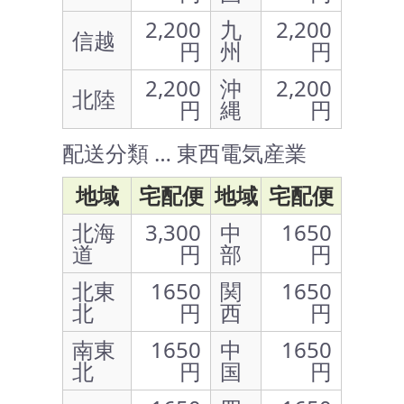
2,200
九
2,200
信越
円
州
円
2,200
沖
2,200
北陸
円
縄
円
配送分類 … 東西電気産業
地域
宅配便
地域
宅配便
北海
3,300
中
1650
道
円
部
円
北東
1650
関
1650
北
円
西
円
南東
1650
中
1650
北
円
国
円