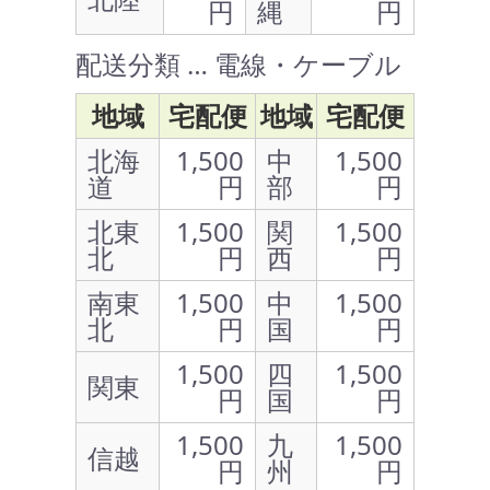
円
縄
円
配送分類 … 電線・ケーブル
地域
宅配便
地域
宅配便
北海
1,500
中
1,500
道
円
部
円
北東
1,500
関
1,500
北
円
西
円
南東
1,500
中
1,500
北
円
国
円
1,500
四
1,500
関東
円
国
円
1,500
九
1,500
信越
円
州
円