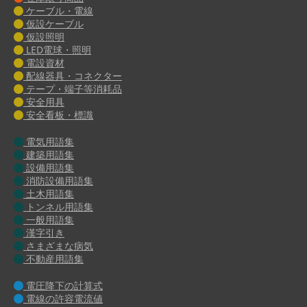
ケーブル・電線
仮設ケーブル
仮設照明
LED電球・照明
電設資材
配線器具・コネクター
テープ・端子等消耗品
安全用具
安全看板・標識
電気用語集
建築用語集
設備用語集
消防設備用語集
土木用語集
トンネル用語集
一般用語集
漢字引き
さまざまな病気
不動産用語集
電圧降下の計算式
電線の許容電流値