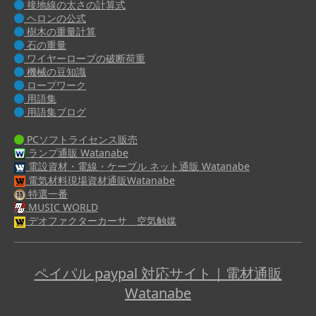
接地線の太さの計算式
ヘロンの公式
樹木の重量計算
石の重量
ワイヤーロープの破断荷重
機械の豆知識
ロープワーク
用語集
用語集ブログ
PCソフトライセンス販売
ランプ通販 Watanabe
電設資材・電線・ケーブル ネット通販 Watanabe
電気材料現場資材通販Watanabe
特選一番
MUSIC WORLD
デオファクターカーサ 空気触媒
ペイパル paypal 対応サイト｜電材通販
Watanabe