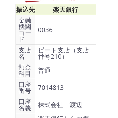
振込先
楽天銀行
金融
機関
0036
コー
ド
支店
ビート支店（支店
名
番号210）
預金
普通
科目
口座
7014813
番号
口座
株式会社 渡辺
名義