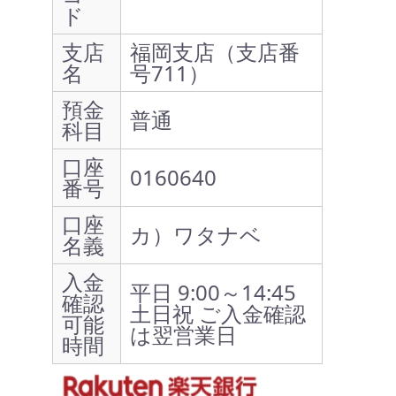
ド
支店
福岡支店（支店番
名
号711）
預金
普通
科目
口座
0160640
番号
口座
カ）ワタナベ
名義
入金
平日 9:00～14:45
確認
土日祝 ご入金確認
可能
は翌営業日
時間