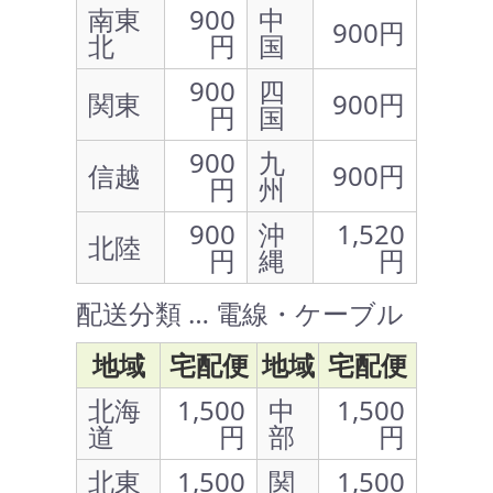
南東
900
中
900円
北
円
国
900
四
関東
900円
円
国
900
九
信越
900円
円
州
900
沖
1,520
北陸
円
縄
円
配送分類 … 電線・ケーブル
地域
宅配便
地域
宅配便
北海
1,500
中
1,500
道
円
部
円
北東
1,500
関
1,500