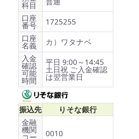
普通
科目
口座
1725255
番号
口座
カ）ワタナベ
名義
入金
平日 9:00～14:45
確認
土日祝 ご入金確認
可能
は翌営業日
時間
振込先
りそな銀行
金融
機関
0010
コー