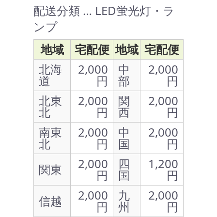
配送分類 … LED蛍光灯・ラ
ンプ
地域
宅配便
地域
宅配便
北海
2,000
中
2,000
道
円
部
円
北東
2,000
関
2,000
北
円
西
円
南東
2,000
中
2,000
北
円
国
円
2,000
四
1,200
関東
円
国
円
2,000
九
2,000
信越
円
州
円