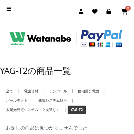
0
YAG-T2の商品一覧
全て
|
電設資材
|
テンパール
|
住宅用分電盤
|
パールテクト
|
発電システム対応
|
太陽光発電システム（２次送り）
|
YAG-T2
お探しの商品は見つかりませんでした