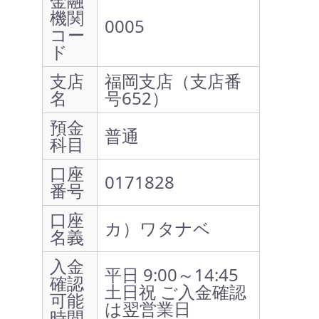
金融
機関
0005
コー
ド
支店
福岡支店（支店番
名
号652）
預金
普通
科目
口座
0171828
番号
口座
カ）ワタナベ
名義
入金
平日 9:00～14:45
確認
土日祝 ご入金確認
可能
は翌営業日
時間