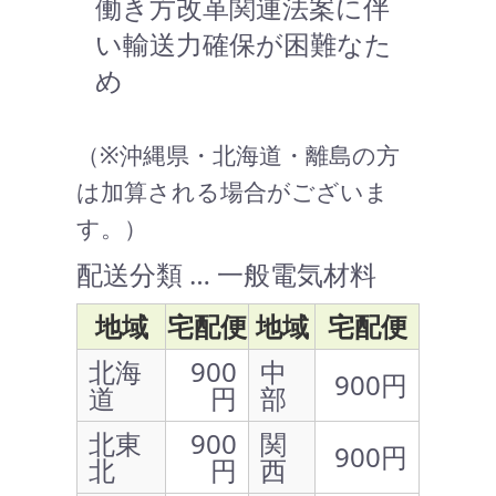
働き方改革関連法案に伴
い輸送力確保が困難なた
め
（※沖縄県・北海道・離島の方
は加算される場合がございま
す。）
配送分類 … 一般電気材料
地域
宅配便
地域
宅配便
北海
900
中
900円
道
円
部
北東
900
関
900円
北
円
西