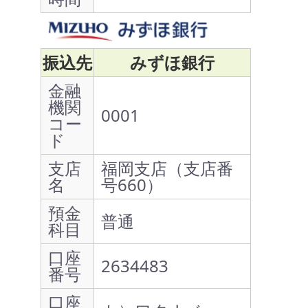
振込先
みずほ銀行
金融
機関
0001
コー
ド
支店
福岡支店（支店番
名
号660）
預金
普通
科目
口座
2634483
番号
口座