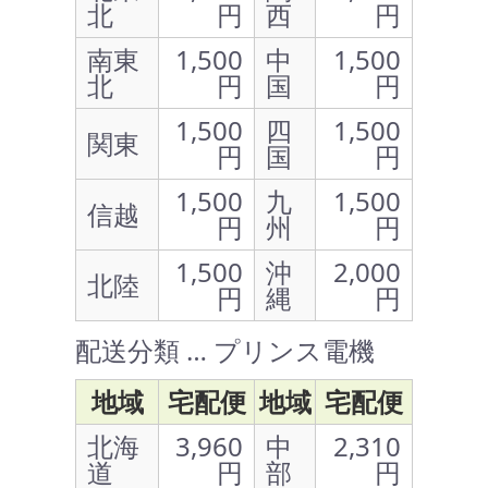
北
円
西
円
南東
1,500
中
1,500
北
円
国
円
1,500
四
1,500
関東
円
国
円
1,500
九
1,500
信越
円
州
円
1,500
沖
2,000
北陸
円
縄
円
配送分類 … プリンス電機
地域
宅配便
地域
宅配便
北海
3,960
中
2,310
道
円
部
円