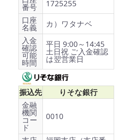
1725255
番号
口座
カ）ワタナベ
名義
入金
平日 9:00～14:45
確認
土日祝 ご入金確認
可能
は翌営業日
時間
振込先
りそな銀行
金融
機関
0010
コー
ド