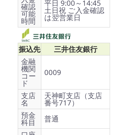
平日 9:00～14:45
確認
土日祝 ご入金確認
可能
は翌営業日
時間
振込先
三井住友銀行
金融
機関
0009
コー
ド
支店
天神町支店（支店
名
番号717）
預金
普通
科目
口座