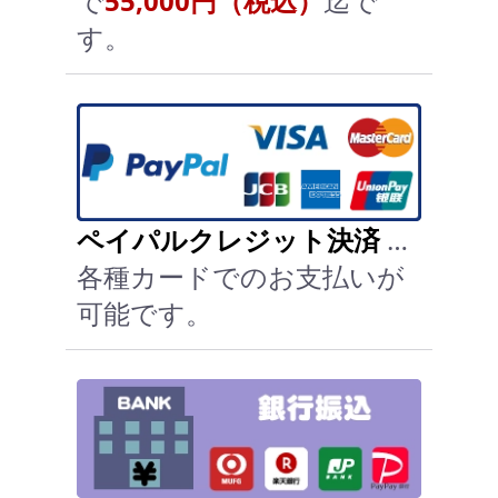
で
55,000円（税込）
迄で
す。
ペイパルクレジット決済
…
各種カードでのお支払いが
可能です。