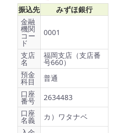
振込先
みずほ銀行
金融
機関
0001
コー
ド
支店
福岡支店（支店番
名
号660）
預金
普通
科目
口座
2634483
番号
口座
カ）ワタナベ
名義
入金