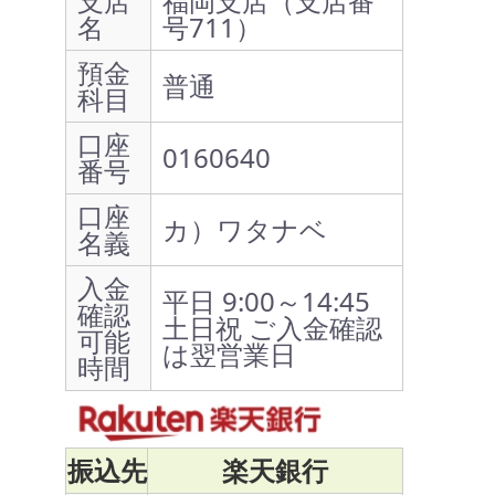
支店
福岡支店（支店番
名
号711）
預金
普通
科目
口座
0160640
番号
口座
カ）ワタナベ
名義
入金
平日 9:00～14:45
確認
土日祝 ご入金確認
可能
は翌営業日
時間
振込先
楽天銀行