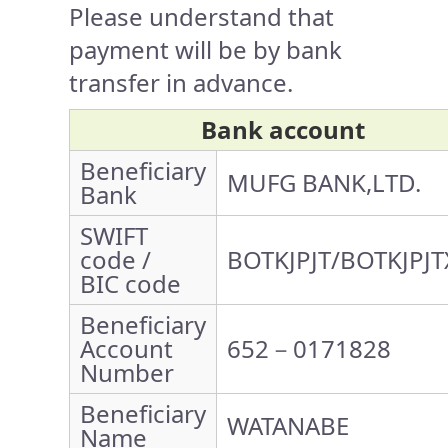
Please understand that
payment will be by bank
transfer in advance.
Bank account
Beneficiary
MUFG BANK,LTD.
Bank
SWIFT
code /
BOTKJPJT/BOTKJPJT
BIC code
Beneficiary
Account
652－0171828
Number
Beneficiary
WATANABE
Name