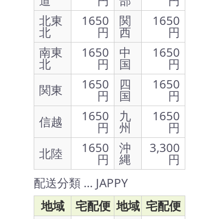
道
円
部
円
北東
1650
関
1650
北
円
西
円
南東
1650
中
1650
北
円
国
円
1650
四
1650
関東
円
国
円
1650
九
1650
信越
円
州
円
1650
沖
3,300
北陸
円
縄
円
配送分類 … JAPPY
地域
宅配便
地域
宅配便