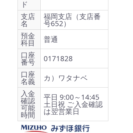
ド
支店
福岡支店（支店番
名
号652）
預金
普通
科目
口座
0171828
番号
口座
カ）ワタナベ
名義
入金
平日 9:00～14:45
確認
土日祝 ご入金確認
可能
は翌営業日
時間