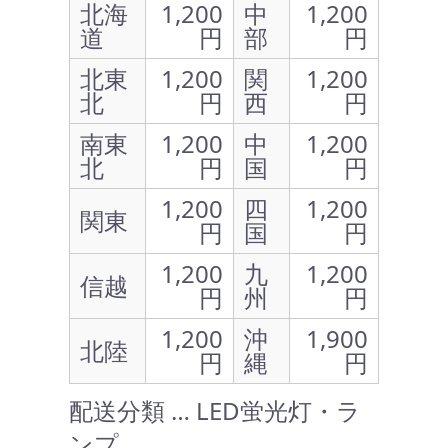
北海
1,200
中
1,200
道
円
部
円
北東
1,200
関
1,200
北
円
西
円
南東
1,200
中
1,200
北
円
国
円
1,200
四
1,200
関東
円
国
円
1,200
九
1,200
信越
円
州
円
1,200
沖
1,900
北陸
円
縄
円
配送分類 … LED蛍光灯・ラ
ンプ