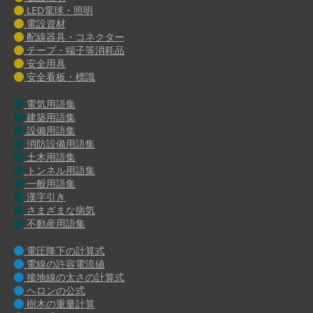
LED電球・照明
電設資材
配線器具・コネクター
テープ・端子等消耗品
安全用具
安全看板・標識
電気用語集
建築用語集
設備用語集
消防設備用語集
土木用語集
トンネル用語集
一般用語集
漢字引き
さまざまな病気
不動産用語集
電圧降下の計算式
電線の許容電流値
接地線の太さの計算式
ヘロンの公式
樹木の重量計算