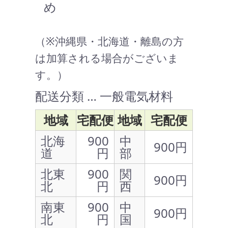
め
（※沖縄県・北海道・離島の方
は加算される場合がございま
す。）
配送分類 … 一般電気材料
地域
宅配便
地域
宅配便
北海
900
中
900円
道
円
部
北東
900
関
900円
北
円
西
南東
900
中
900円
北
円
国