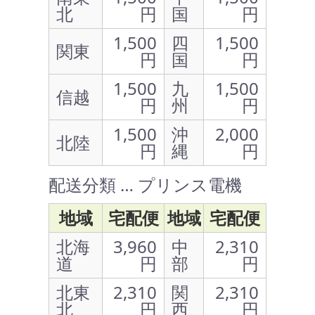
北
円
国
円
1,500
四
1,500
関東
円
国
円
1,500
九
1,500
信越
円
州
円
1,500
沖
2,000
北陸
円
縄
円
配送分類 … プリンス電機
地域
宅配便
地域
宅配便
北海
3,960
中
2,310
道
円
部
円
北東
2,310
関
2,310
北
円
西
円