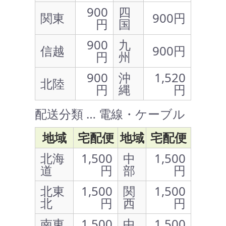
900
四
関東
900円
円
国
900
九
信越
900円
円
州
900
沖
1,520
北陸
円
縄
円
配送分類 … 電線・ケーブル
地域
宅配便
地域
宅配便
北海
1,500
中
1,500
道
円
部
円
北東
1,500
関
1,500
北
円
西
円
南東
1,500
中
1,500