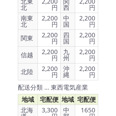
北東
2,200
関
2,200
北
円
西
円
南東
2,200
中
2,200
北
円
国
円
2,200
四
2,200
関東
円
国
円
2,200
九
2,200
信越
円
州
円
2,200
沖
2,200
北陸
円
縄
円
配送分類 … 東西電気産業
地域
宅配便
地域
宅配便
北海
3,300
中
1650