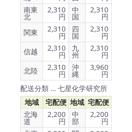
南東
2,310
中
2,310
北
円
国
円
2,310
四
2,310
関東
円
国
円
2,310
九
2,310
信越
円
州
円
2,310
沖
3,960
北陸
円
縄
円
配送分類 … 七星化学研究所
地域
宅配便
地域
宅配便
北海
2,200
中
2,200
道
円
部
円