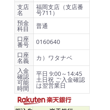
支店
福岡支店（支店番
名
号711）
預金
普通
科目
口座
0160640
番号
口座
カ）ワタナベ
名義
入金
平日 9:00～14:45
確認
土日祝 ご入金確認
可能
は翌営業日
時間