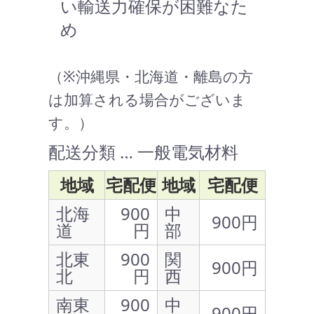
い輸送力確保が困難なた
め
（※沖縄県・北海道・離島の方
は加算される場合がございま
す。）
配送分類 … 一般電気材料
地域
宅配便
地域
宅配便
北海
900
中
900円
道
円
部
北東
900
関
900円
北
円
西
南東
900
中
900円