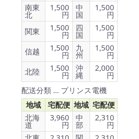
南東
1,500
中
1,500
北
円
国
円
1,500
四
1,500
関東
円
国
円
1,500
九
1,500
信越
円
州
円
1,500
沖
2,000
北陸
円
縄
円
配送分類 … プリンス電機
地域
宅配便
地域
宅配便
北海
3,960
中
2,310
道
円
部
円
北東
2,310
関
2,310