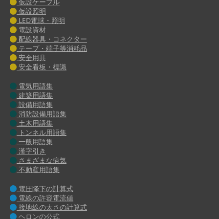
仮設ケーブル
仮設照明
LED電球・照明
電設資材
配線器具・コネクター
テープ・端子等消耗品
安全用具
安全看板・標識
電気用語集
建築用語集
設備用語集
消防設備用語集
土木用語集
トンネル用語集
一般用語集
漢字引き
さまざまな病気
不動産用語集
電圧降下の計算式
電線の許容電流値
接地線の太さの計算式
ヘロンの公式