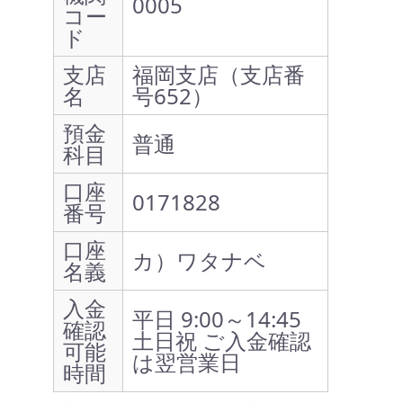
0005
コー
ド
支店
福岡支店（支店番
名
号652）
預金
普通
科目
口座
0171828
番号
口座
カ）ワタナベ
名義
入金
平日 9:00～14:45
確認
土日祝 ご入金確認
可能
は翌営業日
時間