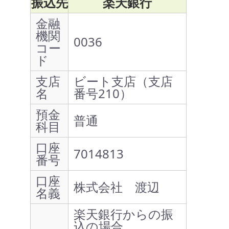
振込先
楽天銀行
金融
機関
0036
コー
ド
支店
ビート支店（支店
名
番号210）
預金
普通
科目
口座
7014813
番号
口座
株式会社 渡辺
名義
楽天銀行からの振
込の場合