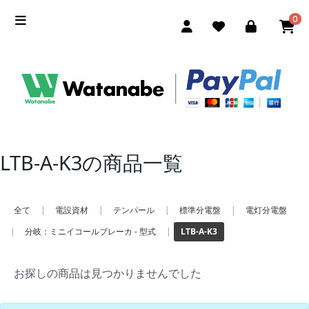
0
LTB-A-K3の商品一覧
全て
|
電設資材
|
テンパール
|
標準分電盤
|
電灯分電盤
|
分岐：ミニイコールブレーカ - 型式
|
LTB-A-K3
お探しの商品は見つかりませんでした