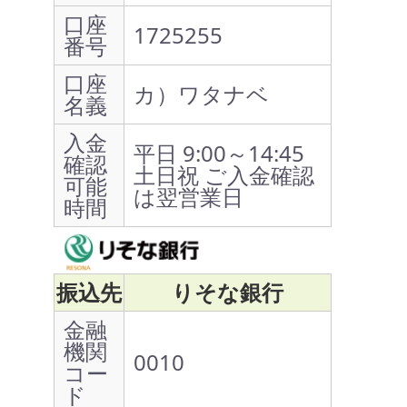
口座
1725255
番号
口座
カ）ワタナベ
名義
入金
平日 9:00～14:45
確認
土日祝 ご入金確認
可能
は翌営業日
時間
振込先
りそな銀行
金融
機関
0010
コー
ド