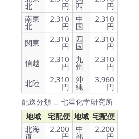
北
円
西
円
南東
2,310
中
2,310
北
円
国
円
2,310
四
2,310
関東
円
国
円
2,310
九
2,310
信越
円
州
円
2,310
沖
3,960
北陸
円
縄
円
配送分類 … 七星化学研究所
地域
宅配便
地域
宅配便
北海
2,200
中
2,200
道
円
部
円