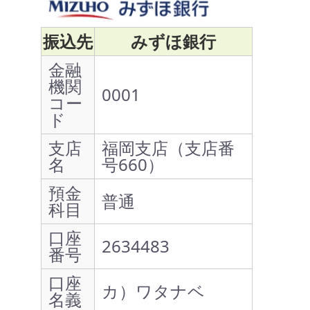
振込先
みずほ銀行
金融
機関
0001
コー
ド
支店
福岡支店（支店番
名
号660）
預金
普通
科目
口座
2634483
番号
口座
カ）ワタナベ
名義