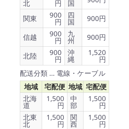
北
円
国
900
四
関東
900円
円
国
900
九
信越
900円
円
州
900
沖
1,520
北陸
円
縄
円
配送分類 … 電線・ケーブル
地域
宅配便
地域
宅配便
北海
1,500
中
1,500
道
円
部
円
北東
1,500
関
1,500
北
円
西
円