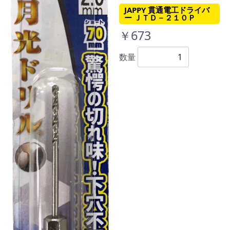
JAPPY 貫通電工ドライバ
ー ＪＴＤ－２１０Ｐ
￥673
数量