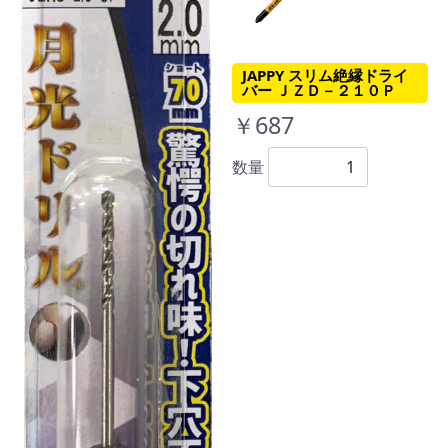
JAPPY スリム絶縁ドライ
バー ＪＺＤ－２１０Ｐ
￥687
数量