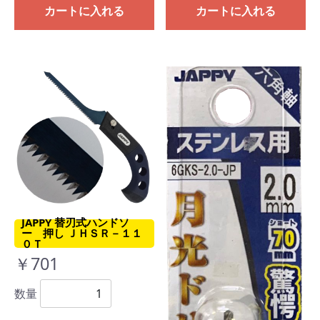
カートに入れる
カートに入れる
JAPPY 替刃式ハンドソ
ー 押し ＪＨＳＲ－１１
０Ｔ
￥701
数量