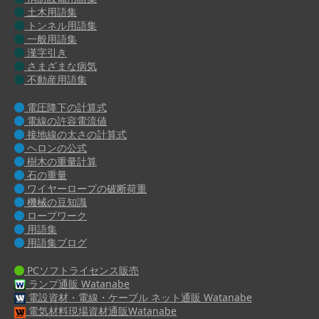
土木用語集
トンネル用語集
一般用語集
漢字引き
さまざまな病気
不動産用語集
電圧降下の計算式
電線の許容電流値
接地線の太さの計算式
ヘロンの公式
樹木の重量計算
石の重量
ワイヤーロープの破断荷重
機械の豆知識
ロープワーク
用語集
用語集ブログ
PCソフトライセンス販売
ランプ通販 Watanabe
電設資材・電線・ケーブル ネット通販 Watanabe
電気材料現場資材通販Watanabe