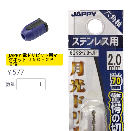
JAPPY 電ドリビット用マ
グネット ＪＮＣ－２Ｐ
２個
￥577
数量