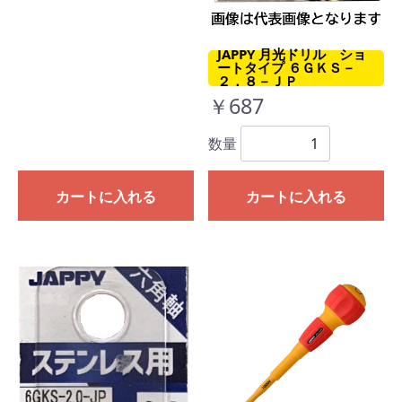
JAPPY 月光ドリル ショ
ートタイプ ６ＧＫＳ－
２．８－ＪＰ
￥687
数量
カートに入れる
カートに入れる