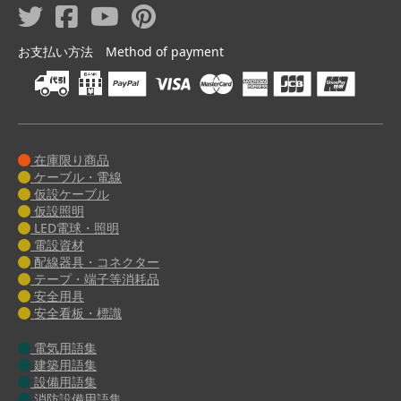
お支払い方法 Method of payment
在庫限り商品
ケーブル・電線
仮設ケーブル
仮設照明
LED電球・照明
電設資材
配線器具・コネクター
テープ・端子等消耗品
安全用具
安全看板・標識
電気用語集
建築用語集
設備用語集
消防設備用語集