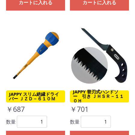
カートに入れる
カートに入れる
JAPPY 替刃式ハンドソ
JAPPY スリム絶縁ドライ
ー 引き ＪＨＳＲ－１１
バー ＪＺＤ－６１０Ｍ
０Ｈ
￥687
￥701
数量
数量