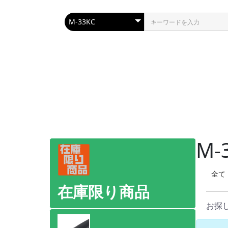
M-
全て
在庫限り商品
お探