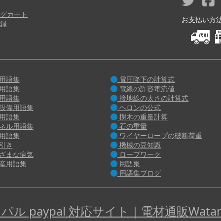
り
グカート
お支払い方法 M
録
用語集
電圧降下の計算式
用語集
電線の許容電流値
用語集
接地線の太さの計算式
設備用語集
ヘロンの公式
用語集
樹木の重量計算
ネル用語集
石の重量
用語集
ワイヤーロープの破断荷重
引き
機械の豆知識
ざまな病気
ロープワーク
産用語集
用語集
用語集ブログ
パル paypal 対応サイト｜電材通販Watan