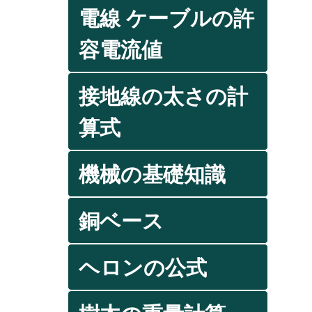
電線 ケーブルの許
容電流値
接地線の太さの計
算式
機械の基礎知識
銅ベース
ヘロンの公式