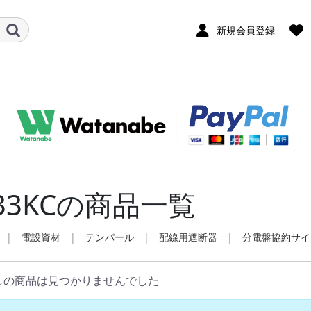
新規会員登録
33KCの商品一覧
|
電設資材
|
テンパール
|
配線用遮断器
|
分電盤協約サイ
しの商品は見つかりませんでした