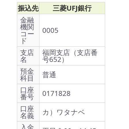
振込先
三菱UFJ銀行
金融
機関
0005
コー
ド
支店
福岡支店（支店番
名
号652）
預金
普通
科目
口座
0171828
番号
口座
カ）ワタナベ
名義
入金