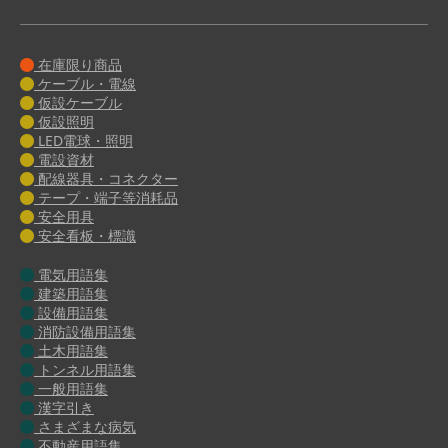
在庫限り商品
ケーブル・電線
仮設ケーブル
仮設照明
LED電球・照明
電設資材
配線器具・コネクター
テープ・端子等消耗品
安全用具
安全看板・標識
電気用語集
建築用語集
設備用語集
消防設備用語集
土木用語集
トンネル用語集
一般用語集
漢字引き
さまざまな病気
不動産用語集