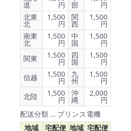
道
円
部
円
北東
1,500
関
1,500
北
円
西
円
南東
1,500
中
1,500
北
円
国
円
1,500
四
1,500
関東
円
国
円
1,500
九
1,500
信越
円
州
円
1,500
沖
2,000
北陸
円
縄
円
配送分類 … プリンス電機
地域
宅配便
地域
宅配便