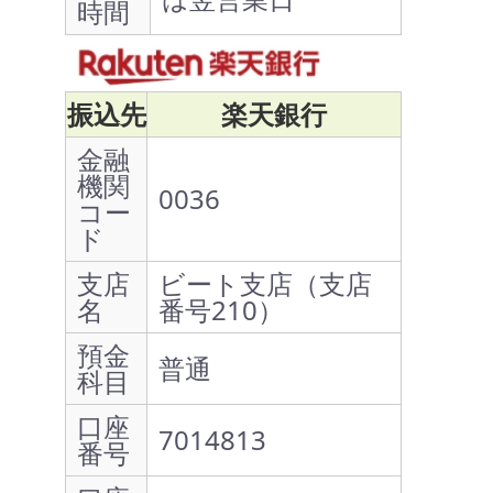
時間
振込先
楽天銀行
金融
機関
0036
コー
ド
支店
ビート支店（支店
名
番号210）
預金
普通
科目
口座
7014813
番号