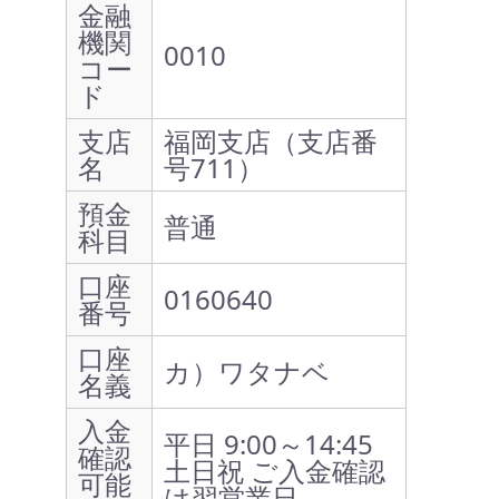
金融
機関
0010
コー
ド
支店
福岡支店（支店番
名
号711）
預金
普通
科目
口座
0160640
番号
口座
カ）ワタナベ
名義
入金
平日 9:00～14:45
確認
土日祝 ご入金確認
可能
は翌営業日