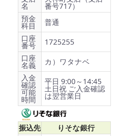
名
番号717）
預金
普通
科目
口座
1725255
番号
口座
カ）ワタナベ
名義
入金
平日 9:00～14:45
確認
土日祝 ご入金確認
可能
は翌営業日
時間
振込先
りそな銀行