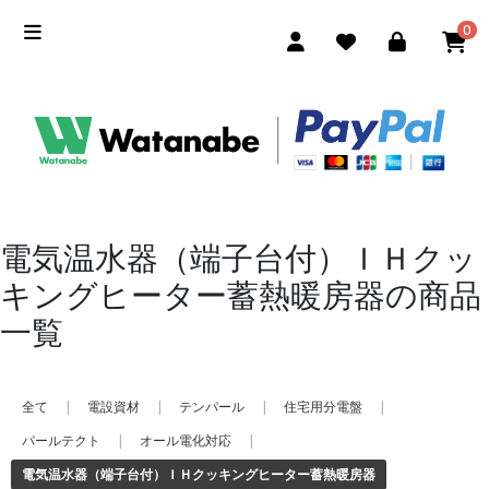
0
電気温水器（端子台付）ＩＨクッ
キングヒーター蓄熱暖房器の商品
一覧
全て
|
電設資材
|
テンパール
|
住宅用分電盤
|
パールテクト
|
オール電化対応
|
電気温水器（端子台付）ＩＨクッキングヒーター蓄熱暖房器