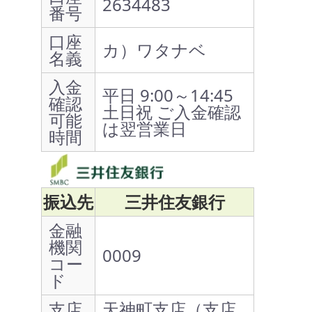
2634483
番号
口座
カ）ワタナベ
名義
入金
平日 9:00～14:45
確認
土日祝 ご入金確認
可能
は翌営業日
時間
振込先
三井住友銀行
金融
機関
0009
コー
ド
支店
天神町支店（支店