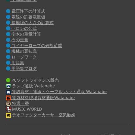
電圧降下の計算式
電線の許容電流値
接地線の太さの計算式
ヘロンの公式
樹木の重量計算
石の重量
ワイヤーロープの破断荷重
機械の豆知識
ロープワーク
用語集
用語集ブログ
PCソフトライセンス販売
ランプ通販 Watanabe
電設資材・電線・ケーブル ネット通販 Watanabe
電気材料現場資材通販Watanabe
特選一番
MUSIC WORLD
デオファクターカーサ 空気触媒