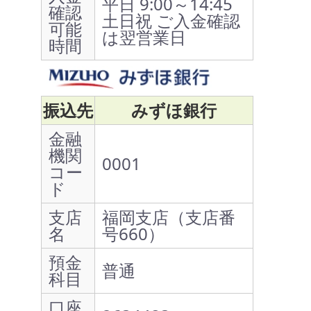
平日 9:00～14:45
確認
土日祝 ご入金確認
可能
は翌営業日
時間
振込先
みずほ銀行
金融
機関
0001
コー
ド
支店
福岡支店（支店番
名
号660）
預金
普通
科目
口座