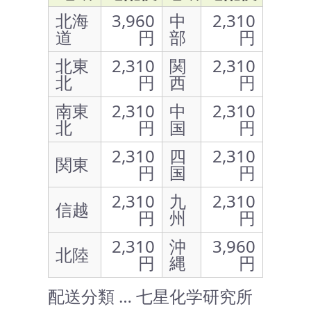
北海
3,960
中
2,310
道
円
部
円
北東
2,310
関
2,310
北
円
西
円
南東
2,310
中
2,310
北
円
国
円
2,310
四
2,310
関東
円
国
円
2,310
九
2,310
信越
円
州
円
2,310
沖
3,960
北陸
円
縄
円
配送分類 … 七星化学研究所