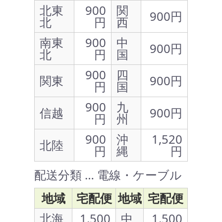
北東
900
関
900円
北
円
西
南東
900
中
900円
北
円
国
900
四
関東
900円
円
国
900
九
信越
900円
円
州
900
沖
1,520
北陸
円
縄
円
配送分類 … 電線・ケーブル
地域
宅配便
地域
宅配便
北海
1,500
中
1,500