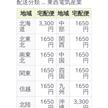
配送分類 … 東西電気産業
地域
宅配便
地域
宅配便
北海
3,300
中
1650
道
円
部
円
北東
1650
関
1650
北
円
西
円
南東
1650
中
1650
北
円
国
円
1650
四
1650
関東
円
国
円
1650
九
1650
信越
円
州
円
1650
沖
3,300
北陸
円
縄
円