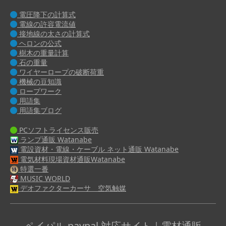
電圧降下の計算式
電線の許容電流値
接地線の太さの計算式
ヘロンの公式
樹木の重量計算
石の重量
ワイヤーロープの破断荷重
機械の豆知識
ロープワーク
用語集
用語集ブログ
PCソフトライセンス販売
ランプ通販 Watanabe
電設資材・電線・ケーブル ネット通販 Watanabe
電気材料現場資材通販Watanabe
特選一番
MUSIC WORLD
デオファクターカーサ 空気触媒
ペイパル paypal 対応サイト｜電材通販