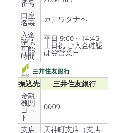
番号
口座
カ）ワタナベ
名義
入金
平日 9:00～14:45
確認
土日祝 ご入金確認
可能
は翌営業日
時間
振込先
三井住友銀行
金融
機関
0009
コー
ド
支店
天神町支店（支店