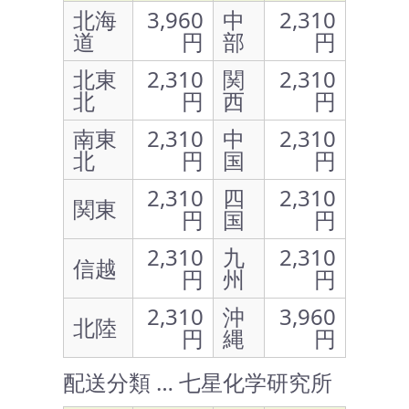
北海
3,960
中
2,310
道
円
部
円
北東
2,310
関
2,310
北
円
西
円
南東
2,310
中
2,310
北
円
国
円
2,310
四
2,310
関東
円
国
円
2,310
九
2,310
信越
円
州
円
2,310
沖
3,960
北陸
円
縄
円
配送分類 … 七星化学研究所