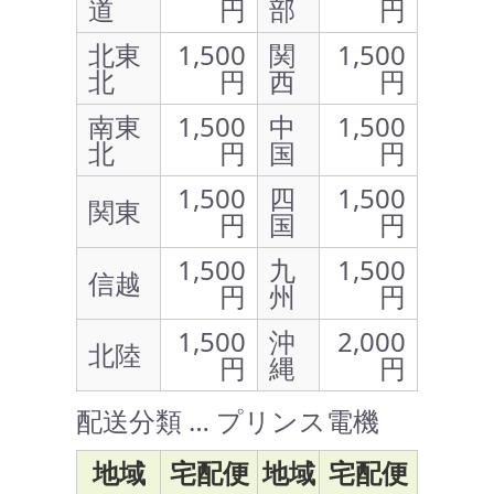
道
円
部
円
北東
1,500
関
1,500
北
円
西
円
南東
1,500
中
1,500
北
円
国
円
1,500
四
1,500
関東
円
国
円
1,500
九
1,500
信越
円
州
円
1,500
沖
2,000
北陸
円
縄
円
配送分類 … プリンス電機
地域
宅配便
地域
宅配便