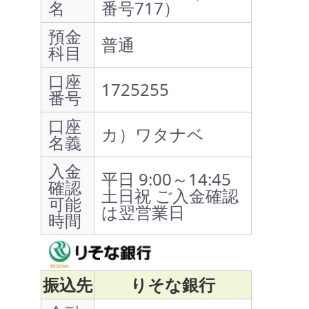
名
番号717）
預金
普通
科目
口座
1725255
番号
口座
カ）ワタナベ
名義
入金
平日 9:00～14:45
確認
土日祝 ご入金確認
可能
は翌営業日
時間
振込先
りそな銀行