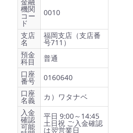
金融
機関
0010
コー
ド
支店
福岡支店（支店番
名
号711）
預金
普通
科目
口座
0160640
番号
口座
カ）ワタナベ
名義
入金
平日 9:00～14:45
確認
土日祝 ご入金確認
可能
は翌営業日