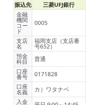
振込先
三菱UFJ銀行
金融
機関
0005
コー
ド
支店
福岡支店（支店番
名
号652）
預金
普通
科目
口座
0171828
番号
口座
カ）ワタナベ
名義
入金
平日 9:00～14:45