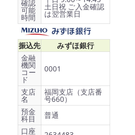
確認
土日祝 ご入金確認
可能
は翌営業日
時間
振込先
みずほ銀行
金融
機関
0001
コー
ド
支店
福岡支店（支店番
名
号660）
預金
普通
科目
口座
2634483