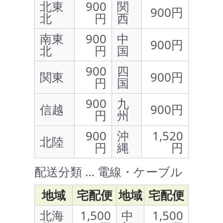
北東
900
関
900円
北
円
西
南東
900
中
900円
北
円
国
900
四
関東
900円
円
国
900
九
信越
900円
円
州
900
沖
1,520
北陸
円
縄
円
配送分類 … 電線・ケーブル
地域
宅配便
地域
宅配便
北海
1,500
中
1,500