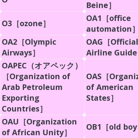
Beine］
OA1［office
O3［ozone］
automation
OA2［Olympic
OAG［Officia
Airways］
Airline Guid
OAPEC（オアペック）
［Organization of
OAS［Organiz
Arab Petroleum
of American
Exporting
States］
Countries］
OAU［Organization
OB1［old bo
of African Unity］