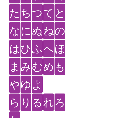
た
ち
つ
て
と
な
に
ぬ
ね
の
は
ひ
ふ
へ
ほ
ま
み
む
め
も
や
ゆ
よ
ら
り
る
れ
ろ