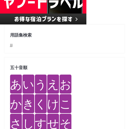
用語集検索
jjj
五十音順
あ
い
う
え
お
か
き
く
け
こ
さ
し
す
せ
そ