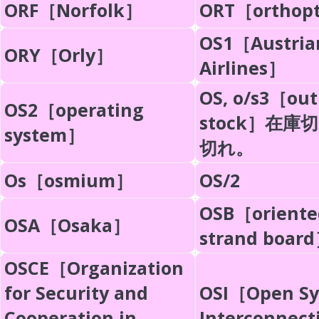
ORF［Norfolk］
ORT［orthopt
OS1［Austria
ORY［Orly］
Airlines］
OS, o/s3［out
OS2［operating
stock］在庫
system］
切れ。
Os［osmium］
OS/2
OSB［oriente
OSA［Osaka］
strand boar
OSCE［Organization
for Security and
OSI［Open Sy
Cooperation in
Interconnec