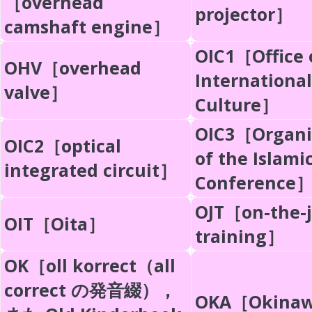
［overhead
projector］
camshaft engine］
OIC1［Office 
OHV［overhead
International
valve］
Culture］
OIC3［Organi
OIC2［optical
of the Islami
integrated circuit］
Conference
OJT［on-the-
OIT［Oita］
training］
OK［oll korrect（all
correct の発音綴），
OKA［Okina