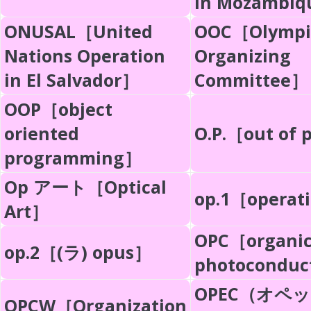
in Mozambi
ONUSAL［United
OOC［Olympi
Nations Operation
Organizing
in El Salvador］
Committee］
OOP［object
oriented
O.P.［out of 
programming］
Op アート［Optical
op.1［operat
Art］
OPC［organi
op.2［(ラ) opus］
photoconduc
OPEC（オペ
OPCW［Organization