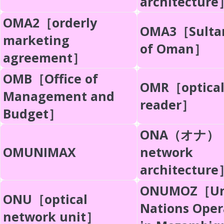
architecture
OMA2［orderly
OMA3［Sulta
marketing
of Oman］
agreement］
OMB［Office of
OMR［optical
Management and
reader］
Budget］
ONA（オナ）［
OMUNIMAX
network
architecture
ONUMOZ［Un
ONU［optical
Nations Oper
network unit］