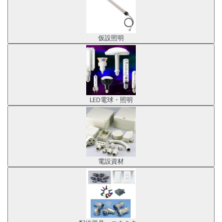
仮設照明
LED電球・照明
電設資材