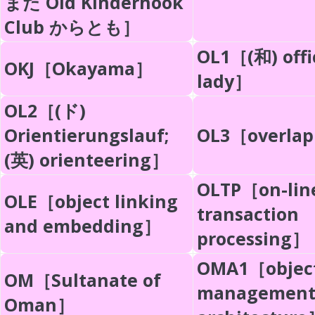
また Old Kinderhook
Club からとも］
OL1［(和) off
OKJ［Okayama］
lady］
OL2［(ド)
Orientierungslauf;
OL3［overla
(英) orienteering］
OLTP［on-lin
OLE［object linking
transaction
and embedding］
processing］
OMA1［objec
OM［Sultanate of
managemen
Oman］