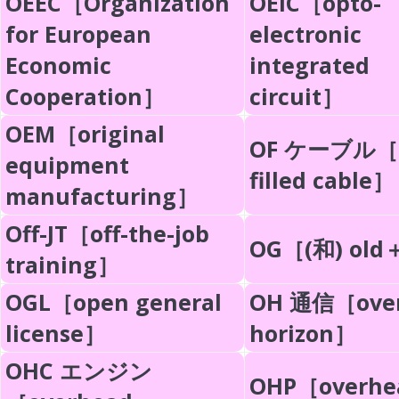
OEEC［Organization
OEIC［opto-
for European
electronic
Economic
integrated
Cooperation］
circuit］
OEM［original
OF ケーブル［o
equipment
filled cable］
manufacturing］
Off-JT［off-the-job
OG［(和) old＋
training］
OGL［open general
OH 通信［over
license］
horizon］
OHC エンジン
OHP［overhe