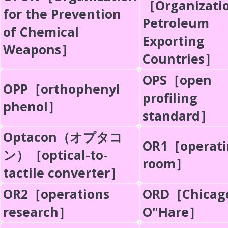
［Organizatio
for the Prevention
Petroleum
of Chemical
Exporting
Weapons］
Countries］
OPS［open
OPP［orthophenyl
profiling
phenol］
standard］
Optacon（オプタコ
OR1［operati
ン）［optical-to-
room］
tactile converter］
OR2［operations
ORD［Chicag
research］
O"Hare］