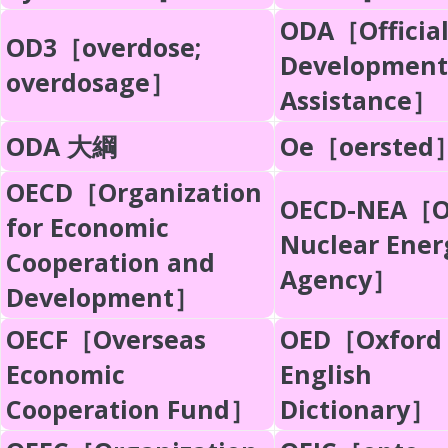
ODA［Officia
OD3［overdose;
Development
overdosage］
Assistance］
ODA 大綱
Oe［oersted
OECD［Organization
OECD-NEA［
for Economic
Nuclear Ener
Cooperation and
Agency］
Development］
OECF［Overseas
OED［Oxford
Economic
English
Cooperation Fund］
Dictionary］