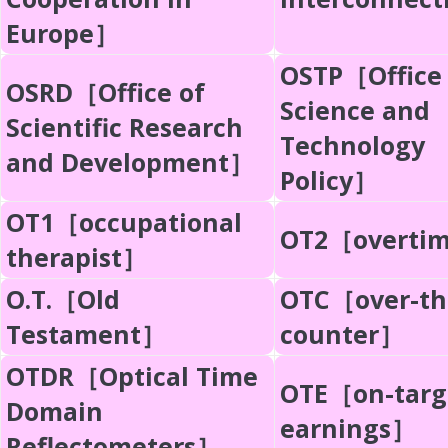
Europe］
OSTP［Office 
OSRD［Office of
Science and
Scientific Research
Technology
and Development］
Policy］
OT1［occupational
OT2［overti
therapist］
O.T.［Old
OTC［over-th
Testament］
counter］
OTDR［Optical Time
OTE［on-targ
Domain
earnings］
Reflectometers］