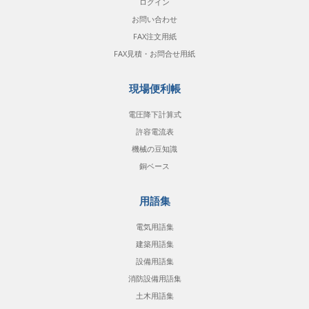
ログイン
お問い合わせ
FAX注文用紙
FAX見積・お問合せ用紙
現場便利帳
電圧降下計算式
許容電流表
機械の豆知識
銅ベース
用語集
電気用語集
建築用語集
設備用語集
消防設備用語集
土木用語集