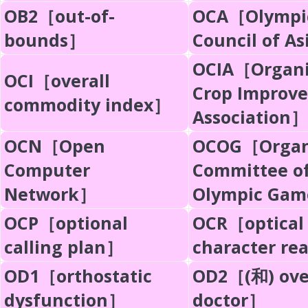
OB2［out-of-
OCA［Olympi
bounds］
Council of A
OCIA［Organ
OCI［overall
Crop Improv
commodity index］
Association］
OCN［Open
OCOG［Organ
Computer
Committee o
Network］
Olympic Ga
OCP［optional
OCR［optical
calling plan］
character re
OD1［orthostatic
OD2［(和) ov
dysfunction］
doctor］