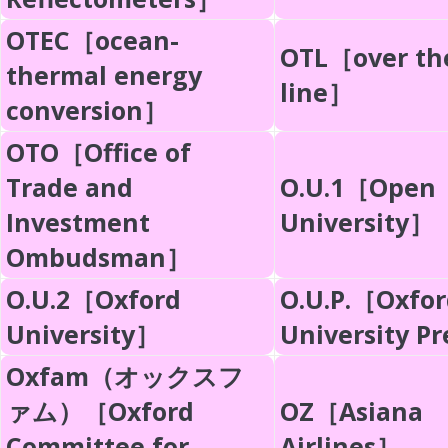
OTEC［ocean-
OTL［over th
thermal energy
line］
conversion］
OTO［Office of
Trade and
O.U.1［Open
Investment
University］
Ombudsman］
O.U.2［Oxford
O.U.P.［Oxfor
University］
University P
Oxfam（オックスフ
ァム）［Oxford
OZ［Asiana
Committee for
Airlines］