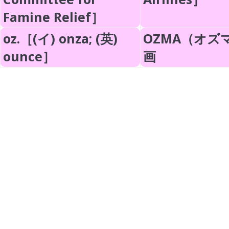
Famine Relief］
oz.［(イ) onza; (英)
OZMA（オズ
ounce］
画