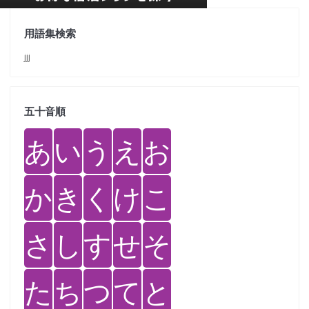
用語集検索
jjj
五十音順
あ
い
う
え
お
か
き
く
け
こ
さ
し
す
せ
そ
た
ち
つ
て
と