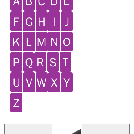
Ａ
Ｂ
Ｃ
Ｄ
Ｅ
Ｆ
Ｇ
Ｈ
Ｉ
Ｊ
Ｋ
Ｌ
Ｍ
Ｎ
Ｏ
Ｐ
Ｑ
Ｒ
Ｓ
Ｔ
Ｕ
Ｖ
Ｗ
Ｘ
Ｙ
Ｚ