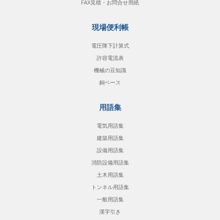
FAX見積・お問合せ用紙
現場便利帳
電圧降下計算式
許容電流表
機械の豆知識
銅ベース
用語集
電気用語集
建築用語集
設備用語集
消防設備用語集
土木用語集
トンネル用語集
一般用語集
漢字引き