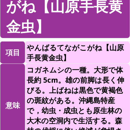
がね【山原手長黄
金虫】
やんばるてながこがね【山原
項目
手長黄金虫】
コガネムシの一種。大形で体
長約 5cm。雄の前脚は長く伸
びる。上ばねは黒色で黄褐色
の斑紋がある。沖縄島特産
意味
で，幼虫・成虫とも原生林の
大木の空洞内で生活する。森