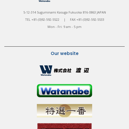
5-12-314 Suguminami Kasuga Fukuoka 816-0863 JAPAN
TEL +81-(0)92-592-5522 | FAX +81-(0)92-592-5533
Mon - Fri: 9 am - 5 pm
Our website