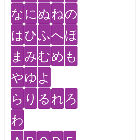
な
に
ぬ
ね
の
は
ひ
ふ
へ
ほ
ま
み
む
め
も
や
ゆ
よ
ら
り
る
れ
ろ
わ