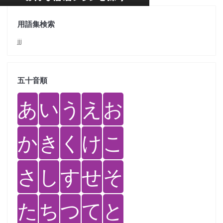
用語集検索
jjj
五十音順
あ
い
う
え
お
か
き
く
け
こ
さ
し
す
せ
そ
た
ち
つ
て
と