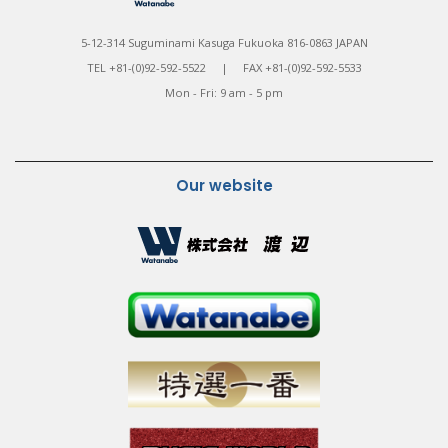
5-12-314 Suguminami Kasuga Fukuoka 816-0863 JAPAN
TEL +81-(0)92-592-5522 | FAX +81-(0)92-592-5533
Mon - Fri: 9 am - 5 pm
Our website