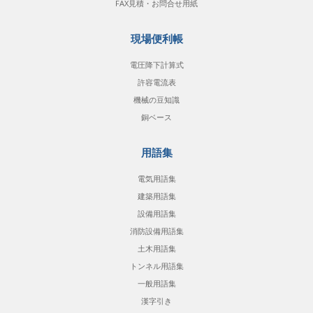
FAX見積・お問合せ用紙
現場便利帳
電圧降下計算式
許容電流表
機械の豆知識
銅ベース
用語集
電気用語集
建築用語集
設備用語集
消防設備用語集
土木用語集
トンネル用語集
一般用語集
漢字引き