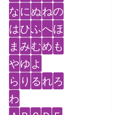
な
に
ぬ
ね
の
は
ひ
ふ
へ
ほ
ま
み
む
め
も
や
ゆ
よ
ら
り
る
れ
ろ
わ