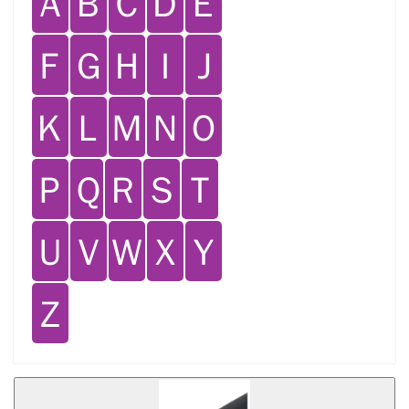
Ａ
Ｂ
Ｃ
Ｄ
Ｅ
Ｆ
Ｇ
Ｈ
Ｉ
Ｊ
Ｋ
Ｌ
Ｍ
Ｎ
Ｏ
Ｐ
Ｑ
Ｒ
Ｓ
Ｔ
Ｕ
Ｖ
Ｗ
Ｘ
Ｙ
Ｚ