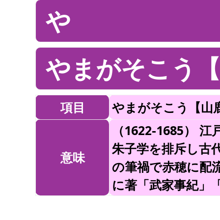
や
やまがそこう【
項目
やまがそこう【山
（1622-1685
朱子学を排斥し古
意味
の筆禍で赤穂に配
に著「武家事紀」