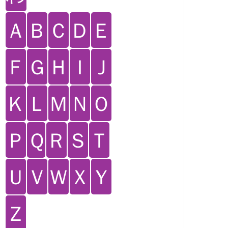
Ａ
Ｂ
Ｃ
Ｄ
Ｅ
Ｆ
Ｇ
Ｈ
Ｉ
Ｊ
Ｋ
Ｌ
Ｍ
Ｎ
Ｏ
Ｐ
Ｑ
Ｒ
Ｓ
Ｔ
Ｕ
Ｖ
Ｗ
Ｘ
Ｙ
Ｚ