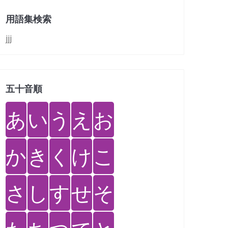
用語集検索
jjj
五十音順
あ
い
う
え
お
か
き
く
け
こ
さ
し
す
せ
そ