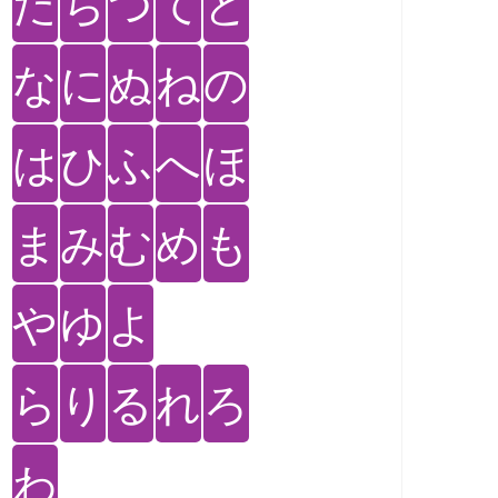
た
ち
つ
て
と
な
に
ぬ
ね
の
は
ひ
ふ
へ
ほ
ま
み
む
め
も
や
ゆ
よ
ら
り
る
れ
ろ
わ