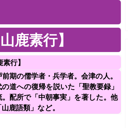
山鹿素行】
鹿素行】
） 江戸前期の儒学者・兵学者。会津の人。
代の道への復帰を説いた「聖教要録」
流。配所で「中朝事実」を著した。他
「山鹿語類」など。