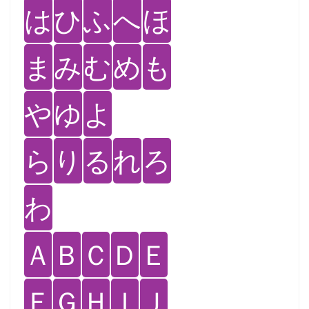
は
ひ
ふ
へ
ほ
ま
み
む
め
も
や
ゆ
よ
ら
り
る
れ
ろ
わ
Ａ
Ｂ
Ｃ
Ｄ
Ｅ
Ｆ
Ｇ
Ｈ
Ｉ
Ｊ