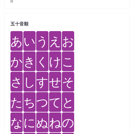
五十音順
あ
い
う
え
お
か
き
く
け
こ
さ
し
す
せ
そ
た
ち
つ
て
と
な
に
ぬ
ね
の