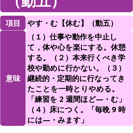
（動五）
項目
やす・む【休む】（動五）
（１）仕事や動作を中止し
て，体や心を楽にする。休憩
する。（２）本来行くべき学
校や勤めに行かない。（３）
意味
継続的・定期的に行なってき
たことを一時とりやめる。
「練習を 2 週間ほど—・む」
（４）床につく。「毎晩 9 時
には—・みます」