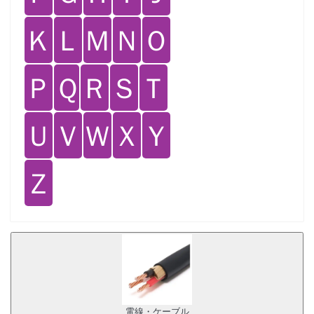
Ｋ
Ｌ
Ｍ
Ｎ
Ｏ
Ｐ
Ｑ
Ｒ
Ｓ
Ｔ
Ｕ
Ｖ
Ｗ
Ｘ
Ｙ
Ｚ
電線・ケーブル