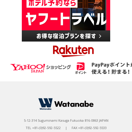
5-12-314 Suguminami Kasuga Fukuoka 816-0863 JAPAN
TEL +81-(0)92-592-5522 | FAX +81-(0)92-592-5533