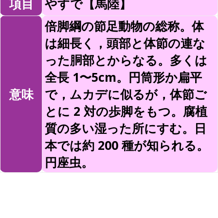
項目
やすで【馬陸】
倍脚綱の節足動物の総称。体
は細長く，頭部と体節の連な
った胴部とからなる。多くは
全長 1〜5cm。円筒形か扁平
意味
で，ムカデに似るが，体節ご
とに 2 対の歩脚をもつ。腐植
質の多い湿った所にすむ。日
本では約 200 種が知られる。
円座虫。