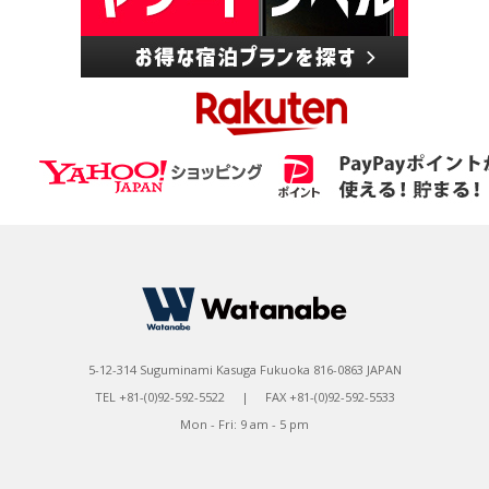
5-12-314 Suguminami Kasuga Fukuoka 816-0863 JAPAN
TEL +81-(0)92-592-5522 | FAX +81-(0)92-592-5533
Mon - Fri: 9 am - 5 pm