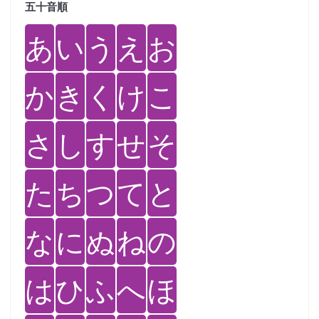
五十音順
あ
い
う
え
お
か
き
く
け
こ
さ
し
す
せ
そ
た
ち
つ
て
と
な
に
ぬ
ね
の
は
ひ
ふ
へ
ほ