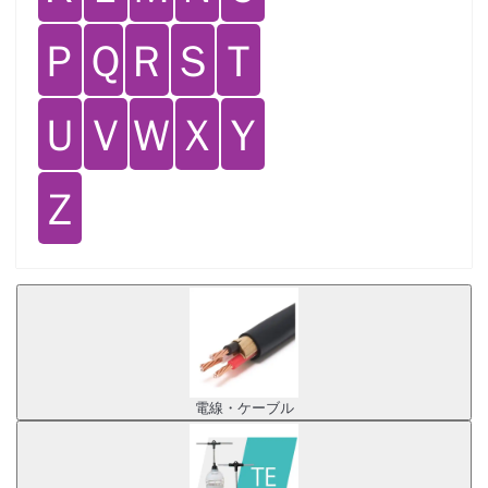
Ｐ
Ｑ
Ｒ
Ｓ
Ｔ
Ｕ
Ｖ
Ｗ
Ｘ
Ｙ
Ｚ
電線・ケーブル