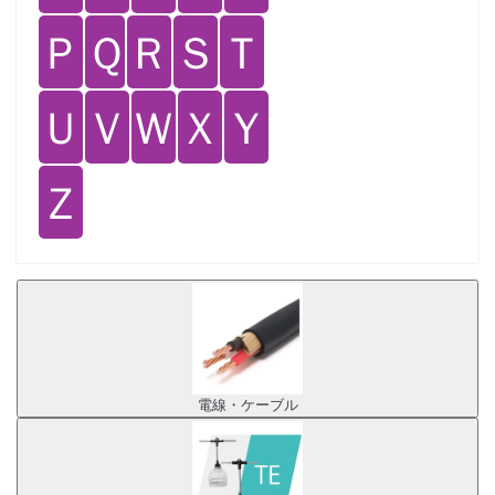
Ｐ
Ｑ
Ｒ
Ｓ
Ｔ
Ｕ
Ｖ
Ｗ
Ｘ
Ｙ
Ｚ
電線・ケーブル