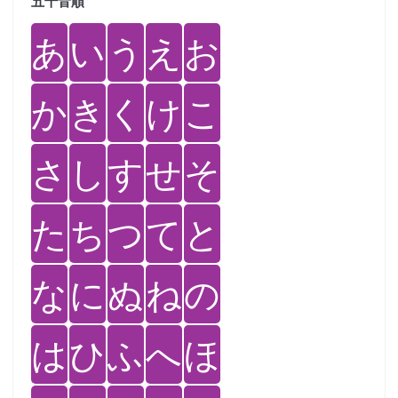
五十音順
あ
い
う
え
お
か
き
く
け
こ
さ
し
す
せ
そ
た
ち
つ
て
と
な
に
ぬ
ね
の
は
ひ
ふ
へ
ほ