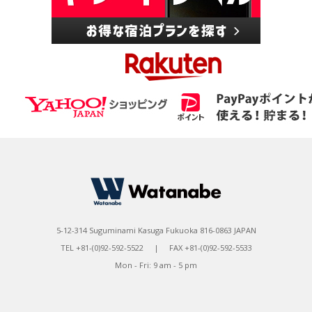
5-12-314 Suguminami Kasuga Fukuoka 816-0863 JAPAN
TEL +81-(0)92-592-5522 | FAX +81-(0)92-592-5533
Mon - Fri: 9 am - 5 pm