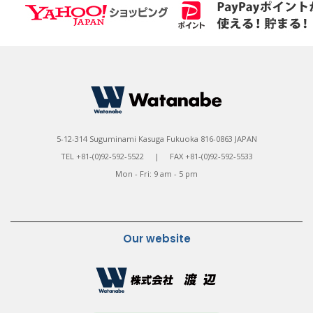
5-12-314 Suguminami Kasuga Fukuoka 816-0863 JAPAN
TEL +81-(0)92-592-5522 | FAX +81-(0)92-592-5533
Mon - Fri: 9 am - 5 pm
Our website