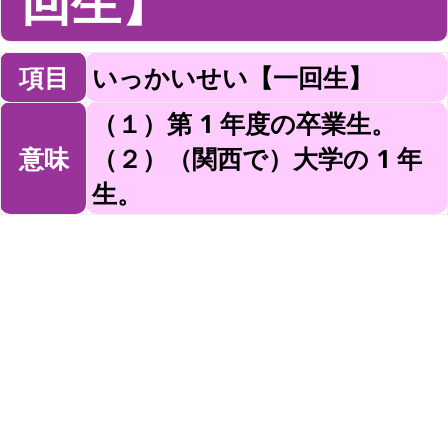
回生】
項目
いっかいせい【一回生】
（１）第 1 年度の卒業生。
意味
（２）（関西で）大学の 1 年
生。