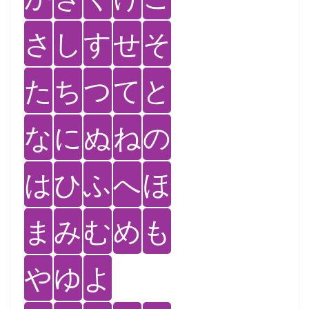
さ
し
す
せ
そ
た
ち
つ
て
と
な
に
ぬ
ね
の
は
ひ
ふ
へ
ほ
ま
み
む
め
も
や
ゆ
よ