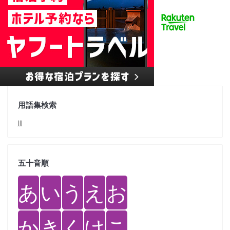
用語集検索
jjj
五十音順
あ
い
う
え
お
か
き
く
け
こ