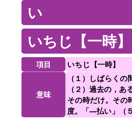
い
いちじ【一時】
項目
いちじ【一時】
（１）しばらくの
（２）過去の，あ
意味
その時だけ。その
度。「—払い」（