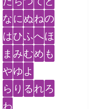
た
ち
つ
て
と
な
に
ぬ
ね
の
は
ひ
ふ
へ
ほ
ま
み
む
め
も
や
ゆ
よ
ら
り
る
れ
ろ
わ