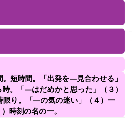
間。短時間。「出発を—見合わせる」
る時。「—はだめかと思った」（３）
時限り。「—の気の迷い」（４）一
５）時刻の名の一。