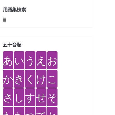
用語集検索
jjj
五十音順
あ
い
う
え
お
か
き
く
け
こ
さ
し
す
せ
そ