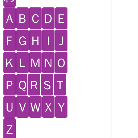
Ａ
Ｂ
Ｃ
Ｄ
Ｅ
Ｆ
Ｇ
Ｈ
Ｉ
Ｊ
Ｋ
Ｌ
Ｍ
Ｎ
Ｏ
Ｐ
Ｑ
Ｒ
Ｓ
Ｔ
Ｕ
Ｖ
Ｗ
Ｘ
Ｙ
Ｚ