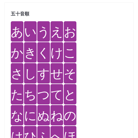
五十音順
あ
い
う
え
お
か
き
く
け
こ
さ
し
す
せ
そ
た
ち
つ
て
と
な
に
ぬ
ね
の
は
ひ
ふ
へ
ほ