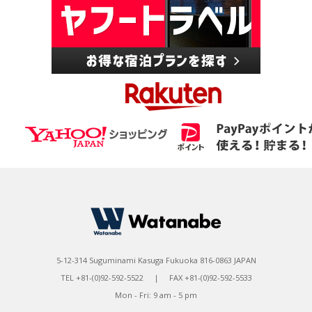
5-12-314 Suguminami Kasuga Fukuoka 816-0863 JAPAN
TEL +81-(0)92-592-5522 | FAX +81-(0)92-592-5533
Mon - Fri: 9 am - 5 pm