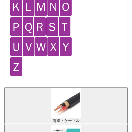
Ｋ
Ｌ
Ｍ
Ｎ
Ｏ
Ｐ
Ｑ
Ｒ
Ｓ
Ｔ
Ｕ
Ｖ
Ｗ
Ｘ
Ｙ
Ｚ
電線・ケーブル