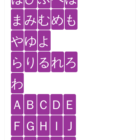
ま
み
む
め
も
や
ゆ
よ
ら
り
る
れ
ろ
わ
Ａ
Ｂ
Ｃ
Ｄ
Ｅ
Ｆ
Ｇ
Ｈ
Ｉ
Ｊ