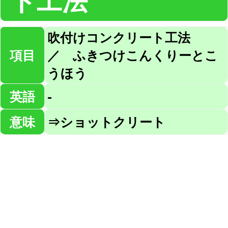
ト工法
吹付けコンクリート工法
項目
／ ふきつけこんくりーとこ
うほう
英語
-
意味
⇒ショットクリート