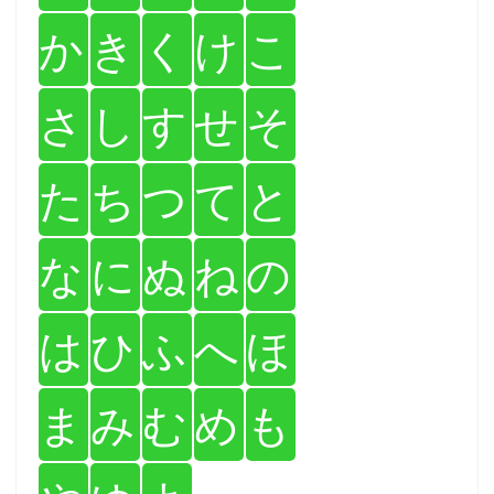
か
き
く
け
こ
さ
し
す
せ
そ
た
ち
つ
て
と
な
に
ぬ
ね
の
は
ひ
ふ
へ
ほ
ま
み
む
め
も