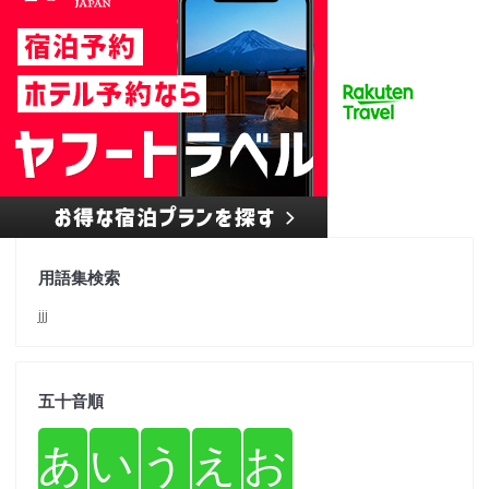
用語集検索
jjj
五十音順
あ
い
う
え
お