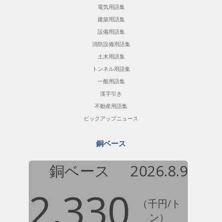
電気用語集
建築用語集
設備用語集
消防設備用語集
土木用語集
トンネル用語集
一般用語集
漢字引き
不動産用語集
ピックアップニュース
銅ベース
銅ベース
2026.8.9
2,330
（千円/ト
ン）