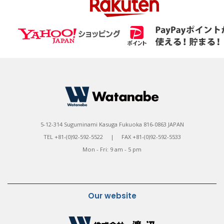
5-12-314 Suguminami Kasuga Fukuoka 816-0863 JAPAN
TEL +81-(0)92-592-5522 | FAX +81-(0)92-592-5533
Mon - Fri: 9 am - 5 pm
Our website