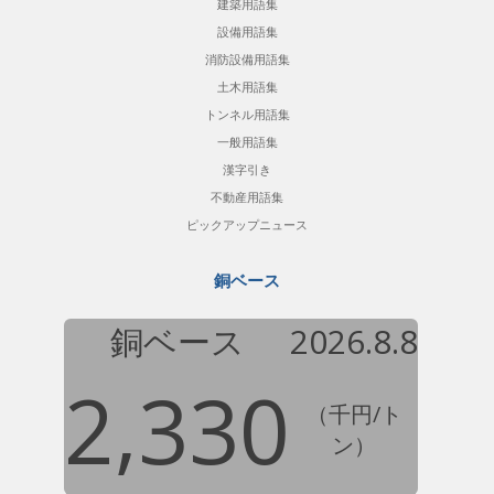
建築用語集
設備用語集
消防設備用語集
土木用語集
トンネル用語集
一般用語集
漢字引き
不動産用語集
ピックアップニュース
銅ベース
銅ベース
2026.8.8
2,330
（千円/ト
ン）