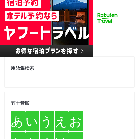
用語集検索
jjj
五十音順
あ
い
う
え
お