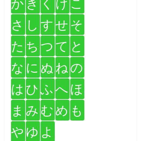
か
き
く
け
こ
さ
し
す
せ
そ
た
ち
つ
て
と
な
に
ぬ
ね
の
は
ひ
ふ
へ
ほ
ま
み
む
め
も
や
ゆ
よ