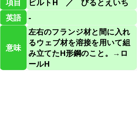
項目
ビルトH ／ びるとえいち
英語
-
左右のフランジ材と間に入れ
るウェブ材を溶接を用いて組
意味
み立てたH形鋼のこと。→ロ
ールH