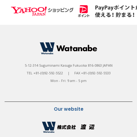
5-12-314 Suguminami Kasuga Fukuoka 816-0863 JAPAN
TEL +81-(0)92-592-5522 | FAX +81-(0)92-592-5533
Mon - Fri: 9 am - 5 pm
Our website