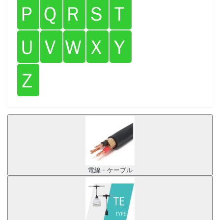
Ｐ
Ｑ
Ｒ
Ｓ
Ｔ
Ｕ
Ｖ
Ｗ
Ｘ
Ｙ
Ｚ
電線・ケーブル