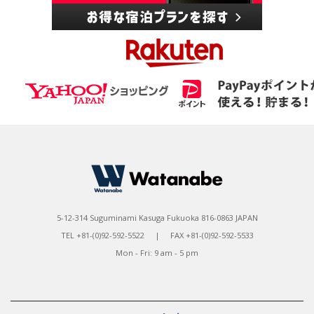
5-12-314 Suguminami Kasuga Fukuoka 816-0863 JAPAN
TEL +81-(0)92-592-5522 | FAX +81-(0)92-592-5533
Mon - Fri: 9 am - 5 pm