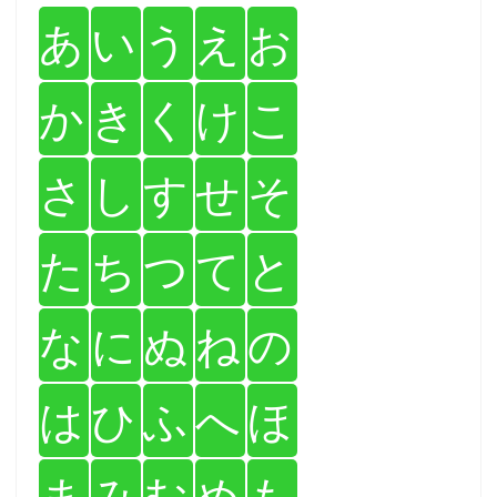
あ
い
う
え
お
か
き
く
け
こ
さ
し
す
せ
そ
た
ち
つ
て
と
な
に
ぬ
ね
の
は
ひ
ふ
へ
ほ
ま
み
む
め
も