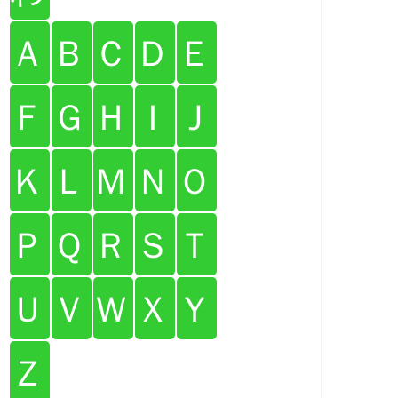
Ａ
Ｂ
Ｃ
Ｄ
Ｅ
Ｆ
Ｇ
Ｈ
Ｉ
Ｊ
Ｋ
Ｌ
Ｍ
Ｎ
Ｏ
Ｐ
Ｑ
Ｒ
Ｓ
Ｔ
Ｕ
Ｖ
Ｗ
Ｘ
Ｙ
Ｚ