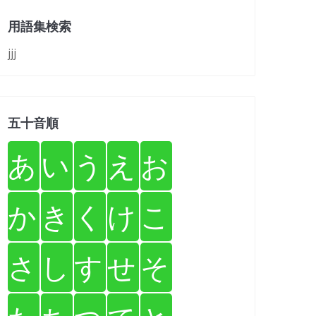
用語集検索
jjj
五十音順
あ
い
う
え
お
か
き
く
け
こ
さ
し
す
せ
そ