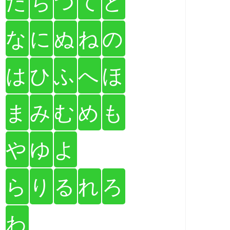
た
ち
つ
て
と
な
に
ぬ
ね
の
は
ひ
ふ
へ
ほ
ま
み
む
め
も
や
ゆ
よ
ら
り
る
れ
ろ
わ