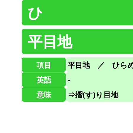
ひ
平目地
項目
平目地 ／ ひら
英語
-
意味
⇒摺(す)り目地