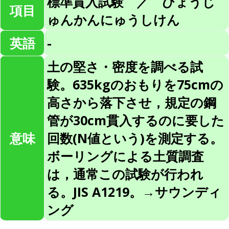
標準貫入試験 ／ ひょうじ
項目
ゅんかんにゅうしけん
英語
-
土の堅さ・密度を調べる試
験。635kgのおもりを75cmの
高さから落下させ，規定の鋼
管が30cm貫入するのに要した
意味
回数(N値という)を測定する。
ボーリングによる土質調査
は，通常この試験が行われ
る。JIS A1219。→サウンディ
ング