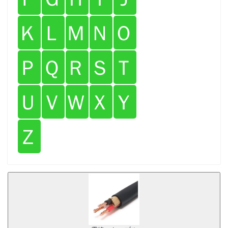
Ｋ
Ｌ
Ｍ
Ｎ
Ｏ
Ｐ
Ｑ
Ｒ
Ｓ
Ｔ
Ｕ
Ｖ
Ｗ
Ｘ
Ｙ
Ｚ