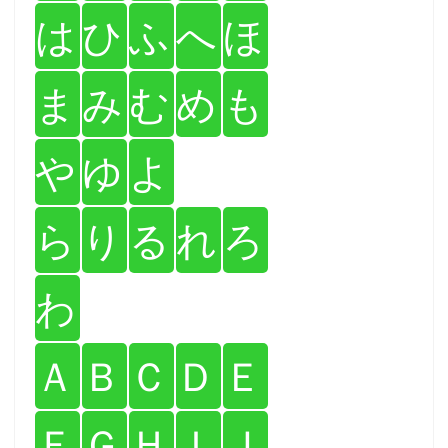
は
ひ
ふ
へ
ほ
ま
み
む
め
も
や
ゆ
よ
ら
り
る
れ
ろ
わ
Ａ
Ｂ
Ｃ
Ｄ
Ｅ
Ｆ
Ｇ
Ｈ
Ｉ
Ｊ