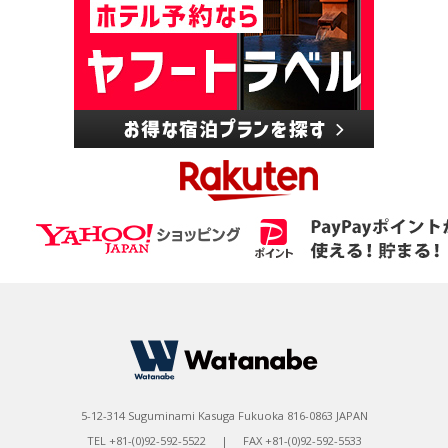
5-12-314 Suguminami Kasuga Fukuoka 816-0863 JAPAN
TEL +81-(0)92-592-5522 | FAX +81-(0)92-592-5533