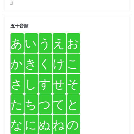
jjj
五十音順
あ
い
う
え
お
か
き
く
け
こ
さ
し
す
せ
そ
た
ち
つ
て
と
な
に
ぬ
ね
の