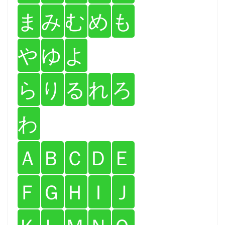
ま
み
む
め
も
や
ゆ
よ
ら
り
る
れ
ろ
わ
Ａ
Ｂ
Ｃ
Ｄ
Ｅ
Ｆ
Ｇ
Ｈ
Ｉ
Ｊ