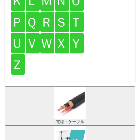
Ｋ
Ｌ
Ｍ
Ｎ
Ｏ
Ｐ
Ｑ
Ｒ
Ｓ
Ｔ
Ｕ
Ｖ
Ｗ
Ｘ
Ｙ
Ｚ
電線・ケーブル