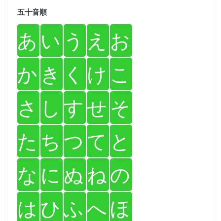
五十音順
あ
い
う
え
お
か
き
く
け
こ
さ
し
す
せ
そ
た
ち
つ
て
と
な
に
ぬ
ね
の
は
ひ
ふ
へ
ほ