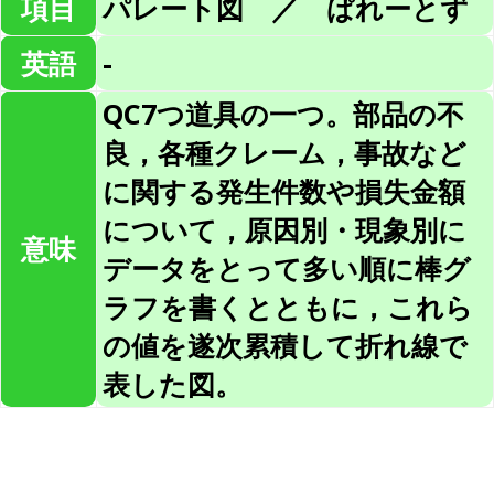
項目
パレート図 ／ ぱれーとず
英語
-
QC7つ道具の一つ。部品の不
良，各種クレーム，事故など
に関する発生件数や損失金額
について，原因別・現象別に
意味
データをとって多い順に棒グ
ラフを書くとともに，これら
の値を遂次累積して折れ線で
表した図。