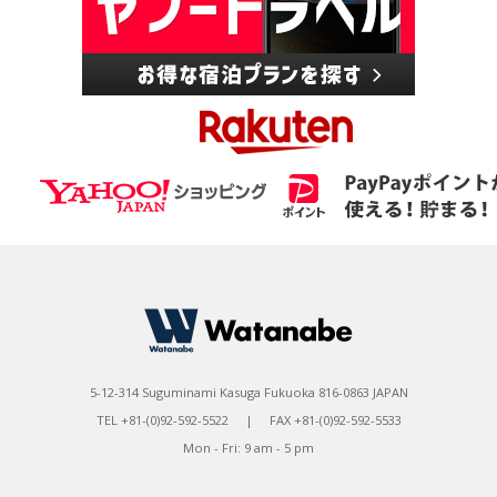
5-12-314 Suguminami Kasuga Fukuoka 816-0863 JAPAN
TEL +81-(0)92-592-5522 | FAX +81-(0)92-592-5533
Mon - Fri: 9 am - 5 pm